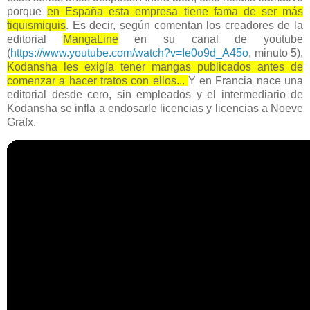
porque
en España esta empresa tiene fama de ser más
tiquismiquis
. Es decir, según comentan los creadores de la
editorial
MangaLine
en su canal de youtube
(
https://www.youtube.com/watch?v=Ie0o9d_A45o
, minuto 5),
Kodansha les exigía tener mangas publicados antes de
comenzar a hacer tratos con ellos...
Y en Francia nace una
editorial desde cero, sin empleados y el intermediario de
Kodansha se infla a endosarle licencias y licencias
a Noeve
Grafx.