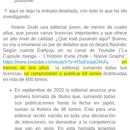
plausible.
Y aquí os dejo la entrada detallada, con todo lo que he ido
investigando:
Noeve Grafx una editorial joven, de menos de cuatro
años, que posee varias licencias importantes y que ofrece
un alto nivel de calidad. ¿Qué está pasando aquí? Bueno,
os voy a enumerar un par de detalles que os dejará flipando:
Según cuenta Darkjuju en su canal de Youtube ("La
Capsule manga - L'histoire d'une chute - Noeve Graphx":
https://www.youtube.com/watch?v=H5uEeqqG4nA
),
en
menos de dos años
la editorial, sumando todas sus
licencias,
se comprometió a publicar 68 series
distribuidas
en más de 600 tomos:
En septiembre de 2020 la editorial anuncia una
primera hornada de títulos que, sumando todas
sus publicaciones hasta la fecha en japón,
suman la friolera de 48 tomos. Esto para una
editorial recién nacida es toda una declaración
de intenciones, es demostrar a la competencia
que van en serio. En esta hornada tenemos