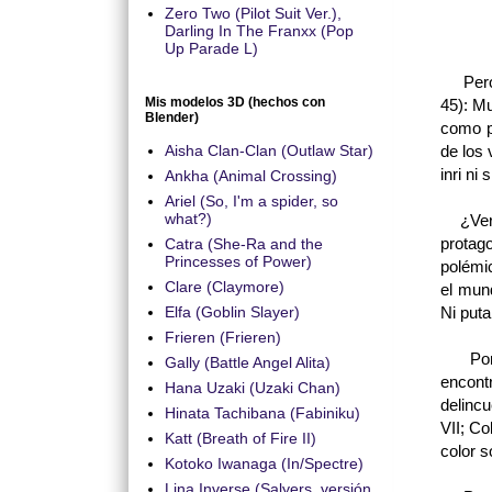
Zero Two (Pilot Suit Ver.),
Darling In The Franxx (Pop
Up Parade L)
Pero p
Mis modelos 3D (hechos con
45): M
Blender)
como p
Aisha Clan-Clan (Outlaw Star)
de los
inri ni
Ankha (Animal Crossing)
Ariel (So, I'm a spider, so
what?)
¿Verem
protag
Catra (She-Ra and the
Princesses of Power)
polémic
Clare (Claymore)
el mun
Elfa (Goblin Slayer)
Ni puta
Frieren (Frieren)
Por ab
Gally (Battle Angel Alita)
encont
Hana Uzaki (Uzaki Chan)
delincu
Hinata Tachibana (Fabiniku)
VII; Co
Katt (Breath of Fire II)
color 
Kotoko Iwanaga (In/Spectre)
Lina Inverse (Salyers, versión