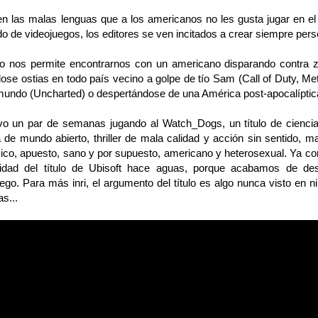
las malas lenguas que a los americanos no les gusta jugar en el pa
 de videojuegos, los editores se ven incitados a crear siempre pers
os permite encontrarnos con un americano disparando contra zom
se ostias en todo país vecino a golpe de tío Sam (Call of Duty, Met
mundo (Uncharted) o despertándose de una América post-apocalíptica
un par de semanas jugando al Watch_Dogs, un título de ciencia f
 de mundo abierto, thriller de mala calidad y acción sin sentido, 
ico, apuesto, sano y por supuesto, americano y heterosexual. Ya c
alidad del título de Ubisoft hace aguas, porque acabamos de desc
uego. Para más inri, el argumento del título es algo nunca visto en
s...