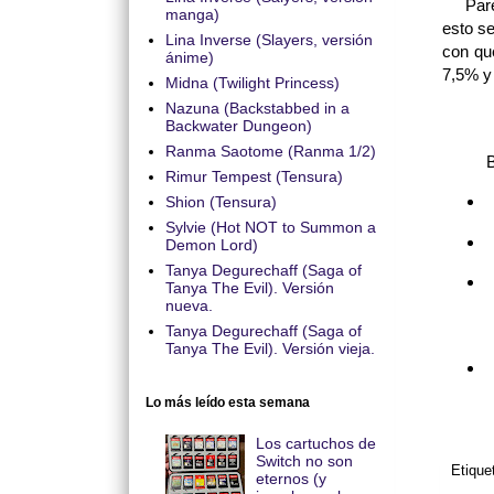
Parece
manga)
esto s
Lina Inverse (Slayers, versión
con qu
ánime)
7,5% y 
Midna (Twilight Princess)
Nazuna (Backstabbed in a
Backwater Dungeon)
Ranma Saotome (Ranma 1/2)
B
Rimur Tempest (Tensura)
Shion (Tensura)
Sylvie (Hot NOT to Summon a
Demon Lord)
Tanya Degurechaff (Saga of
Tanya The Evil). Versión
nueva.
Tanya Degurechaff (Saga of
Tanya The Evil). Versión vieja.
Lo más leído esta semana
Los cartuchos de
Switch no son
Etique
eternos (y