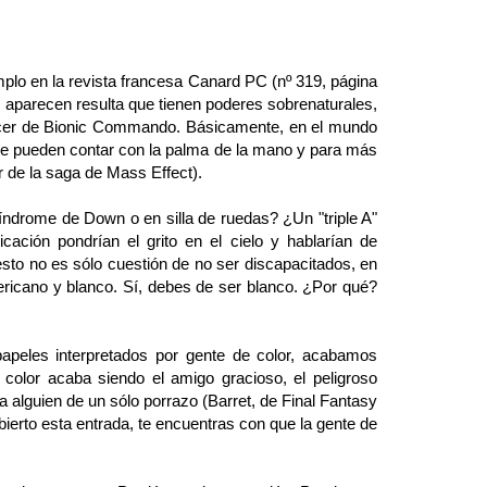
o en la revista francesa Canard PC (nº 319, página
 aparecen resulta que tienen poderes sobrenaturales,
cer de Bionic Commando. Básicamente, en el mundo
se pueden contar con la palma de la mano y para más
r de la saga de Mass Effect).
drome de Down o en silla de ruedas? ¿Un "triple A"
ación pondrían el grito en el cielo y hablarían de
 esto no es sólo cuestión de no ser discapacitados, en
ricano y blanco. Sí, debes de ser blanco. ¿Por qué?
eles interpretados por gente de color, acabamos
 color acaba siendo el amigo gracioso, el peligroso
a alguien de un sólo porrazo (Barret, de Final Fantasy
bierto esta entrada, te encuentras con que la gente de