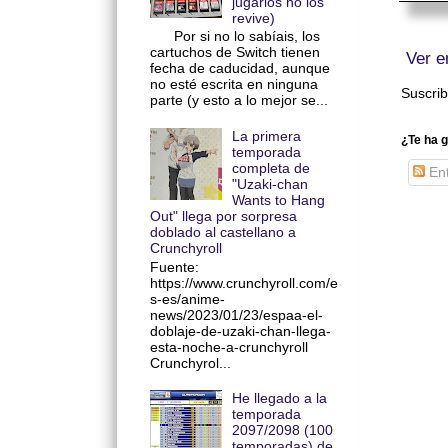
jugarlos no los
revive)
Por si no lo sabíais, los
cartuchos de Switch tienen
Ver e
fecha de caducidad, aunque
no esté escrita en ninguna
Suscrib
parte (y esto a lo mejor se...
La primera
¿Te ha g
temporada
completa de
Ent
"Uzaki-chan
Wants to Hang
Out" llega por sorpresa
doblado al castellano a
Crunchyroll
Fuente:
https://www.crunchyroll.com/e
s-es/anime-
news/2023/01/23/espaa-el-
doblaje-de-uzaki-chan-llega-
esta-noche-a-crunchyroll
Crunchyrol...
He llegado a la
temporada
2097/2098 (100
temporadas) de