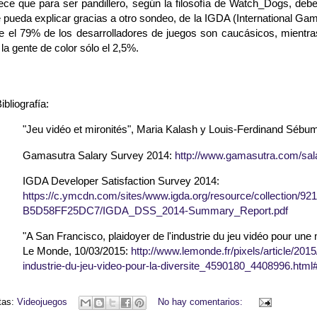
 que para ser pandillero, según la filosofía de Watch_Dogs, debe
e pueda explicar gracias a otro sondeo, de la IGDA (International 
e el 79% de los desarrolladores de juegos son caucásicos, mientras
la gente de color sólo el 2,5%.
ibliografía:
"Jeu vidéo et mironités", Maria Kalash y Louis-Ferdinand Sébu
Gamasutra Salary Survey 2014:
http://www.gamasutra.com/sal
IGDA Developer Satisfaction Survey 2014:
https://c.ymcdn.com/sites/www.igda.org/resource/collection/
B5D58FF25DC7/IGDA_DSS_2014-Summary_Report.pdf
"A San Francisco, plaidoyer de l'industrie du jeu vidéo pour une 
Le Monde, 10/03/2015:
http://www.lemonde.fr/pixels/article/2015
industrie-du-jeu-video-pour-la-diversite_4590180_4408996.htm
tas:
Videojuegos
No hay comentarios: