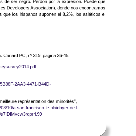
s de ser negro. Perdón por la expresión. Puede que
Games Developers Association), donde nos encontramos
 que los hispanos suponen el 8,2%, los asiáticos el
m. Canard PC, nº 319, página 36-45.
arysurvey2014.pdf
9215B88F-2AA3-4471-B44D-
meilleure représentation des minorités",
/03/10/a-san-francisco-le-plaidoyer-de-l-
l#s7IDiMvcw3rqbrri.99