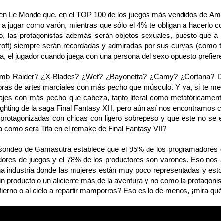
 Le Monde que, en el TOP 100 de los juegos más vendidos de Amazo
n a jugar como varón, mientras que sólo el 4% te obligan a hacerlo 
o, las protagonistas además serán objetos sexuales, puesto que a 
roft) siempre serán recordadas y admiradas por sus curvas (como ta
ia, el jugador cuando juega con una persona del sexo opuesto prefiere 
Raider? ¿X-Blades? ¿Wet? ¿Bayonetta? ¿Camy? ¿Cortana? Daros
oras de artes marciales con más pecho que músculo. Y ya, si te met
ajes con más pecho que cabeza, tanto literal como metafóricamen
ghting de la saga Final Fantasy XIII, pero aún así nos encontramos 
 protagonizadas con chicas con ligero sobrepeso y que este no se 
a como será Tifa en el remake de Final Fantasy VII?
deo de Gamasutra establece que el 95% de los programadores de v
dores de juegos y el 78% de los productores son varones. Eso nos
na industria donde las mujeres están muy poco representadas y esto
n producto o un aliciente más de la aventura y no como la protagon
nfierno o al cielo a repartir mamporros? Eso es lo de menos, ¡mira qu