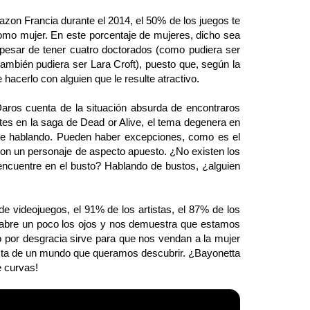
n Francia durante el 2014, el 50% de los juegos te
como mujer. En este porcentaje de mujeres, dicho sea
pesar de tener cuatro doctorados (como pudiera ser
mbién pudiera ser Lara Croft), puesto que, según la
hacerlo con alguien que le resulte atractivo.
 cuenta de la situación absurda de encontraros
es en la saga de Dead or Alive, el tema degenera en
te hablando. Pueden haber excepciones, como es el
con un personaje de aspecto apuesto. ¿No existen los
encuentre en el busto? Hablando de bustos, ¿alguien
ideojuegos, el 91% de los artistas, el 87% de los
 abre un poco los ojos y nos demuestra que estamos
 por desgracia sirve para que nos vendan a la mujer
ista de un mundo que queramos descubrir. ¿Bayonetta
é curvas!