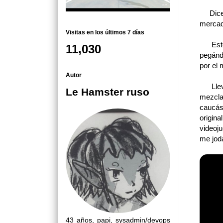
Dicen 
mercado
Visitas en los últimos 7 días
Esto n
11,030
pegándo
por el 
Autor
Llevo 
Le Hamster ruso
mezcla
caucás
origin
videoj
me joda
43 años, papi, sysadmin/devops