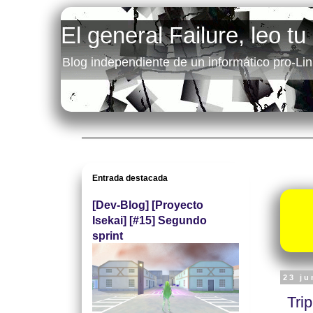
El general Failure, leo tu
Blog independiente de un informático pro-Lin
Entrada destacada
[Dev-Blog] [Proyecto
Isekai] [#15] Segundo
sprint
23 ju
Trip