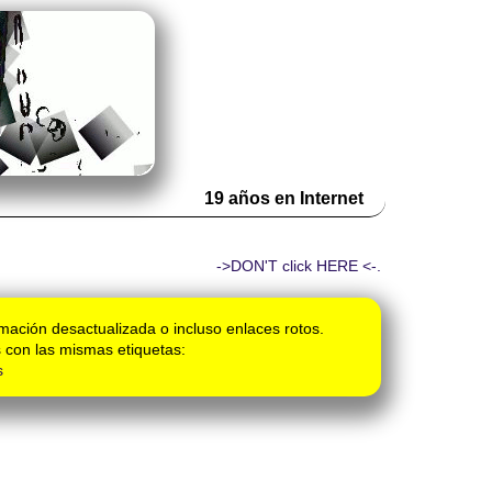
19 años en Internet
->DON'T click HERE <-.
mación desactualizada o incluso enlaces rotos.
 con las mismas etiquetas:
s