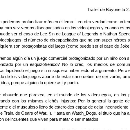
Trailer de Bayonetta 2.
odemos profundizar más en el tema. Leo otra verdad como un templ
uy rara vez vemos discapacitados en los videojuegos y cuando estos
uede ser el caso de Lee Sin de League of Legends o Nathan Spen
 videojuegos, el número de discapacitados que no son super héroes 
 siquiera son protagonistas del juego (como puede ser el caso de Joke
os algún día un juego comercial protagonizado por un niño con sín
onizado por un esquizofrénico? No lo creo, los medios de comunic
a, lapidando el juego sin ni siquiera haber leído el argumento. Pero
do de los videojuegos aparte de estar sano debes de ser varón, ame
 idea, porque alguien lo quiere así y punto.
surdo que parezca, en el mundo de los videojuegos, en los pap
rando con los mismos clichés injustos: Por lo general la gente de
ente o el musculoso lleno de esteroides capaz de dejar inconsciente 
le Train, de Gears of War...). Hasta en Watch_Dogs, el título que ha a
son delincuentes que viven para matar o ser matados.