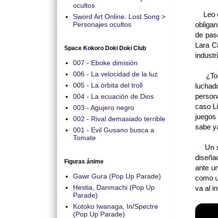
ocultos
Leo en
Sword Art Online: Lost Song >
Personajes ocultos
obliga
de pas
Lara C
Space Kokoro Doki Doki Club
industr
007 - Eboke dimisión
006 - La velocidad de la luz
¿Tomb 
005 - La órbita del troll
luchad
person
004 - La ecuación de Dios
caso Li
003 - Agujero negro
juegos
002 - Rival demasiado terrible
sabe y
001 - Evil Gusano busca a
Tomate
Un son
diseña
Figuras ánime
ante u
Gawr Gura (Pop Up Parade)
como u
Hestia, Danmachi (Pop Up
va al i
Parade)
Kotoko Iwanaga, In/Spectre
(Pop Up Parade)