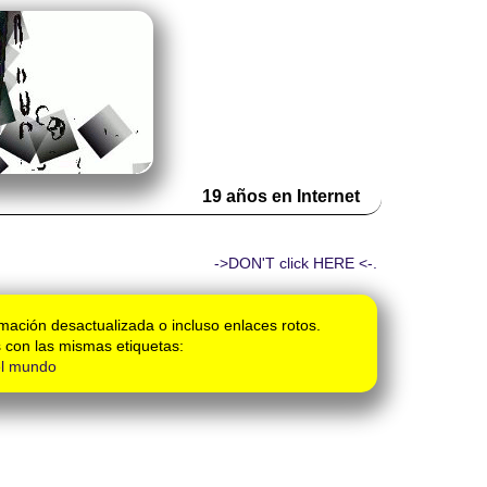
19 años en Internet
->DON'T click HERE <-.
mación desactualizada o incluso enlaces rotos.
 con las mismas etiquetas:
el mundo