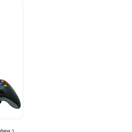
ñana ;)