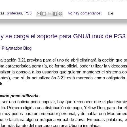
tas:
profecías
,
PS3
No hay comentarios:
y se carga el soporte para GNU/Linux de PS3
:
Playstation Blog
alización 3.21 prevista para el uno de abril eliminará la opción que
ta característica permitía, de forma oficial, poder utilizar la vide
alizar la consola a los usuarios que quieran mantener el sistema op
antes), eso sí, la actualización 3.21 está marcada como obligatoria
k.
ción poco utilizada.
 ser una noticia poco popular, hay que reconocer que el planteami
a fin. Primero eligió a una distribución de pago, Yellow Dog, para dar e
 muy pocos para un ordenador personal, y de hablar con Macromedia 
e le facilitara alguna máquina virtual de Java. En pocas palabras, 
dor más barato del mercado con una Ubuntu instalada.