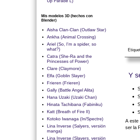
Up Parade L)
Mis modelos 3D (hechos con
Blender)
Aisha Clan-Clan (Outlaw Star)
Ankha (Animal Crossing)
Ariel (So, I'm a spider, so
what?)
Etique
Catra (She-Ra and the
Princesses of Power)
Clare (Claymore)
Y s
Elfa (Goblin Slayer)
Frieren (Frieren)
S
Gally (Battle Angel Alita)
S
Hana Uzaki (Uzaki Chan)
S
Hinata Tachibana (Fabiniku)
Katt (Breath of Fire II)
S
Kotoko Iwanaga (In/Spectre)
A este
Lina Inverse (Salyers, versión
ser la 
manga)
Lina Inverse (Slayers, versión