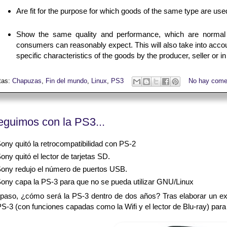
Are fit for the purpose for which goods of the same type are use
Show the same quality and performance, which are normal
consumers can reasonably expect. This will also take into acco
specific characteristics of the goods by the producer, seller or in 
tas:
Chapuzas
,
Fin del mundo
,
Linux
,
PS3
No hay come
eguimos con la PS3...
ony quitó la retrocompatibilidad con PS-2
ony quitó el lector de tarjetas SD.
ony redujo el número de puertos USB.
ony capa la PS-3 para que no se pueda utilizar GNU/Linux
 paso, ¿cómo será la PS-3 dentro de dos años? Tras elaborar un exh
PS-3 (con funciones capadas como la Wifi y el lector de Blu-ray) par