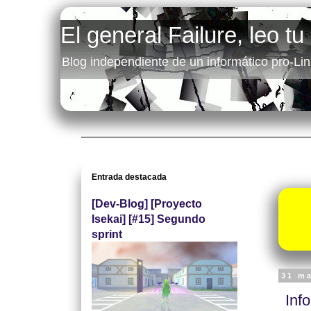
El general Failure, leo tu
Blog independiente de un informático pro-Lin
Entrada destacada
[Dev-Blog] [Proyecto
Isekai] [#15] Segundo
sprint
31 m
Inf