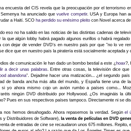
ima encuesta del CIS revela que la preocupación por el terrorismo
 Semenya ha anunciado que
vuelve competir
. USA y Europa han 
yudar a Haití. SCO
ha perdido su enésimo pleito
con Novel acerca del
do eso no ha salido en las noticias de las distintas cadenas de televi
r la que algún lobby habrá pagado algunos eurillos o habrá regala
 con dejar de vender DVD's en nuestro país por que "no lo ve ren
e dice que en nuestro país la piratería está socialmente aceptada y 
dios de comunicación le han dado un bombo bestial a este ¿
hoax
?, 
lir a decir unas palabras
. Entre otras cosas, la televisión dice qu
ood abandona
". Dejadme hacer una matización... ¿el segundo país
dad de banda ancha más alta del mundo, y España tiene una de l
, si yo ahora mismo cojo un avión rumbo a países como... Moz
raréis ningún DVD distribuido por Hollywood. ¿Os imagináis la últ
ino? Pues en sus respectivos países tampoco. Directamente ni se dis
ya nos hemos desahogado. Ahora repasemos la verdad. Según
el 
s y Distribuidores de Software),
la venta de películas en DVD gene
 venta de entradas de cine se recaudaron unos 675 millones. Repito,
llones de euros al año? La razón que da Los Ángeles Times es que 