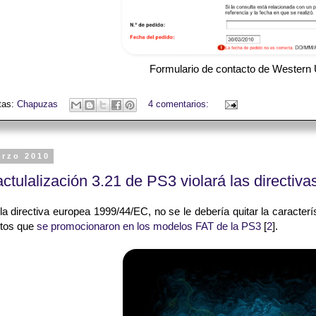
Formulario de contacto de Western
tas:
Chapuzas
4 comentarios:
arzo 2010
actulalización 3.21 de PS3 violará las directiv
a directiva europea 1999/44/EC, no se le debería quitar la caracter
ntos que
se promocionaron en los modelos FAT de la PS3
[
2
].