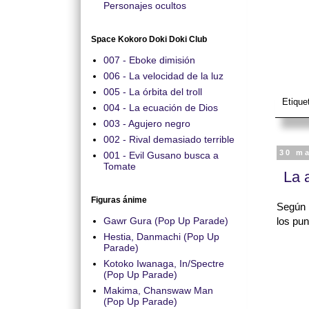
Personajes ocultos
Space Kokoro Doki Doki Club
007 - Eboke dimisión
006 - La velocidad de la luz
005 - La órbita del troll
Etique
004 - La ecuación de Dios
003 - Agujero negro
002 - Rival demasiado terrible
30 m
001 - Evil Gusano busca a
Tomate
La 
Figuras ánime
Según l
Gawr Gura (Pop Up Parade)
los pu
Hestia, Danmachi (Pop Up
Parade)
Kotoko Iwanaga, In/Spectre
(Pop Up Parade)
Makima, Chanswaw Man
(Pop Up Parade)