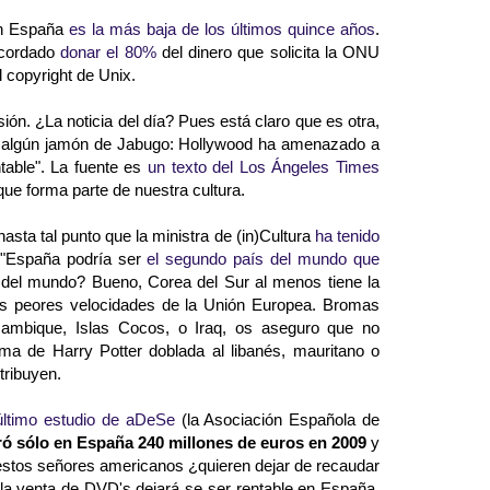
 en España
es la más baja de los últimos quince años
.
acordado
donar el 80%
del dinero que solicita la ONU
 copyright de Unix.
sión. ¿La noticia del día? Pues está claro que es otra,
do algún jamón de Jabugo: Hollywood ha amenazado a
table". La fuente es
un texto del Los Ángeles Times
que forma parte de nuestra cultura.
hasta tal punto que la ministra de (in)Cultura
ha tenido
e "España podría ser
el segundo país del mundo que
 del mundo? Bueno, Corea del Sur al menos tiene la
as peores velocidades de la Unión Europea. Bromas
ambique, Islas Cocos, o Iraq, os aseguro que no
ima de Harry Potter doblada al libanés, mauritano o
tribuyen.
último estudio de aDeSe
(la Asociación Española de
ró sólo en España 240 millones de euros en 2009
y
 estos señores americanos ¿quieren dejar de recaudar
la venta de DVD's dejará se ser rentable en España.