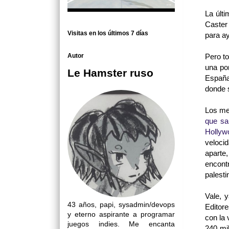
La últ
Caster
Visitas en los últimos 7 días
para a
Autor
Pero to
una po
Le Hamster ruso
España
donde s
Los me
que sa
Hollyw
veloci
aparte
encont
palest
Vale, 
43 años, papi, sysadmin/devops
Editore
y eterno aspirante a programar
con la
juegos indies. Me encanta
240 mi