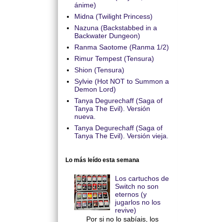
ánime)
Midna (Twilight Princess)
Nazuna (Backstabbed in a
Backwater Dungeon)
Ranma Saotome (Ranma 1/2)
Rimur Tempest (Tensura)
Shion (Tensura)
Sylvie (Hot NOT to Summon a
Demon Lord)
Tanya Degurechaff (Saga of
Tanya The Evil). Versión
nueva.
Tanya Degurechaff (Saga of
Tanya The Evil). Versión vieja.
Lo más leído esta semana
Los cartuchos de
Switch no son
eternos (y
jugarlos no los
revive)
Por si no lo sabíais, los