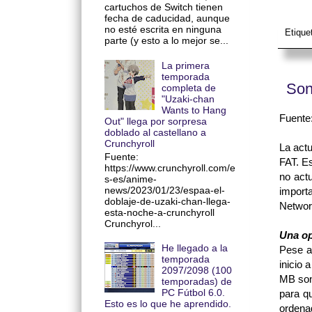
cartuchos de Switch tienen
fecha de caducidad, aunque
no esté escrita en ninguna
Etique
parte (y esto a lo mejor se...
La primera
temporada
Son
completa de
"Uzaki-chan
Wants to Hang
Fuente
Out" llega por sorpresa
doblado al castellano a
Crunchyroll
La actu
Fuente:
FAT. Es
https://www.crunchyroll.com/e
no actu
s-es/anime-
news/2023/01/23/espaa-el-
import
doblaje-de-uzaki-chan-llega-
Networ
esta-noche-a-crunchyroll
Crunchyrol...
Una op
He llegado a la
Pese a
temporada
inicio 
2097/2098 (100
MB son
temporadas) de
PC Fútbol 6.0.
para qu
Esto es lo que he aprendido.
ordena