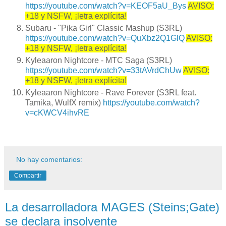
https://youtube.com/watch?v=KEOF5aU_Bys
AVISO:
+18
y NSFW
, ¡letra explícita!
Subaru - "Pika Girl" Classic Mashup (S3RL)
https://youtube.com/watch?v=QuXbz2Q1GlQ
AVISO:
+18
y NSFW
, ¡letra explícita!
Kyleaaron Nightcore - MTC Saga (S3RL)
https://youtube.com/watch?v=33tAVrdChUw
AVISO:
+18 y NSFW, ¡letra explícita!
Kyleaaron Nightcore - Rave Forever (S3RL feat.
Tamika, WulfX remix)
https://youtube.com/watch?
v=cKWCV4ihvRE
No hay comentarios:
Compartir
La desarrolladora MAGES (Steins;Gate)
se declara insolvente