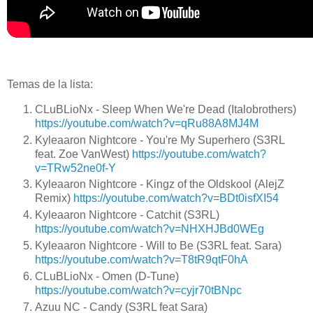
Temas de la lista:
CLuBLioNx - Sleep When We're Dead (Italobrothers)
https://youtube.com/watch?v=qRu88A8MJ4M
Kyleaaron Nightcore - You're My Superhero (S3RL
feat. Zoe VanWest)
https://youtube.com/watch?
v=TRw52ne0f-Y
Kyleaaron Nightcore - Kingz of the Oldskool (AlejZ
Remix)
https://youtube.com/watch?v=BDt0isfXI54
Kyleaaron Nightcore - Catchit (S3RL)
https://youtube.com/watch?v=NHXHJBd0WEg
Kyleaaron Nightcore - Will to Be (S3RL feat. Sara)
https://youtube.com/watch?v=T8tR9qtF0hA
CLuBLioNx - Omen (D-Tune)
https://youtube.com/watch?v=cyjr70tBNpc
Azuu NC - Candy (S3RL feat Sara)