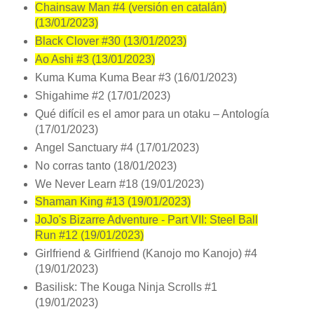
Chainsaw Man #4 (versión en catalán)
(13/01/2023)
Black Clover #30 (13/01/2023)
Ao Ashi #3 (13/01/2023)
Kuma Kuma Kuma Bear #3 (16/01/2023)
Shigahime #2 (17/01/2023)
Qué difícil es el amor para un otaku – Antología
(17/01/2023)
Angel Sanctuary #4 (17/01/2023)
No corras tanto (18/01/2023)
We Never Learn #18 (19/01/2023)
Shaman King #13 (19/01/2023)
JoJo's Bizarre Adventure - Part VII: Steel Ball
Run #12 (19/01/2023)
Girlfriend & Girlfriend (Kanojo mo Kanojo) #4
(19/01/2023)
Basilisk: The Kouga Ninja Scrolls #1
(19/01/2023)