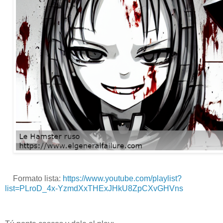
Formato lista:
https://www.youtube.com/playlist?
list=PLroD_4x-YzmdXxTHExJHkU8ZpCXvGHVns