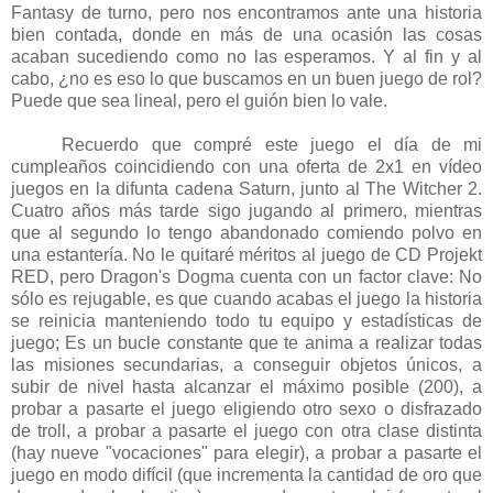
Fantasy de turno, pero nos encontramos ante una historia
bien contada, donde en más de una ocasión las cosas
acaban sucediendo como no las esperamos. Y al fin y al
cabo, ¿no es eso lo que buscamos en un buen juego de rol?
Puede que sea lineal, pero el guión bien lo vale.
Recuerdo que compré este juego el día de mi
cumpleaños coincidiendo con una oferta de 2x1 en vídeo
juegos en la difunta cadena Saturn, junto al The Witcher 2.
Cuatro años más tarde sigo jugando al primero, mientras
que al segundo lo tengo abandonado comiendo polvo en
una estantería. No le quitaré méritos al juego de CD Projekt
RED, pero Dragon's Dogma cuenta con un factor clave: No
sólo es rejugable, es que cuando acabas el juego la historia
se reinicia manteniendo todo tu equipo y estadísticas de
juego; Es un bucle constante que te anima a realizar todas
las misiones secundarias, a conseguir objetos únicos, a
subir de nivel hasta alcanzar el máximo posible (200), a
probar a pasarte el juego eligiendo otro sexo o disfrazado
de troll, a probar a pasarte el juego con otra clase distinta
(hay nueve "vocaciones" para elegir), a probar a pasarte el
juego en modo difícil (que incrementa la cantidad de oro que