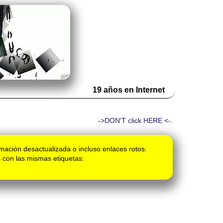
19 años en Internet
->DON'T click HERE <-.
mación desactualizada o incluso enlaces rotos.
 con las mismas etiquetas: