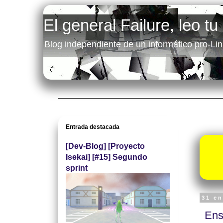
El general Failure, leo tu
Blog independiente de un informático pro-Lin
Entrada destacada
[Dev-Blog] [Proyecto
Isekai] [#15] Segundo
sprint
31 e
Ens