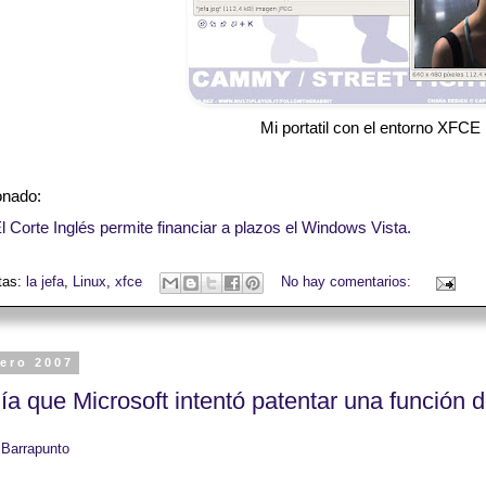
Mi portatil con el entorno XFCE 
onado:
l Corte Inglés permite financiar a plazos el Windows Vista.
tas:
la jefa
,
Linux
,
xfce
No hay comentarios:
nero 2007
día que Microsoft intentó patentar una función 
:
Barrapunto