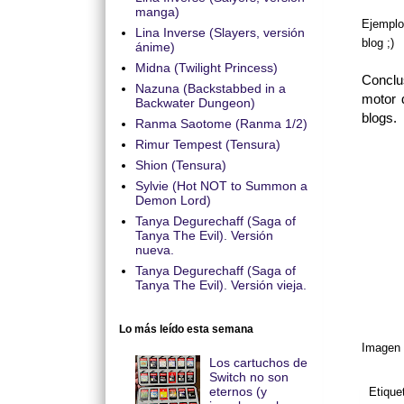
manga)
Ejemplo
Lina Inverse (Slayers, versión
blog ;)
ánime)
Midna (Twilight Princess)
Conclu
Nazuna (Backstabbed in a
motor 
Backwater Dungeon)
blogs.
Ranma Saotome (Ranma 1/2)
Rimur Tempest (Tensura)
Shion (Tensura)
Sylvie (Hot NOT to Summon a
Demon Lord)
Tanya Degurechaff (Saga of
Tanya The Evil). Versión
nueva.
Tanya Degurechaff (Saga of
Tanya The Evil). Versión vieja.
Lo más leído esta semana
Imagen c
Los cartuchos de
Switch no son
eternos (y
Etique