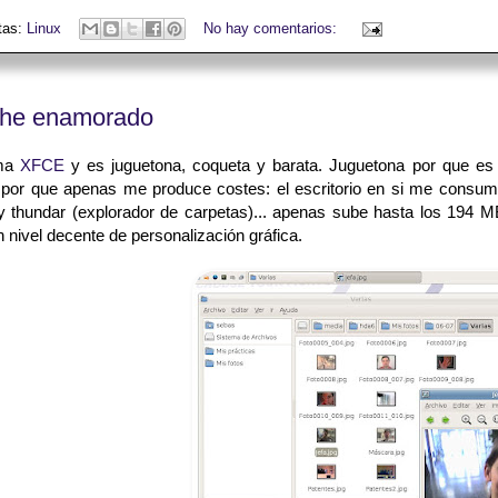
tas:
Linux
No hay comentarios:
he enamorado
ama
XFCE
y es juguetona, coqueta y barata. Juguetona por que e
 por que apenas me produce costes: el escritorio en si me consu
 y thundar (explorador de carpetas)... apenas sube hasta los 194
n nivel decente de personalización gráfica.