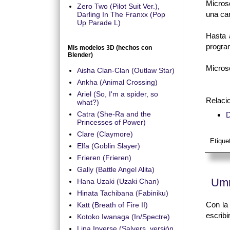
Microso
Zero Two (Pilot Suit Ver.),
una car
Darling In The Franxx (Pop
Up Parade L)
Hasta 
progra
Mis modelos 3D (hechos con
Blender)
Microso
Aisha Clan-Clan (Outlaw Star)
Ankha (Animal Crossing)
Ariel (So, I'm a spider, so
Relaci
what?)
Catra (She-Ra and the
D
Princesses of Power)
Clare (Claymore)
Etique
Elfa (Goblin Slayer)
Frieren (Frieren)
Gally (Battle Angel Alita)
Umm
Hana Uzaki (Uzaki Chan)
Hinata Tachibana (Fabiniku)
Con la
Katt (Breath of Fire II)
escribi
Kotoko Iwanaga (In/Spectre)
Lina Inverse (Salyers, versión