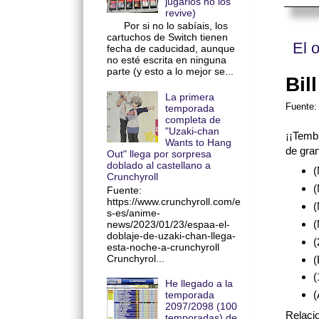
jugarlos no los
revive)
Por si no lo sabíais, los
cartuchos de Switch tienen
El 
fecha de caducidad, aunque
no esté escrita en ninguna
parte (y esto a lo mejor se...
Bil
La primera
Fuente
temporada
completa de
"Uzaki-chan
¡¡Temb
Wants to Hang
de gra
Out" llega por sorpresa
doblado al castellano a
(
Crunchyroll
(
Fuente:
https://www.crunchyroll.com/e
(
s-es/anime-
(
news/2023/01/23/espaa-el-
doblaje-de-uzaki-chan-llega-
(
esta-noche-a-crunchyroll
Crunchyrol...
(
(
He llegado a la
(
temporada
2097/2098 (100
Relaci
temporadas) de