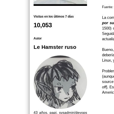
Fuente
Visitas en los últimos 7 días
La com
por su
10,053
1500) 
Seguid
Autor
actuali
Le Hamster ruso
Bueno,
deberí
Linux, 
Proble
(aunqu
sourc
off
]. E
America
43 años, papi, sysadmin/devops