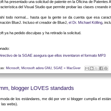
ft ha presentado una solicitud de patente en la Oficina de Patente
acterística del Visual Studio que permite probar las clases creando i
ahí todo normal... hasta que la gente se da cuenta que esa carac
mación BlueJ. Incluso el creador de BlueJ,
el Dr. Michael Kölling
, inc
ft ya ha pedido disculpas y ha retirado la solicitud.
onado:
irectivo de la SGAE asegura que ellos inventaron el formato MP3
tas:
Microsoft
,
Microsoft adora GNU
,
SGAE = MacGiver
m, blogger LOVES standards
 moda de los estándares, me dió por ver si blogger cumplía el está
r las webs).