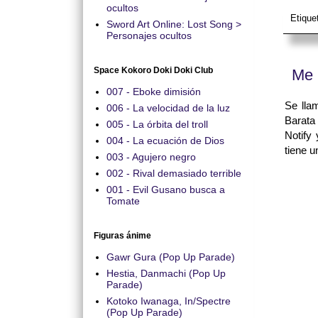
ocultos
Etique
Sword Art Online: Lost Song >
Personajes ocultos
Space Kokoro Doki Doki Club
Me 
007 - Eboke dimisión
Se ll
006 - La velocidad de la luz
Barata
005 - La órbita del troll
Notify
004 - La ecuación de Dios
tiene u
003 - Agujero negro
002 - Rival demasiado terrible
001 - Evil Gusano busca a
Tomate
Figuras ánime
Gawr Gura (Pop Up Parade)
Hestia, Danmachi (Pop Up
Parade)
Kotoko Iwanaga, In/Spectre
(Pop Up Parade)