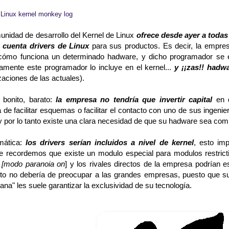
:
Linux kernel monkey log
unidad de desarrollo del Kernel de Linux
ofrece desde ayer a todas
 cuenta drivers de Linux
para sus productos. Es decir, la empre
cómo funciona un determinado hadware, y dicho programador se en
amente este programador lo incluye en el kernel...
y ¡¡zas!! hadw
zaciones de las actuales).
 bonito, barato:
la empresa no tendría que invertir capital
en d
a de facilitar esquemas o facilitar el contacto con uno de sus inge
y por lo tanto existe una clara necesidad de que su hadware sea comp
mática:
los drivers serían incluidos a nivel de kernel
, esto im
e recordemos que existe un modulo especial para modulos restrictivo
e
[modo paranoia on
] y los rivales directos de la empresa podrían e
sto no debería de preocupar a las grandes empresas, puesto que su
na" les suele garantizar la exclusividad de su tecnología.