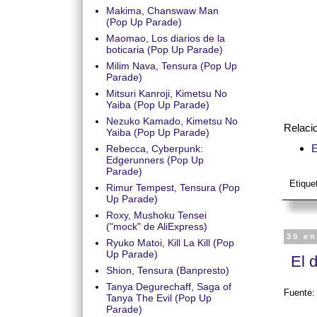
Makima, Chanswaw Man
(Pop Up Parade)
Maomao, Los diarios de la
boticaria (Pop Up Parade)
Milim Nava, Tensura (Pop Up
Parade)
Mitsuri Kanroji, Kimetsu No
Yaiba (Pop Up Parade)
Nezuko Kamado, Kimetsu No
Relaci
Yaiba (Pop Up Parade)
E
Rebecca, Cyberpunk:
Edgerunners (Pop Up
Parade)
Etique
Rimur Tempest, Tensura (Pop
Up Parade)
Roxy, Mushoku Tensei
("mock" de AliExpress)
30 e
Ryuko Matoi, Kill La Kill (Pop
Up Parade)
El 
Shion, Tensura (Banpresto)
Tanya Degurechaff, Saga of
Fuente
Tanya The Evil (Pop Up
Parade)