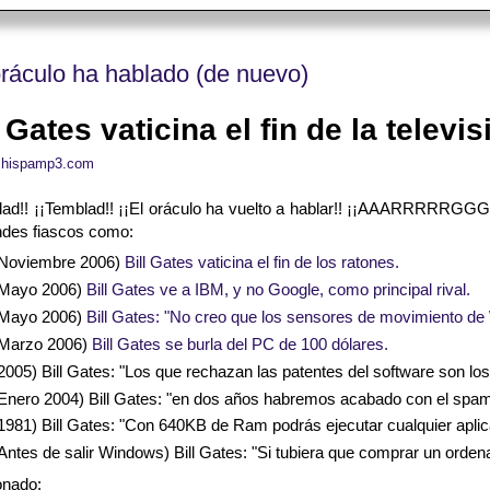
oráculo ha hablado (de nuevo)
l Gates vaticina el fin de la televis
:
hispamp3.com
lad!! ¡¡Temblad!! ¡¡El oráculo ha vuelto a hablar!! ¡¡AAARRRRRGGG!!
ndes fiascos como:
Noviembre 2006)
Bill Gates vaticina el fin de los ratones.
Mayo 2006)
Bill Gates ve a IBM, y no Google, como principal rival.
Mayo 2006)
Bill Gates: "No creo que los sensores de movimiento de W
Marzo 2006)
Bill Gates se burla del PC de 100 dólares.
2005) Bill Gates: "Los que rechazan las patentes del software son l
Enero 2004) Bill Gates: "en dos años habremos acabado con el spam
1981) Bill Gates: "Con 640KB de Ram podrás ejecutar cualquier aplic
Antes de salir Windows) Bill Gates: "Si tubiera que comprar un orde
onado: