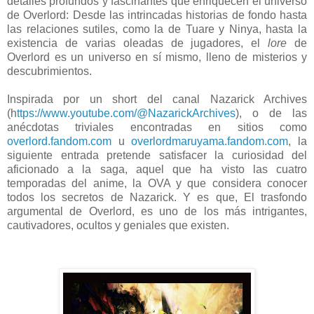
detalles profundos y fascinantes que enriquecen el universo
de Overlord: Desde las intrincadas historias de fondo hasta
las relaciones sutiles, como la de Tuare y Ninya, hasta la
existencia de varias oleadas de jugadores, el
lore
de
Overlord es un universo en sí mismo, lleno de misterios y
descubrimientos.
Inspirada por un short del canal Nazarick Archives
(h
ttps://www.youtube.com/@NazarickArchives
), o de las
anécdotas triviales encontradas en sitios como
overlord.fandom.com
u
overlordmaruyama.fandom.com
, la
siguiente entrada pretende satisfacer la curiosidad del
aficionado a la saga, aquel que ha visto las cuatro
temporadas del anime, la OVA y que considera conocer
todos los secretos de Nazarick. Y es que, El trasfondo
argumental de Overlord, es uno de los más intrigantes,
cautivadores, ocultos y geniales que existen.