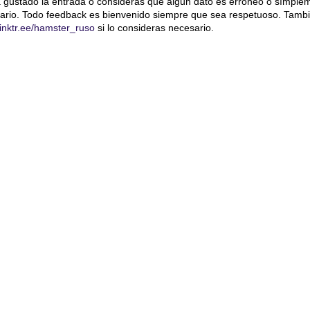
a gustado la entrada o consideras que algún dato es erróneo o símple
ario. Todo feedback es bienvenido siempre que sea respetuoso. Tambi
/linktr.ee/hamster_ruso
si lo consideras necesario.