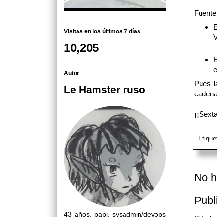
Fuente
E
Visitas en los últimos 7 días
V
10,205
E
e
Autor
Pues l
Le Hamster ruso
cadena
¡¡Sexta
Etique
No h
Publ
43 años, papi, sysadmin/devops