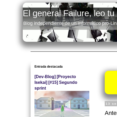
El general Failure, leo tu
Blog independiente de un informático pro-Lin
Entrada destacada
[Dev-Blog] [Proyecto
Isekai] [#15] Segundo
sprint
13 s
Ante