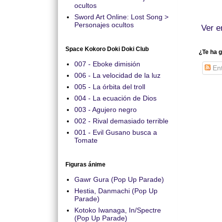
ocultos
Sword Art Online: Lost Song >
Personajes ocultos
Ver e
Space Kokoro Doki Doki Club
¿Te ha g
007 - Eboke dimisión
Ent
006 - La velocidad de la luz
005 - La órbita del troll
004 - La ecuación de Dios
003 - Agujero negro
002 - Rival demasiado terrible
001 - Evil Gusano busca a
Tomate
Figuras ánime
Gawr Gura (Pop Up Parade)
Hestia, Danmachi (Pop Up
Parade)
Kotoko Iwanaga, In/Spectre
(Pop Up Parade)