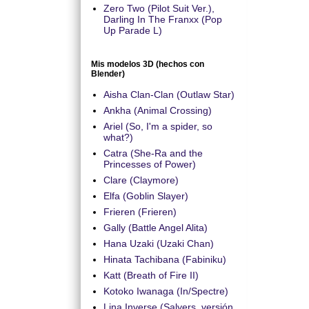
Zero Two (Pilot Suit Ver.),
Darling In The Franxx (Pop
Up Parade L)
Mis modelos 3D (hechos con
Blender)
Aisha Clan-Clan (Outlaw Star)
Ankha (Animal Crossing)
Ariel (So, I'm a spider, so
what?)
Catra (She-Ra and the
Princesses of Power)
Clare (Claymore)
Elfa (Goblin Slayer)
Frieren (Frieren)
Gally (Battle Angel Alita)
Hana Uzaki (Uzaki Chan)
Hinata Tachibana (Fabiniku)
Katt (Breath of Fire II)
Kotoko Iwanaga (In/Spectre)
Lina Inverse (Salyers, versión