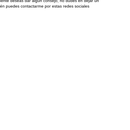
mente deseas dar algún consejo, no dudes en dejar un
én puedes contactarme por estas redes sociales