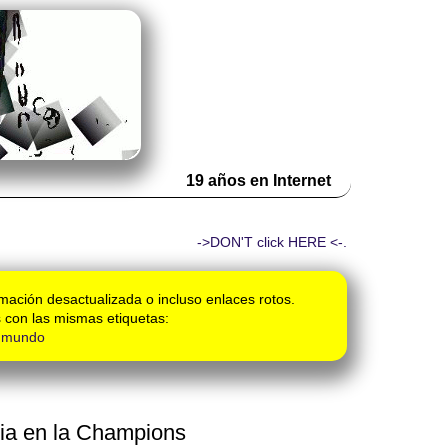
19 años en Internet
->DON'T click HERE <-.
mación desactualizada o incluso enlaces rotos.
 con las mismas etiquetas:
l mundo
cia en la Champions