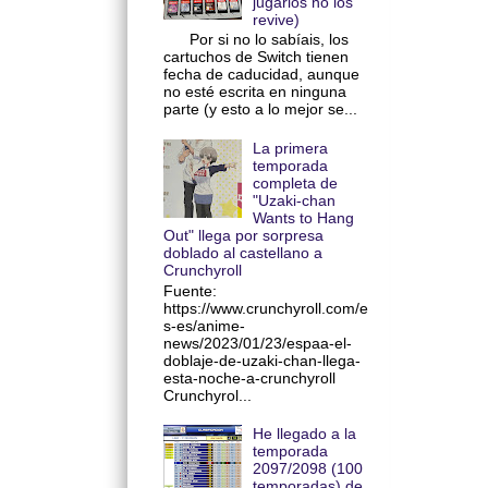
jugarlos no los
revive)
Por si no lo sabíais, los
cartuchos de Switch tienen
fecha de caducidad, aunque
no esté escrita en ninguna
parte (y esto a lo mejor se...
La primera
temporada
completa de
"Uzaki-chan
Wants to Hang
Out" llega por sorpresa
doblado al castellano a
Crunchyroll
Fuente:
https://www.crunchyroll.com/e
s-es/anime-
news/2023/01/23/espaa-el-
doblaje-de-uzaki-chan-llega-
esta-noche-a-crunchyroll
Crunchyrol...
He llegado a la
temporada
2097/2098 (100
temporadas) de