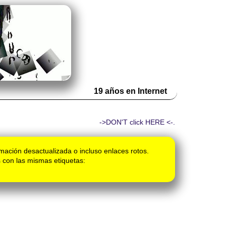
19 años en Internet
->DON'T click HERE <-.
mación desactualizada o incluso enlaces rotos.
 con las mismas etiquetas: