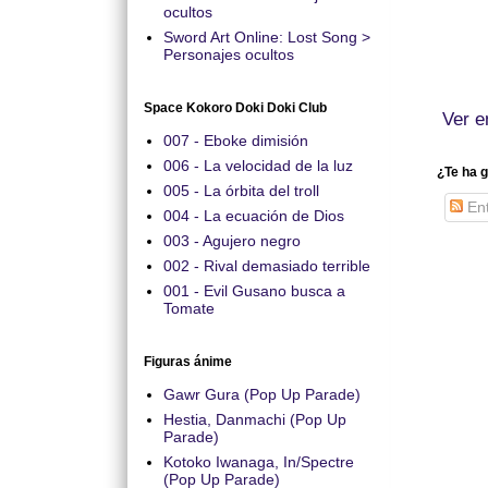
ocultos
Sword Art Online: Lost Song >
Personajes ocultos
Space Kokoro Doki Doki Club
Ver e
007 - Eboke dimisión
006 - La velocidad de la luz
¿Te ha g
005 - La órbita del troll
Ent
004 - La ecuación de Dios
003 - Agujero negro
002 - Rival demasiado terrible
001 - Evil Gusano busca a
Tomate
Figuras ánime
Gawr Gura (Pop Up Parade)
Hestia, Danmachi (Pop Up
Parade)
Kotoko Iwanaga, In/Spectre
(Pop Up Parade)