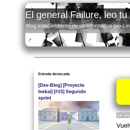
El general Failure, leo tu
Blog independiente de un informático pro-Lin
Entrada destacada
[Dev-Blog] [Proyecto
Isekai] [#15] Segundo
sprint
18 e
Vuel