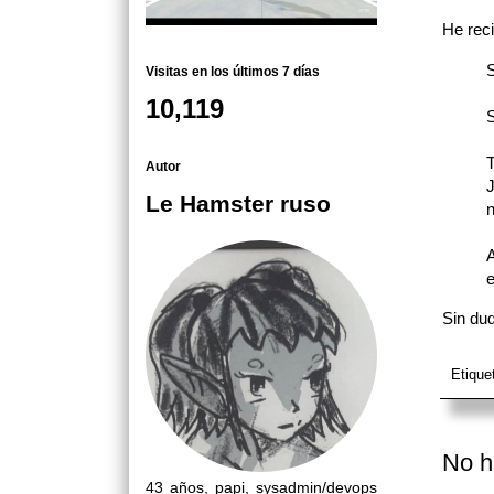
He reci
S
Visitas en los últimos 7 días
10,119
S
T
Autor
J
Le Hamster ruso
n
A
e
Sin dud
Etique
No h
43 años, papi, sysadmin/devops