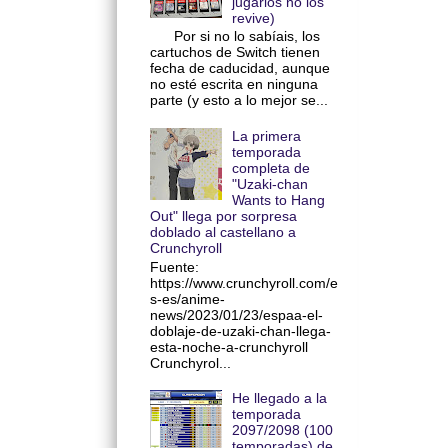
jugarlos no los
revive)
Por si no lo sabíais, los
cartuchos de Switch tienen
fecha de caducidad, aunque
no esté escrita en ninguna
parte (y esto a lo mejor se...
La primera
temporada
completa de
"Uzaki-chan
Wants to Hang
Out" llega por sorpresa
doblado al castellano a
Crunchyroll
Fuente:
https://www.crunchyroll.com/e
s-es/anime-
news/2023/01/23/espaa-el-
doblaje-de-uzaki-chan-llega-
esta-noche-a-crunchyroll
Crunchyrol...
He llegado a la
temporada
2097/2098 (100
temporadas) de