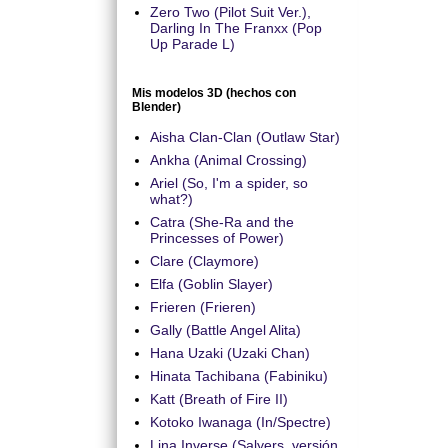
Zero Two (Pilot Suit Ver.),
Darling In The Franxx (Pop
Up Parade L)
Mis modelos 3D (hechos con
Blender)
Aisha Clan-Clan (Outlaw Star)
Ankha (Animal Crossing)
Ariel (So, I'm a spider, so
what?)
Catra (She-Ra and the
Princesses of Power)
Clare (Claymore)
Elfa (Goblin Slayer)
Frieren (Frieren)
Gally (Battle Angel Alita)
Hana Uzaki (Uzaki Chan)
Hinata Tachibana (Fabiniku)
Katt (Breath of Fire II)
Kotoko Iwanaga (In/Spectre)
Lina Inverse (Salyers, versión