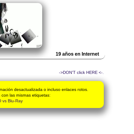
19 años en Internet
->DON'T click HERE <-.
mación desactualizada o incluso enlaces rotos.
 con las mismas etiquetas:
 vs Blu-Ray