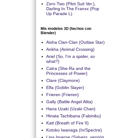
Zero Two (Pilot Suit Ver.),
Darling In The Franxx (Pop
Up Parade L)
Mis modelos 3D (hechos con
Blender)
Aisha Clan-Clan (Outlaw Star)
Ankha (Animal Crossing)
Ariel (So, I'm a spider, so
what?)
Catra (She-Ra and the
Princesses of Power)
Clare (Claymore)
Elfa (Goblin Slayer)
Frieren (Frieren)
Gally (Battle Angel Alita)
Hana Uzaki (Uzaki Chan)
Hinata Tachibana (Fabiniku)
Katt (Breath of Fire II)
Kotoko Iwanaga (In/Spectre)
Lina Inverse (Salyers, versión