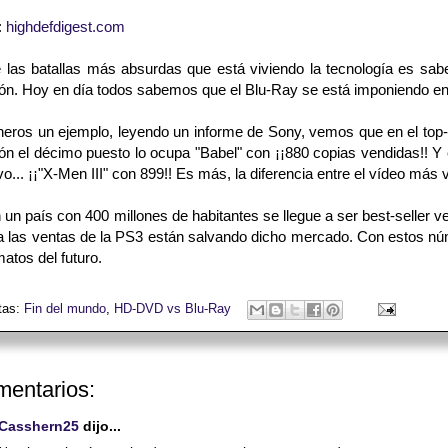
:
highdefdigest.com
 las batallas más absurdas que está viviendo la tecnología es sab
ción. Hoy en día todos sabemos que el Blu-Ray se está imponiendo en
neros un ejemplo, leyendo un informe de Sony, vemos que en el top
ión el décimo puesto lo ocupa "Babel" con ¡¡880 copias vendidas!! Y 
vo... ¡¡"X-Men III" con 899!! Es más, la diferencia entre el vídeo má
un país con 400 millones de habitantes se llegue a ser best-seller 
ra las ventas de la PS3 están salvando dicho mercado. Con estos n
matos del futuro.
tas:
Fin del mundo
,
HD-DVD vs Blu-Ray
mentarios:
Casshern25
dijo...