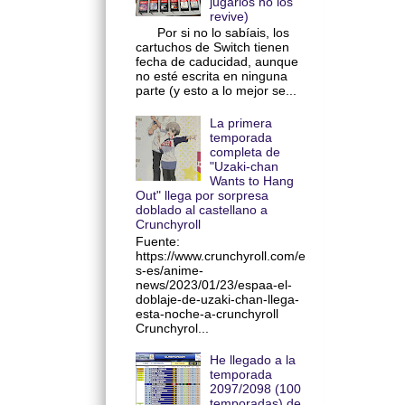
jugarlos no los
revive)
Por si no lo sabíais, los
cartuchos de Switch tienen
fecha de caducidad, aunque
no esté escrita en ninguna
parte (y esto a lo mejor se...
La primera
temporada
completa de
"Uzaki-chan
Wants to Hang
Out" llega por sorpresa
doblado al castellano a
Crunchyroll
Fuente:
https://www.crunchyroll.com/e
s-es/anime-
news/2023/01/23/espaa-el-
doblaje-de-uzaki-chan-llega-
esta-noche-a-crunchyroll
Crunchyrol...
He llegado a la
temporada
2097/2098 (100
temporadas) de