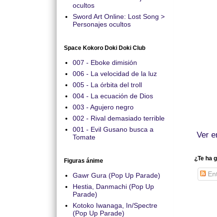
ocultos
Sword Art Online: Lost Song >
Personajes ocultos
Space Kokoro Doki Doki Club
007 - Eboke dimisión
006 - La velocidad de la luz
005 - La órbita del troll
004 - La ecuación de Dios
003 - Agujero negro
002 - Rival demasiado terrible
001 - Evil Gusano busca a
Ver e
Tomate
¿Te ha g
Figuras ánime
Ent
Gawr Gura (Pop Up Parade)
Hestia, Danmachi (Pop Up
Parade)
Kotoko Iwanaga, In/Spectre
(Pop Up Parade)