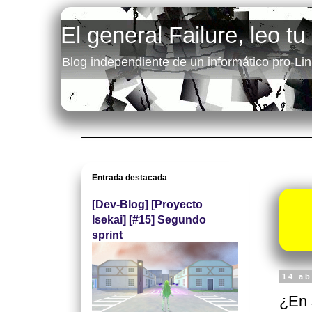
El general Failure, leo tu
Blog independiente de un informático pro-Lin
Entrada destacada
[Dev-Blog] [Proyecto
Isekai] [#15] Segundo
sprint
14 ab
¿En 