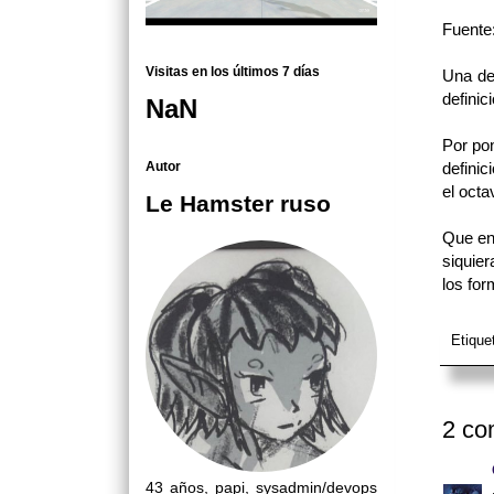
Fuente
Visitas en los últimos 7 días
Una de
defini
NaN
Por po
Autor
definic
el octa
Le Hamster ruso
Que en 
siquie
los for
Etique
2 co
43 años, papi, sysadmin/devops