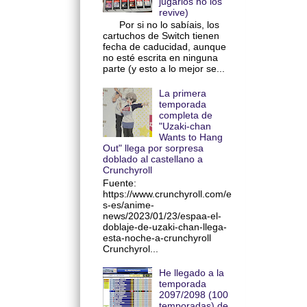
jugarlos no los
revive)
Por si no lo sabíais, los
cartuchos de Switch tienen
fecha de caducidad, aunque
no esté escrita en ninguna
parte (y esto a lo mejor se...
La primera
temporada
completa de
"Uzaki-chan
Wants to Hang
Out" llega por sorpresa
doblado al castellano a
Crunchyroll
Fuente:
https://www.crunchyroll.com/e
s-es/anime-
news/2023/01/23/espaa-el-
doblaje-de-uzaki-chan-llega-
esta-noche-a-crunchyroll
Crunchyrol...
He llegado a la
temporada
2097/2098 (100
temporadas) de