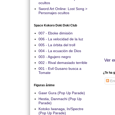
ocultos
Sword Art Online: Lost Song >
Personajes ocultos
Space Kokoro Doki Doki Club
007 - Eboke dimisión
006 - La velocidad de la luz
005 - La órbita del troll
004 - La ecuación de Dios
003 - Agujero negro
Ver e
002 - Rival demasiado terrible
001 - Evil Gusano busca a
Tomate
¿Te ha g
Ent
Figuras ánime
Gawr Gura (Pop Up Parade)
Hestia, Danmachi (Pop Up
Parade)
Kotoko Iwanaga, In/Spectre
(Pop Up Parade)