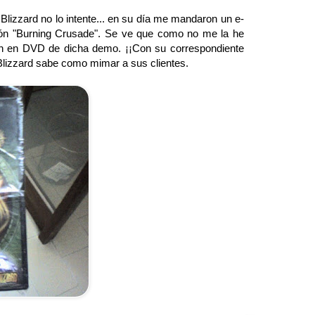
Blizzard no lo intente... en su día me mandaron un e-
ión "Burning Crusade". Se ve que como no me la he
ión en DVD de dicha demo. ¡¡Con su correspondiente
 Blizzard sabe como mimar a sus clientes.