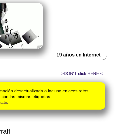
19 años en Internet
->DON'T click HERE <-.
mación desactualizada o incluso enlaces rotos.
 con las mismas etiquetas:
ratis
raft