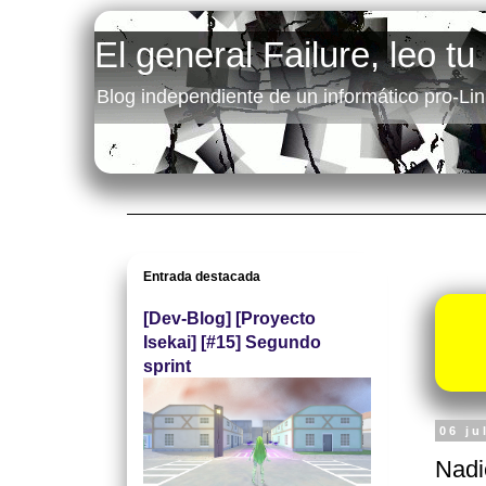
El general Failure, leo tu
Blog independiente de un informático pro-Lin
Entrada destacada
[Dev-Blog] [Proyecto
Isekai] [#15] Segundo
sprint
06 ju
Nadi