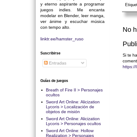
y eterno aspirante a programar
Etique
juegos indies. Me encanta
modelar en Blender, leer manga,
ver ánime y escuchar música
con tempo alto.
No h
linktr.ee/hamster_ruso
Publ
Suscribirse
Si te h
coment
Entradas
https:/
Guías de juegos
Breath of Fire II > Personajes
ocultos
Sword Art Online: Alicization
Lycoris > Localización de
objetos de misión
Sword Art Online: Alicization
Lycoris > Personajes ocultos
Sword Art Online: Hollow
Realization > Personajes