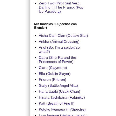
Zero Two (Pilot Suit Ver.),
Darling In The Franxx (Pop
Up Parade L)
Mis modelos 3D (hechos con
Blender)
Aisha Clan-Clan (Outlaw Star)
Ankha (Animal Crossing)
Ariel (So, I'm a spider, so
what?)
Catra (She-Ra and the
Princesses of Power)
Clare (Claymore)
Elfa (Goblin Slayer)
Frieren (Frieren)
Gally (Battle Angel Alita)
Hana Uzaki (Uzaki Chan)
Hinata Tachibana (Fabiniku)
Katt (Breath of Fire II)
Kotoko Iwanaga (In/Spectre)
Lina Inverse (Salyers, versión