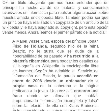
Ok, un título atrayente que nos hace entender que un
príncipe ha hecho alarde de material y conocimientos
avanzados en informática para realizar alguna acción sobre
nuestra amada enciclopedia libre. También podría ser que
un príncipe haya realizado un copypaste de un artículo de la
wikipedia y le haya asignado su copyright, pero esta opción
vende menos. Ahora leamos el primer párrafo de la noticia:
A Mabel Wisse Smit, esposa del príncipe Johan
Friso
de Holanda
, segundo hijo de la reina
Beatriz, no le gusta que se dude de la
honorabilidad de su pasado y
ha recurrido a la
piratería cibernética
para retocar los detalles de
su biografía en Wikipedia, la enciclopedia libre
de Internet. Según ha admitido el Servicio de
Información del Estado, la pareja
accedió en
enero de 2006 desde un ordenador de la
propia casa
de la soberana a la página
dedicada a la joven. Una vez allí,
cortaron una
frase
donde se afirmaba que habían
proporcionado "información incompleta y falsa"
sobre la relación de ella con Klaas Bruinsma.
Éste, considerado el criminal más famoso del