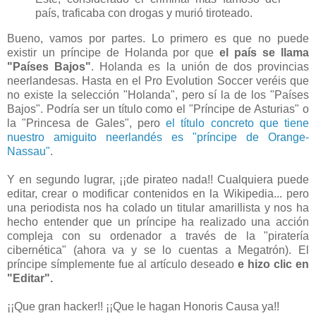
país, traficaba con drogas y murió tiroteado.
Bueno, vamos por partes. Lo primero es que no puede
existir un príncipe de Holanda por que
el país se llama
"Países Bajos"
. Holanda es la unión de dos provincias
neerlandesas. Hasta en el Pro Evolution Soccer veréis que
no existe la selección "Holanda", pero sí la de los "Países
Bajos". Podría ser un título como el "Príncipe de Asturias" o
la "Princesa de Gales", pero
el título concreto que tiene
nuestro amiguito neerlandés es "príncipe de Orange-
Nassau"
.
Y en segundo lugrar, ¡¡de pirateo nada!! Cualquiera puede
editar, crear o modificar contenidos en la Wikipedia... pero
una periodista nos ha colado un titular amarillista y nos ha
hecho entender que un príncipe ha realizado una acción
compleja con su ordenador a través de la "piratería
cibernética" (ahora va y se lo cuentas a Megatrón). El
príncipe símplemente fue al artículo deseado
e hizo clic en
"Editar".
¡¡Que gran hacker!! ¡¡Que le hagan Honoris Causa ya!!