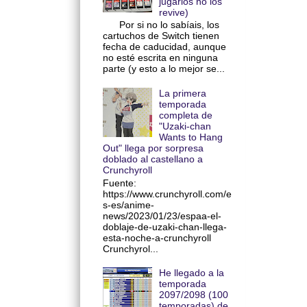
jugarlos no los
revive)
Por si no lo sabíais, los
cartuchos de Switch tienen
fecha de caducidad, aunque
no esté escrita en ninguna
parte (y esto a lo mejor se...
La primera
temporada
completa de
"Uzaki-chan
Wants to Hang
Out" llega por sorpresa
doblado al castellano a
Crunchyroll
Fuente:
https://www.crunchyroll.com/e
s-es/anime-
news/2023/01/23/espaa-el-
doblaje-de-uzaki-chan-llega-
esta-noche-a-crunchyroll
Crunchyrol...
He llegado a la
temporada
2097/2098 (100
temporadas) de