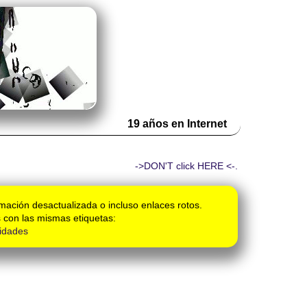
19 años en Internet
->DON'T click HERE <-.
mación desactualizada o incluso enlaces rotos.
 con las mismas etiquetas:
idades