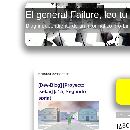
El general Failure, leo tu
Blog independiente de un informático pro-Lin
Entrada destacada
[Dev-Blog] [Proyecto
Isekai] [#15] Segundo
sprint
27 m
¡¿3€