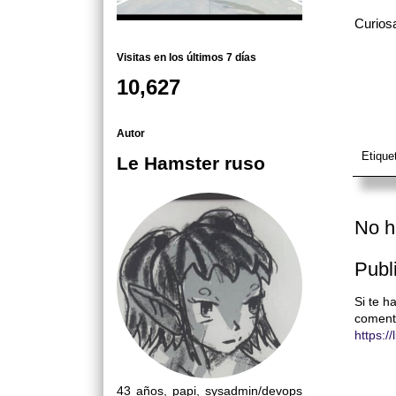
Curiosa
Visitas en los últimos 7 días
10,627
Autor
Etique
Le Hamster ruso
No h
Publ
Si te h
coment
https:/
43 años, papi, sysadmin/devops