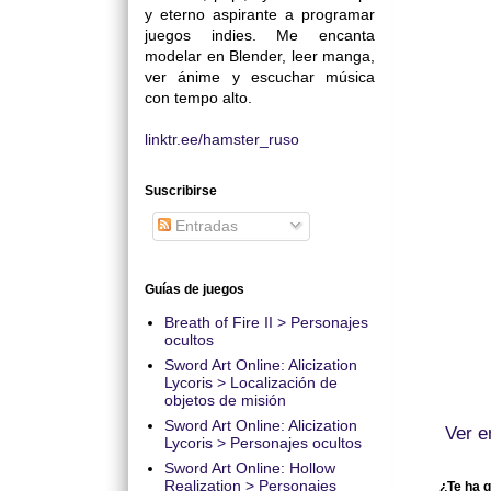
y eterno aspirante a programar
juegos indies. Me encanta
modelar en Blender, leer manga,
ver ánime y escuchar música
con tempo alto.
linktr.ee/hamster_ruso
Suscribirse
Entradas
Guías de juegos
Breath of Fire II > Personajes
ocultos
Sword Art Online: Alicization
Lycoris > Localización de
objetos de misión
Sword Art Online: Alicization
Ver e
Lycoris > Personajes ocultos
Sword Art Online: Hollow
Realization > Personajes
¿Te ha g