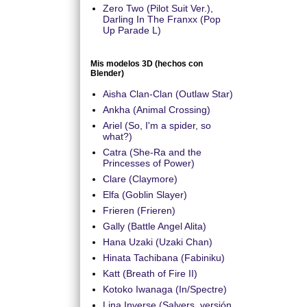
Zero Two (Pilot Suit Ver.),
Darling In The Franxx (Pop
Up Parade L)
Mis modelos 3D (hechos con
Blender)
Aisha Clan-Clan (Outlaw Star)
Ankha (Animal Crossing)
Ariel (So, I'm a spider, so
what?)
Catra (She-Ra and the
Princesses of Power)
Clare (Claymore)
Elfa (Goblin Slayer)
Frieren (Frieren)
Gally (Battle Angel Alita)
Hana Uzaki (Uzaki Chan)
Hinata Tachibana (Fabiniku)
Katt (Breath of Fire II)
Kotoko Iwanaga (In/Spectre)
Lina Inverse (Salyers, versión