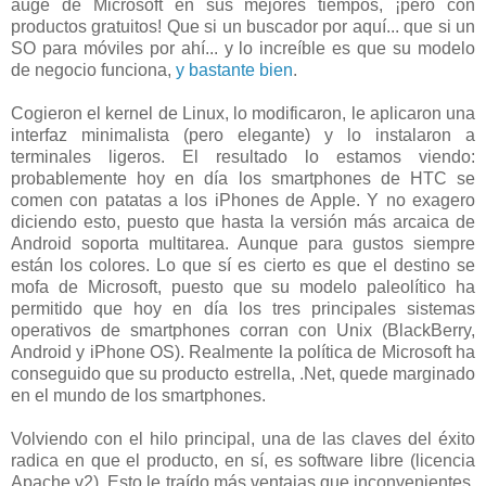
auge de Microsoft en sus mejores tiempos, ¡pero con
productos gratuitos! Que si un buscador por aquí... que si un
SO para móviles por ahí... y lo increíble es que su modelo
de negocio funciona,
y bastante bien
.
Cogieron el kernel de Linux, lo modificaron, le aplicaron una
interfaz minimalista (pero elegante) y lo instalaron a
terminales ligeros. El resultado lo estamos viendo:
probablemente hoy en día los smartphones de HTC se
comen con patatas a los iPhones de Apple. Y no exagero
diciendo esto, puesto que hasta la versión más arcaica de
Android soporta multitarea. Aunque para gustos siempre
están los colores. Lo que sí es cierto es que el destino se
mofa de Microsoft, puesto que su modelo paleolítico ha
permitido que hoy en día los tres principales sistemas
operativos de smartphones corran con Unix (BlackBerry,
Android y iPhone OS). Realmente la política de Microsoft ha
conseguido que su producto estrella, .Net, quede marginado
en el mundo de los smartphones.
Volviendo con el hilo principal, una de las claves del éxito
radica en que el producto, en sí, es software libre (licencia
Apache v2). Esto le traído más ventajas que inconvenientes,