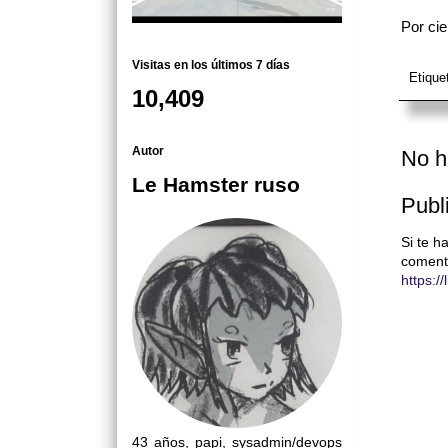
Por cie
Visitas en los últimos 7 días
Etique
10,409
Autor
No h
Le Hamster ruso
Publ
Si te h
coment
https:/
43 años, papi, sysadmin/devops