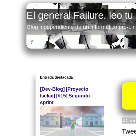
El general Failure, leo tu
Blog independiente de un informático pro-Lin
Entrada destacada
[Dev-Blog] [Proyecto
Isekai] [#15] Segundo
sprint
20 s
Twee