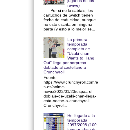
jugarlos no los
revive)
Por si no lo sabíais, los
cartuchos de Switch tienen
fecha de caducidad, aunque
no esté escrita en ninguna
parte (y esto a lo mejor se...
La primera
temporada
completa de
"Uzaki-chan
Wants to Hang
Out" llega por sorpresa
doblado al castellano a
Crunchyroll
Fuente:
https://www.crunchyroll.com/e
s-es/anime-
news/2023/01/23/espaa-el-
doblaje-de-uzaki-chan-llega-
esta-noche-a-crunchyroll
Crunchyrol...
He llegado a la
temporada
2097/2098 (100
temporadas) de