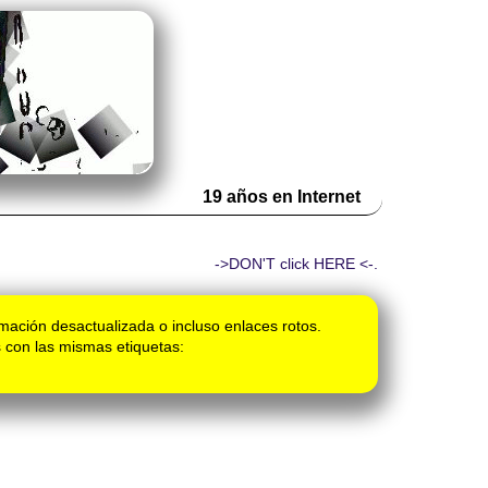
19 años en Internet
->DON'T click HERE <-.
mación desactualizada o incluso enlaces rotos.
 con las mismas etiquetas: