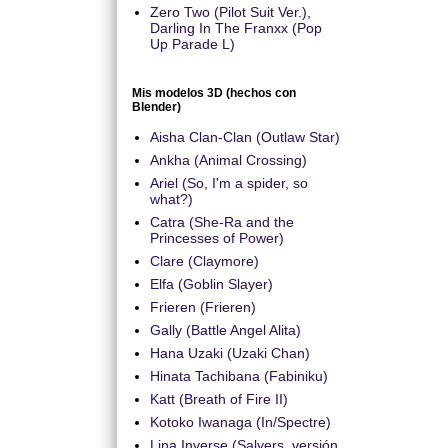
Zero Two (Pilot Suit Ver.),
Darling In The Franxx (Pop
Up Parade L)
Mis modelos 3D (hechos con
Blender)
Aisha Clan-Clan (Outlaw Star)
Ankha (Animal Crossing)
Ariel (So, I'm a spider, so
what?)
Catra (She-Ra and the
Princesses of Power)
Clare (Claymore)
Elfa (Goblin Slayer)
Frieren (Frieren)
Gally (Battle Angel Alita)
Hana Uzaki (Uzaki Chan)
Hinata Tachibana (Fabiniku)
Katt (Breath of Fire II)
Kotoko Iwanaga (In/Spectre)
Lina Inverse (Salyers, versión