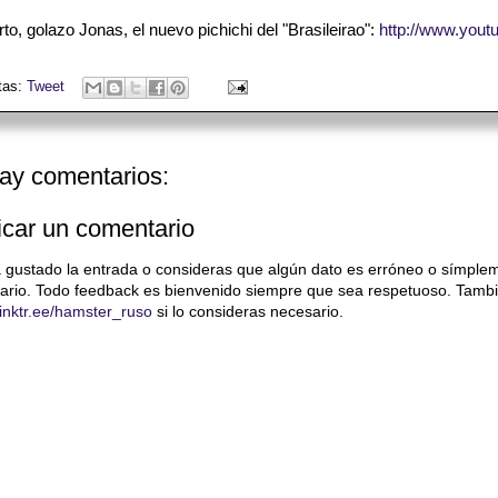
rto, golazo Jonas, el nuevo pichichi del "Brasileirao":
http://www.you
tas:
Tweet
ay comentarios:
icar un comentario
a gustado la entrada o consideras que algún dato es erróneo o símple
ario. Todo feedback es bienvenido siempre que sea respetuoso. Tambi
/linktr.ee/hamster_ruso
si lo consideras necesario.