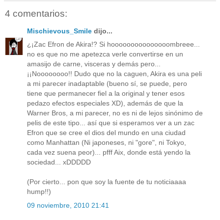
4 comentarios:
Mischievous_Smile
dijo...
¿¡Zac Efron de Akira!? Si hooooooooooooooombreee...
no es que no me apetezca verle convertirse en un
amasijo de carne, visceras y demás pero...
¡¡Noooooooo!! Dudo que no la caguen, Akira es una peli
a mi parecer inadaptable (bueno sí, se puede, pero
tiene que permanecer fiel a la original y tener esos
pedazo efectos especiales XD), además de que la
Warner Bros, a mi parecer, no es ni de lejos sinónimo de
pelis de este tipo... así que si esperamos ver a un zac
Efron que se cree el dios del mundo en una ciudad
como Manhattan (Ni japoneses, ni "gore", ni Tokyo,
cada vez suena peor)... pfff Aix, donde está yendo la
sociedad... xDDDDD
(Por cierto... pon que soy la fuente de tu noticiaaaa
hump!!)
09 noviembre, 2010 21:41