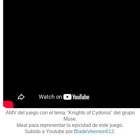
AMV del juego con el tema "Knights of Cydonia" del grupo
Muse.
Ideal para representar la epicidad de este juego.
Subido a Youtube por
BladeVeemon612
.