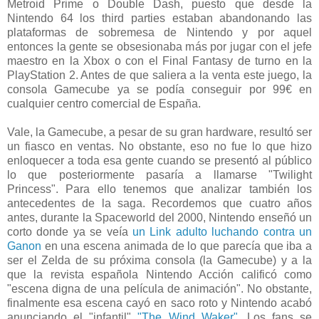
Metroid Prime o Double Dash, puesto que desde la
Nintendo 64 los third parties estaban abandonando las
plataformas de sobremesa de Nintendo y por aquel
entonces la gente se obsesionaba más por jugar con el jefe
maestro en la Xbox o con el Final Fantasy de turno en la
PlayStation 2. Antes de que saliera a la venta este juego, la
consola Gamecube ya se podía conseguir por 99€ en
cualquier centro comercial de España.
Vale, la Gamecube, a pesar de su gran hardware, resultó ser
un fiasco en ventas. No obstante, eso no fue lo que hizo
enloquecer a toda esa gente cuando se presentó al público
lo que posteriormente pasaría a llamarse "Twilight
Princess". Para ello tenemos que analizar también los
antecedentes de la saga. Recordemos que cuatro años
antes, durante la Spaceworld del 2000, Nintendo enseñó un
corto donde ya se veía
un Link adulto luchando contra un
Ganon
en una escena animada de lo que parecía que iba a
ser el Zelda de su próxima consola (la Gamecube) y a la
que la revista española Nintendo Acción calificó como
"escena digna de una película de animación". No obstante,
finalmente esa escena cayó en saco roto y Nintendo acabó
anunciando el "infantil"
"The Wind Waker"
. Los fans se