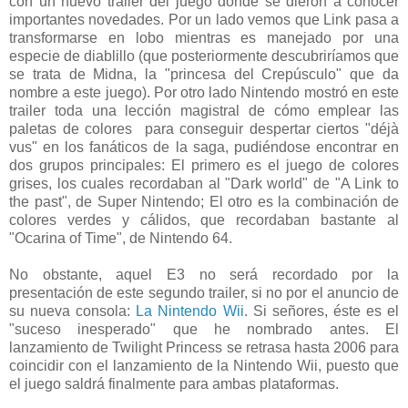
con un nuevo trailer del juego donde se dieron a conocer
importantes novedades. Por un lado vemos que Link pasa a
transformarse en lobo mientras es manejado por una
especie de diablillo (que posteriormente descubriríamos que
se trata de Midna, la "princesa del Crepúsculo" que da
nombre a este juego). Por otro lado Nintendo mostró en este
trailer toda una lección magistral de cómo emplear las
paletas de colores para conseguir despertar ciertos "déjà
vus" en los fanáticos de la saga, pudiéndose encontrar en
dos grupos principales: El primero es el juego de colores
grises, los cuales recordaban al "Dark world" de "A Link to
the past", de Super Nintendo; El otro es la combinación de
colores verdes y cálidos, que recordaban bastante al
"Ocarina of Time", de Nintendo 64.
No obstante, aquel E3 no será recordado por la
presentación de este segundo trailer, si no por el anuncio de
su nueva consola:
La Nintendo Wii
. Si señores, éste es el
"suceso inesperado" que he nombrado antes. El
lanzamiento de Twilight Princess se retrasa hasta 2006 para
coincidir con el lanzamiento de la Nintendo Wii, puesto que
el juego saldrá finalmente para ambas plataformas.