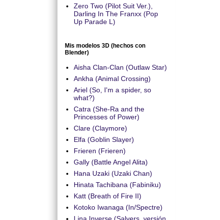
Zero Two (Pilot Suit Ver.),
Darling In The Franxx (Pop
Up Parade L)
Mis modelos 3D (hechos con
Blender)
Aisha Clan-Clan (Outlaw Star)
Ankha (Animal Crossing)
Ariel (So, I'm a spider, so
what?)
Catra (She-Ra and the
Princesses of Power)
Clare (Claymore)
Elfa (Goblin Slayer)
Frieren (Frieren)
Gally (Battle Angel Alita)
Hana Uzaki (Uzaki Chan)
Hinata Tachibana (Fabiniku)
Katt (Breath of Fire II)
Kotoko Iwanaga (In/Spectre)
Lina Inverse (Salyers, versión