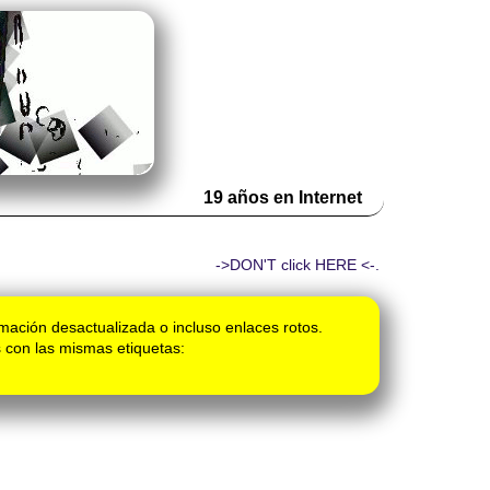
19 años en Internet
->DON'T click HERE <-.
mación desactualizada o incluso enlaces rotos.
 con las mismas etiquetas: