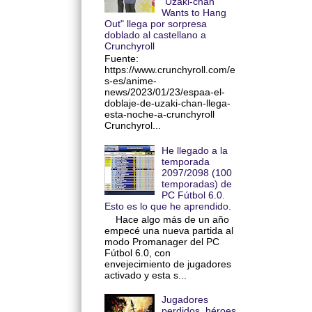
"Uzaki-chan
Wants to Hang
Out" llega por sorpresa
doblado al castellano a
Crunchyroll
Fuente:
https://www.crunchyroll.com/e
s-es/anime-
news/2023/01/23/espaa-el-
doblaje-de-uzaki-chan-llega-
esta-noche-a-crunchyroll
Crunchyrol...
He llegado a la
temporada
2097/2098 (100
temporadas) de
PC Fútbol 6.0.
Esto es lo que he aprendido.
Hace algo más de un año
empecé una nueva partida al
modo Promanager del PC
Fútbol 6.0, con
envejecimiento de jugadores
activado y esta s...
Jugadores
perdidos, héroes