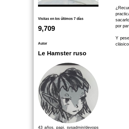
¿Recur
practi
Visitas en los últimos 7 días
sacarl
por par
9,709
Y pese
Autor
clásic
Le Hamster ruso
43 años, papi, sysadmin/devops