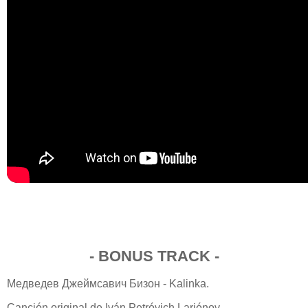
- BONUS TRACK -
Медведев Джеймсавич Бизон - Kalinka.
Canción original de Iván Petróvich Lariónov.