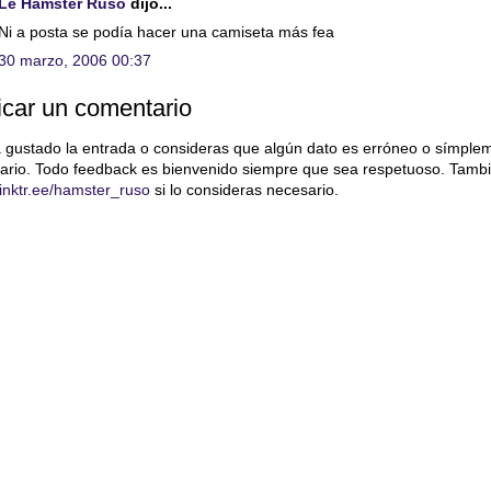
Le Hamster Ruso
dijo...
Ni a posta se podía hacer una camiseta más fea
30 marzo, 2006 00:37
icar un comentario
a gustado la entrada o consideras que algún dato es erróneo o símple
ario. Todo feedback es bienvenido siempre que sea respetuoso. Tambi
/linktr.ee/hamster_ruso
si lo consideras necesario.