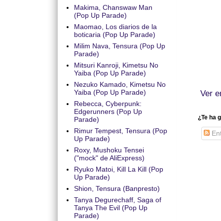
Makima, Chanswaw Man
(Pop Up Parade)
Maomao, Los diarios de la
boticaria (Pop Up Parade)
Milim Nava, Tensura (Pop Up
Parade)
Mitsuri Kanroji, Kimetsu No
Yaiba (Pop Up Parade)
Nezuko Kamado, Kimetsu No
Yaiba (Pop Up Parade)
Ver e
Rebecca, Cyberpunk:
Edgerunners (Pop Up
¿Te ha g
Parade)
Rimur Tempest, Tensura (Pop
Ent
Up Parade)
Roxy, Mushoku Tensei
("mock" de AliExpress)
Ryuko Matoi, Kill La Kill (Pop
Up Parade)
Shion, Tensura (Banpresto)
Tanya Degurechaff, Saga of
Tanya The Evil (Pop Up
Parade)