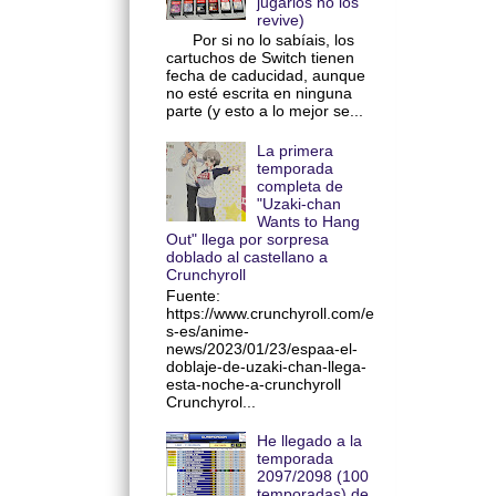
jugarlos no los
revive)
Por si no lo sabíais, los
cartuchos de Switch tienen
fecha de caducidad, aunque
no esté escrita en ninguna
parte (y esto a lo mejor se...
La primera
temporada
completa de
"Uzaki-chan
Wants to Hang
Out" llega por sorpresa
doblado al castellano a
Crunchyroll
Fuente:
https://www.crunchyroll.com/e
s-es/anime-
news/2023/01/23/espaa-el-
doblaje-de-uzaki-chan-llega-
esta-noche-a-crunchyroll
Crunchyrol...
He llegado a la
temporada
2097/2098 (100
temporadas) de