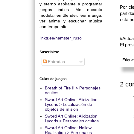
y eterno aspirante a programar
Por ci
juegos indies. Me encanta
partido
modelar en Blender, leer manga,
está pr
ver ánime y escuchar música
con tempo alto.
linktr.ee/hamster_ruso
//Actua
El pres
Suscribirse
Etique
Entradas
Guías de juegos
2 co
Breath of Fire II > Personajes
ocultos
Sword Art Online: Alicization
Lycoris > Localización de
objetos de misión
Sword Art Online: Alicization
Lycoris > Personajes ocultos
Sword Art Online: Hollow
Realization > Personajes