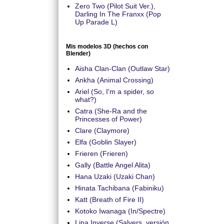
Zero Two (Pilot Suit Ver.),
Darling In The Franxx (Pop
Up Parade L)
Mis modelos 3D (hechos con
Blender)
Aisha Clan-Clan (Outlaw Star)
Ankha (Animal Crossing)
Ariel (So, I'm a spider, so
what?)
Catra (She-Ra and the
Princesses of Power)
Clare (Claymore)
Elfa (Goblin Slayer)
Frieren (Frieren)
Gally (Battle Angel Alita)
Hana Uzaki (Uzaki Chan)
Hinata Tachibana (Fabiniku)
Katt (Breath of Fire II)
Kotoko Iwanaga (In/Spectre)
Lina Inverse (Salyers, versión