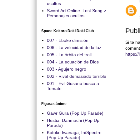
ocultos
Sword Art Online: Lost Song >
Personajes ocultos
Publ
Space Kokoro Doki Doki Club
007 - Eboke dimisión
Si te h
006 - La velocidad de la luz
coment
https:/
005 - La órbita del troll
004 - La ecuación de Dios
003 - Agujero negro
002 - Rival demasiado terrible
001 - Evil Gusano busca a
Tomate
Figuras ánime
Gawr Gura (Pop Up Parade)
Hestia, Danmachi (Pop Up
Parade)
Kotoko Iwanaga, In/Spectre
(Pop Up Parade)