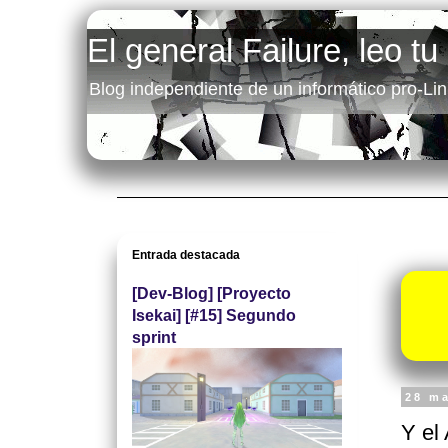
El general Failure, leo tu
Blog independiente de un informático pro-Lin
Entrada destacada
[Dev-Blog] [Proyecto
Isekai] [#15] Segundo
sprint
28 m
Y el 