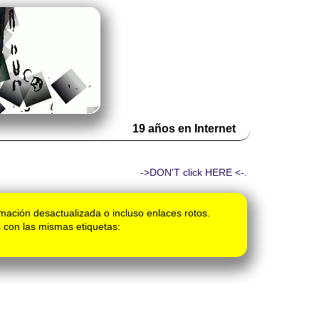
19 años en Internet
->DON'T click HERE <-.
mación desactualizada o incluso enlaces rotos.
 con las mismas etiquetas: