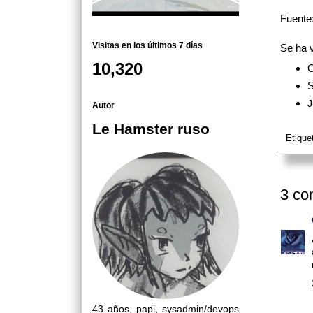
Fuente
Visitas en los últimos 7 días
Se ha v
10,320
O
S
J
Autor
Le Hamster ruso
Etique
3 co
43 años, papi, sysadmin/devops