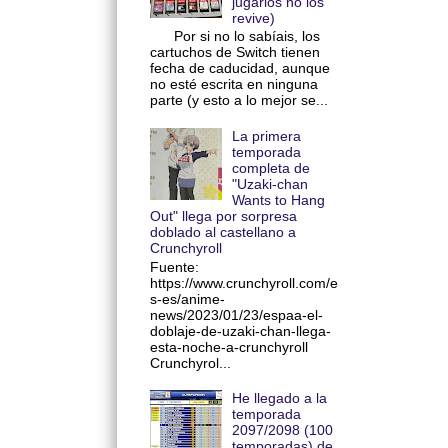
jugarlos no los
revive)
Por si no lo sabíais, los
cartuchos de Switch tienen
fecha de caducidad, aunque
no esté escrita en ninguna
parte (y esto a lo mejor se...
La primera
temporada
completa de
"Uzaki-chan
Wants to Hang
Out" llega por sorpresa
doblado al castellano a
Crunchyroll
Fuente:
https://www.crunchyroll.com/e
s-es/anime-
news/2023/01/23/espaa-el-
doblaje-de-uzaki-chan-llega-
esta-noche-a-crunchyroll
Crunchyrol...
He llegado a la
temporada
2097/2098 (100
temporadas) de