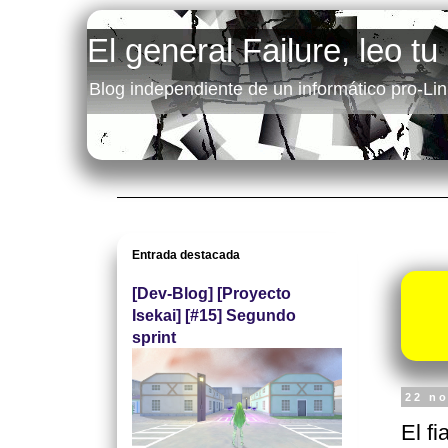
El general Failure, leo tu
Blog independiente de un informático pro-Lin
Entrada destacada
[Dev-Blog] [Proyecto
Isekai] [#15] Segundo
sprint
22 n
El fi