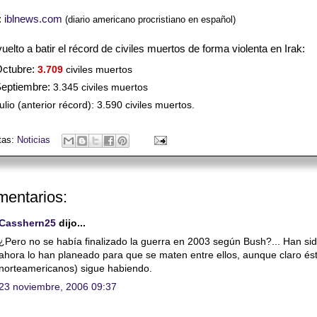
:
iblnews.com
(diario americano procristiano en español)
uelto a batir el récord de civiles muertos de forma violenta en Irak:
ctubre:
3.709
civiles muertos
eptiembre:
3.345 civiles muertos
ulio (anterior récord):
3.590 civiles muertos.
tas:
Noticias
mentarios:
Casshern25
dijo...
¿Pero no se había finalizado la guerra en 2003 según Bush?... Han sido
ahora lo han planeado para que se maten entre ellos, aunque claro ést
norteamericanos) sigue habiendo.
23 noviembre, 2006 09:37