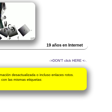
19 años en Internet
->DON'T click HERE <-.
mación desactualizada o incluso enlaces rotos.
 con las mismas etiquetas: