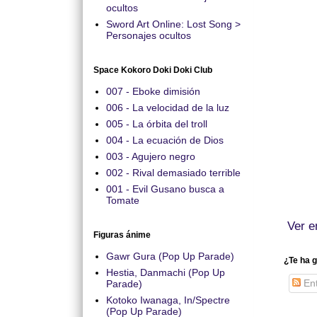
ocultos
Sword Art Online: Lost Song >
Personajes ocultos
Space Kokoro Doki Doki Club
007 - Eboke dimisión
006 - La velocidad de la luz
005 - La órbita del troll
004 - La ecuación de Dios
003 - Agujero negro
002 - Rival demasiado terrible
001 - Evil Gusano busca a
Tomate
Ver e
Figuras ánime
Gawr Gura (Pop Up Parade)
¿Te ha g
Hestia, Danmachi (Pop Up
Ent
Parade)
Kotoko Iwanaga, In/Spectre
(Pop Up Parade)