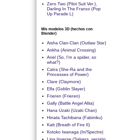
Zero Two (Pilot Suit Ver.),
Darling In The Franxx (Pop
Up Parade L)
Mis modelos 3D (hechos con
Blender)
Aisha Clan-Clan (Outlaw Star)
Ankha (Animal Crossing)
Ariel (So, I'm a spider, so
what?)
Catra (She-Ra and the
Princesses of Power)
Clare (Claymore)
Elfa (Goblin Slayer)
Frieren (Frieren)
Gally (Battle Angel Alita)
Hana Uzaki (Uzaki Chan)
Hinata Tachibana (Fabiniku)
Katt (Breath of Fire II)
Kotoko Iwanaga (In/Spectre)
Lina Inverse (Salyers, versión