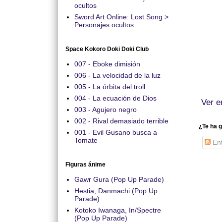
ocultos
Sword Art Online: Lost Song >
Personajes ocultos
Space Kokoro Doki Doki Club
007 - Eboke dimisión
006 - La velocidad de la luz
005 - La órbita del troll
004 - La ecuación de Dios
Ver e
003 - Agujero negro
002 - Rival demasiado terrible
¿Te ha g
001 - Evil Gusano busca a
Tomate
Ent
Figuras ánime
Gawr Gura (Pop Up Parade)
Hestia, Danmachi (Pop Up
Parade)
Kotoko Iwanaga, In/Spectre
(Pop Up Parade)