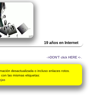
19 años en Internet
->DON'T click HERE <-.
mación desactualizada o incluso enlaces rotos.
 con las mismas etiquetas:
jas