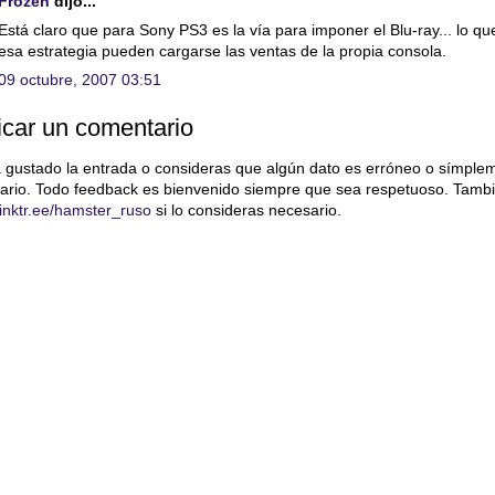
Frozen
dijo...
Está claro que para Sony PS3 es la vía para imponer el Blu-ray... lo 
esa estrategia pueden cargarse las ventas de la propia consola.
09 octubre, 2007 03:51
icar un comentario
a gustado la entrada o consideras que algún dato es erróneo o símple
ario. Todo feedback es bienvenido siempre que sea respetuoso. Tambi
/linktr.ee/hamster_ruso
si lo consideras necesario.