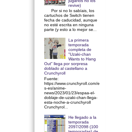
jugarlos no los
revive)
Por si no lo sabíais, los
cartuchos de Switch tienen
fecha de caducidad, aunque
no esté escrita en ninguna
parte (y esto a lo mejor se...
La primera
temporada
completa de
"Uzaki-chan
Wants to Hang
Out" llega por sorpresa
doblado al castellano a
Crunchyroll
Fuente:
https://www.crunchyroll.com/e
s-es/anime-
news/2023/01/23/espaa-el-
doblaje-de-uzaki-chan-llega-
esta-noche-a-crunchyroll
Crunchyrol...
He llegado a la
temporada
2097/2098 (100
temporadas) de