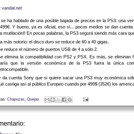
:
vandal.net
se ha hablado de una posible bajada de precios en la PS3: una vers
 499€. Y bueno, ya es oficial, eso sí... pocos medios se dan cuenta
na mutilación!! En pocas palabras, la PS3 segurá siendo más cara qu
a más notorio: el disco duro se reduce de 60 a 40 gigas.
e reduce el número de puertos USB de 4 a sólo 2.
e elimina la compatibilidad con PS2 y PSX. Es más, se eliminan f
aría que la versión económica de la PS3 fuera la única con
etrocompatible.
 da cuenta Sony que si quiere sacar una PS3 muy económica sólo t
é castiga así al público Europeo cuando por 499$ (352€) los americ
tas:
Chapuzas
,
Quejas
mentario: