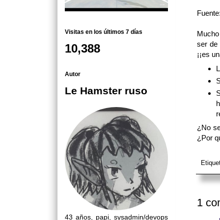
Fuente
Visitas en los últimos 7 días
Mucho 
ser de
10,388
¡¡es u
L
Autor
S
Le Hamster ruso
S
h
r
¿No se
¿Por qu
Etique
1 co
43 años, papi, sysadmin/devops