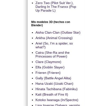
Zero Two (Pilot Suit Ver.),
Darling In The Franxx (Pop
Up Parade L)
Mis modelos 3D (hechos con
Blender)
Aisha Clan-Clan (Outlaw Star)
Ankha (Animal Crossing)
Ariel (So, I'm a spider, so
what?)
Catra (She-Ra and the
Princesses of Power)
Clare (Claymore)
Elfa (Goblin Slayer)
Frieren (Frieren)
Gally (Battle Angel Alita)
Hana Uzaki (Uzaki Chan)
Hinata Tachibana (Fabiniku)
Katt (Breath of Fire II)
Kotoko Iwanaga (In/Spectre)
Lina Inverse (Salyers, versión