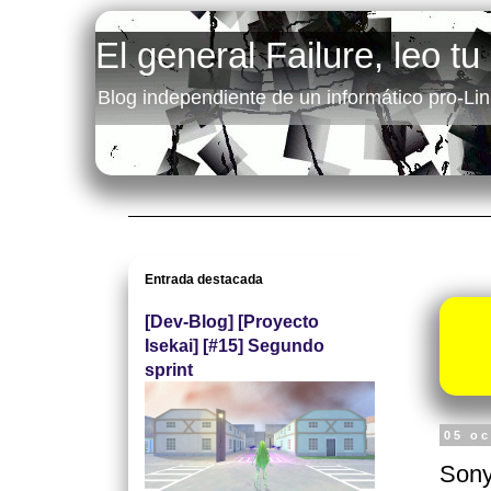
El general Failure, leo tu
Blog independiente de un informático pro-Lin
Entrada destacada
[Dev-Blog] [Proyecto
Isekai] [#15] Segundo
sprint
05 o
Sony