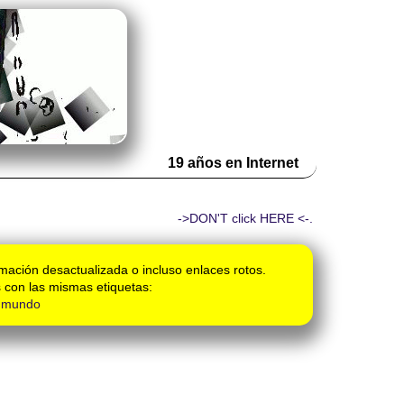
19 años en Internet
->DON'T click HERE <-.
mación desactualizada o incluso enlaces rotos.
 con las mismas etiquetas:
l mundo