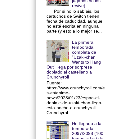
jugarlos no los
revive)
Por si no lo sabíais, los
cartuchos de Switch tienen
fecha de caducidad, aunque
no esté escrita en ninguna
parte (y esto a lo mejor se...
La primera
temporada
completa de
"Uzaki-chan
Wants to Hang
Out" llega por sorpresa
doblado al castellano a
Crunchyroll
Fuente:
https://www.crunchyroll.com/e
s-es/anime-
news/2023/01/23/espaa-el-
doblaje-de-uzaki-chan-llega-
esta-noche-a-crunchyroll
Crunchyrol...
He llegado a la
temporada
2097/2098 (100
temporadas) de