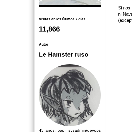
Si nos 
ni Nava
Visitas en los últimos 7 días
(excep
11,866
Autor
Le Hamster ruso
43 años, papi, sysadmin/devops