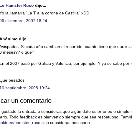
Le Hamster Ruso
dijo...
Yo la llamaría "La T a la corona de Castilla" xDD
06 diciembre, 2007 18:24
Anónimo dijo...
Avispados. Si cada año cambian el recorrido, cuanto tiene que durar 
3 meses?? o que?
En el 2007 pasó por Galicia y Valencia, por ejemplo. Y ya se sabe por l
Que pesados.
16 septiembre, 2008 19:24
icar un comentario
a gustado la entrada o consideras que algún dato es erróneo o símple
ario. Todo feedback es bienvenido siempre que sea respetuoso. Tambi
/linktr.ee/hamster_ruso
si lo consideras necesario.