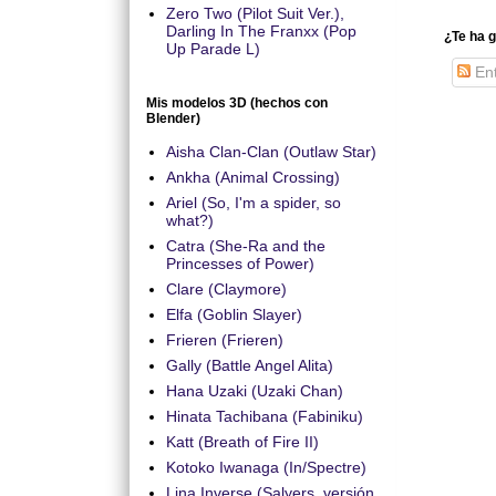
Zero Two (Pilot Suit Ver.),
Darling In The Franxx (Pop
¿Te ha g
Up Parade L)
Ent
Mis modelos 3D (hechos con
Blender)
Aisha Clan-Clan (Outlaw Star)
Ankha (Animal Crossing)
Ariel (So, I'm a spider, so
what?)
Catra (She-Ra and the
Princesses of Power)
Clare (Claymore)
Elfa (Goblin Slayer)
Frieren (Frieren)
Gally (Battle Angel Alita)
Hana Uzaki (Uzaki Chan)
Hinata Tachibana (Fabiniku)
Katt (Breath of Fire II)
Kotoko Iwanaga (In/Spectre)
Lina Inverse (Salyers, versión