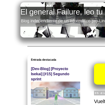
El general Failure, leo tu
Blog independiente de un informático pro-Lin
Entrada destacada
[Dev-Blog] [Proyecto
Isekai] [#15] Segundo
sprint
05 d
Vuel