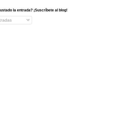
ustado la entrada? ¡Suscríbete al blog!
radas