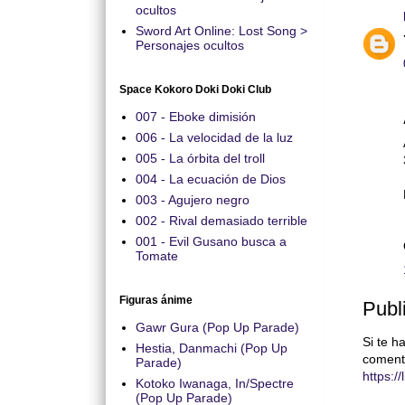
ocultos
Sword Art Online: Lost Song >
Personajes ocultos
Space Kokoro Doki Doki Club
007 - Eboke dimisión
006 - La velocidad de la luz
005 - La órbita del troll
004 - La ecuación de Dios
003 - Agujero negro
002 - Rival demasiado terrible
001 - Evil Gusano busca a
Tomate
Figuras ánime
Publ
Gawr Gura (Pop Up Parade)
Si te h
Hestia, Danmachi (Pop Up
coment
Parade)
https:/
Kotoko Iwanaga, In/Spectre
(Pop Up Parade)