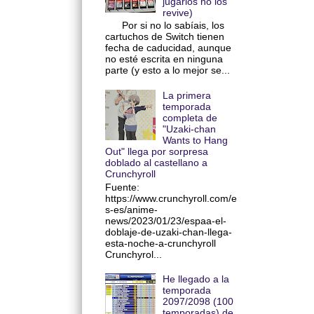
jugarlos no los
revive)
Por si no lo sabíais, los
cartuchos de Switch tienen
fecha de caducidad, aunque
no esté escrita en ninguna
parte (y esto a lo mejor se...
La primera
temporada
completa de
"Uzaki-chan
Wants to Hang
Out" llega por sorpresa
doblado al castellano a
Crunchyroll
Fuente:
https://www.crunchyroll.com/e
s-es/anime-
news/2023/01/23/espaa-el-
doblaje-de-uzaki-chan-llega-
esta-noche-a-crunchyroll
Crunchyrol...
He llegado a la
temporada
2097/2098 (100
temporadas) de