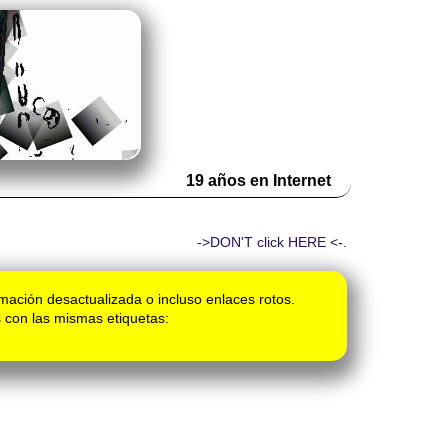
19 años en Internet
->DON'T click HERE <-.
mación desactualizada o incluso enlaces rotos.
 con las mismas etiquetas: