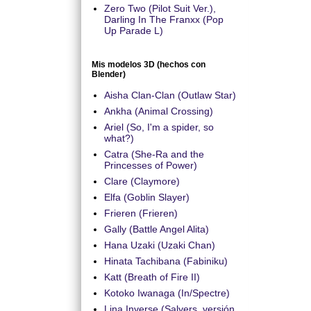
Zero Two (Pilot Suit Ver.),
Darling In The Franxx (Pop
Up Parade L)
Mis modelos 3D (hechos con
Blender)
Aisha Clan-Clan (Outlaw Star)
Ankha (Animal Crossing)
Ariel (So, I'm a spider, so
what?)
Catra (She-Ra and the
Princesses of Power)
Clare (Claymore)
Elfa (Goblin Slayer)
Frieren (Frieren)
Gally (Battle Angel Alita)
Hana Uzaki (Uzaki Chan)
Hinata Tachibana (Fabiniku)
Katt (Breath of Fire II)
Kotoko Iwanaga (In/Spectre)
Lina Inverse (Salyers, versión