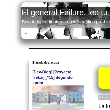
El general Failure, leo tu
Blog independiente de un informático pro-Lin
Entrada destacada
[Dev-Blog] [Proyecto
Isekai] [#15] Segundo
sprint
06 e
La k