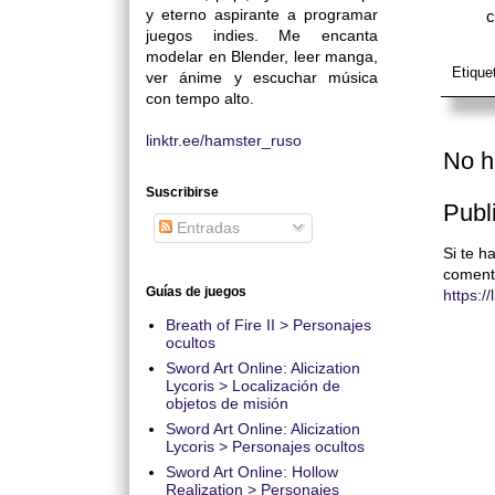
y eterno aspirante a programar
c
juegos indies. Me encanta
modelar en Blender, leer manga,
Etique
ver ánime y escuchar música
con tempo alto.
linktr.ee/hamster_ruso
No h
Suscribirse
Publ
Entradas
Si te h
coment
Guías de juegos
https:/
Breath of Fire II > Personajes
ocultos
Sword Art Online: Alicization
Lycoris > Localización de
objetos de misión
Sword Art Online: Alicization
Lycoris > Personajes ocultos
Sword Art Online: Hollow
Realization > Personajes