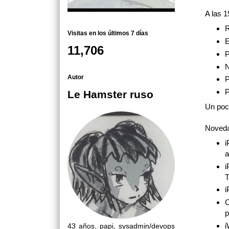
A las 
R
Visitas en los últimos 7 días
E
11,706
P
N
Autor
P
P
Le Hamster ruso
Un poco
Noveda
i
a
i
T
i
C
p
i
43 años, papi, sysadmin/devops