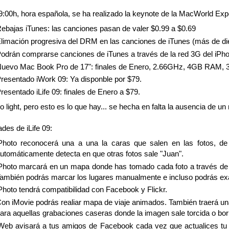
19:00h, hora española, se ha realizado la keynote de la MacWorld Ex
ebajas iTunes: las canciones pasan de valer $0.99 a $0.69
limación progresiva del DRM en las canciones de iTunes (más de diez 
odrán comprarse canciones de iTunes a través de la red 3G del iPhone
uevo Mac Book Pro de 17": finales de Enero, 2.66GHz, 4GB RAM, 3
resentado iWork 09: Ya disponble por $79.
resentado iLife 09: finales de Enero a $79.
 light, pero esto es lo que hay... se hecha en falta la ausencia de u
des de iLife 09:
Photo reconocerá una a una la caras que salen en las fotos, 
utomáticamente detecta en que otras fotos sale "Juan".
Photo marcará en un mapa donde has tomado cada foto a través de
ambién podrás marcar los lugares manualmente e incluso podrás exa
Photo tendrá compatibilidad con Facebook y Flickr.
on iMovie podrás realiar mapa de viaje animados. También traerá una
ara aquellas grabaciones caseras donde la imagen sale torcida o bor
Web avisará a tus amigos de Facebook cada vez que actualices tu s