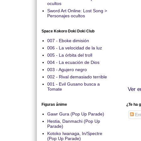
ocultos
Sword Art Online: Lost Song >
Personajes ocultos
Space Kokoro Doki Doki Club
007 - Eboke dimisión
006 - La velocidad de la luz
005 - La órbita del troll
004 - La ecuación de Dios
003 - Agujero negro
002 - Rival demasiado terrible
001 - Evil Gusano busca a
Ver e
Tomate
Figuras ánime
¿Te ha g
Gawr Gura (Pop Up Parade)
Ent
Hestia, Danmachi (Pop Up
Parade)
Kotoko Iwanaga, In/Spectre
(Pop Up Parade)