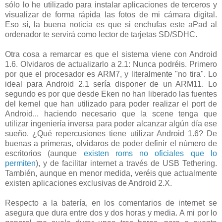
sólo lo he utilizado para instalar aplicaciones de terceros y
visualizar de forma rápida las fotos de mi cámara digital.
Eso sí, la buena noticia es que si enchufas este aPad al
ordenador te servirá como lector de tarjetas SD/SDHC.
Otra cosa a remarcar es que el sistema viene con Android
1.6. Olvidaros de actualizarlo a 2.1: Nunca podréis. Primero
por que el procesador es ARM7, y literalmente "no tira". Lo
ideal para Android 2.1 sería disponer de un ARM11. Lo
segundo es por que desde Eken no han liberado las fuentes
del kernel que han utilizado para poder realizar el port de
Android... haciendo necesario que la scene tenga que
utilizar ingeniería inversa para poder alcanzar algún día ese
sueño. ¿Qué repercusiones tiene utilizar Android 1.6? De
buenas a primeras, olvidaros de poder definir el número de
escritorios (aunque
existen roms no oficiales que lo
permiten
), y de facilitar internet a través de USB Tethering.
También, aunque en menor medida, veréis que actualmente
existen aplicaciones exclusivas de Android 2.X.
Respecto a la batería, en los comentarios de internet se
asegura que dura entre dos y dos horas y media. A mi por lo