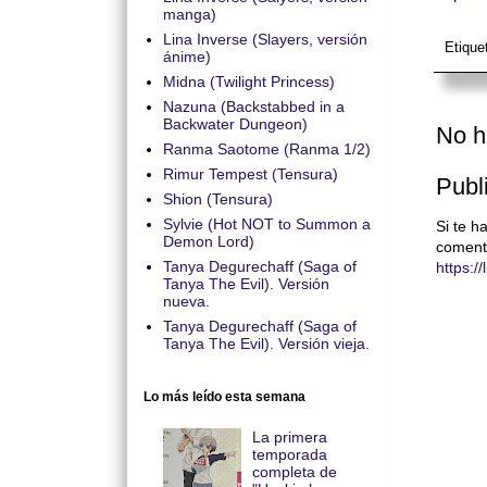
manga)
Lina Inverse (Slayers, versión
Etique
ánime)
Midna (Twilight Princess)
Nazuna (Backstabbed in a
Backwater Dungeon)
No h
Ranma Saotome (Ranma 1/2)
Rimur Tempest (Tensura)
Publ
Shion (Tensura)
Sylvie (Hot NOT to Summon a
Si te h
Demon Lord)
coment
Tanya Degurechaff (Saga of
https:/
Tanya The Evil). Versión
nueva.
Tanya Degurechaff (Saga of
Tanya The Evil). Versión vieja.
Lo más leído esta semana
La primera
temporada
completa de