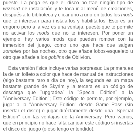
puesto. La pega es que el disco no trae ningún tipo de
wizzard
de instalación y te toca ir al menú de creaciones,
después a tu biblioteca y clicar uno a uno en todos los
mods
que te interesan para instalarlos y habilitarlos. Esto es un
engorro pero a la vez es una ventaja, puesto que te permite
no activar los
mods
que no te interesen. Por poner un
ejemplo, hay varios mods que pueden romper con la
inmersión del juego, como uno que hace que salgan
zombies
por las noches, otro que añade lobos-esqueleto u
otro que añade a los
goblins
de Oblivion.
Esta versión física incluye varias sorpresas: La primera es
la de un folleto a color que hace de manual de instrucciones
(algo bastante raro a día de hoy), la segunda es un mapa
bastante grande de Skyrim y la tercera es un código de
descarga que "upgradea" la "Special Edition" a la
"Anniversary Edition"; Este código te permite, por ejemplo,
jugar a la "Anniversary Edition" desde Game Pass (sin
insertar el disco) o jugar diréctamente desde una "Special
Edition" con las ventajas de la Anniversary. Pero vamos,
que en principio no hace falta canjear este código si insertas
el disco del juego (o eso tengo entendido).