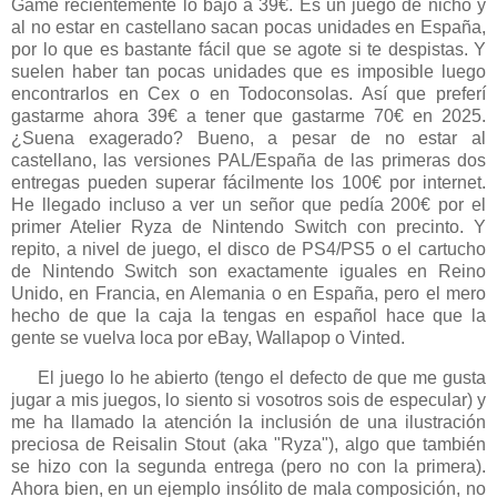
Game recientemente lo bajó a 39€. Es un juego de nicho y
al no estar en castellano sacan pocas unidades en España,
por lo que es bastante fácil que se agote si te despistas. Y
suelen haber tan pocas unidades que es imposible luego
encontrarlos en Cex o en Todoconsolas. Así que preferí
gastarme ahora 39€ a tener que gastarme 70€ en 2025.
¿Suena exagerado? Bueno, a pesar de no estar al
castellano, las versiones PAL/España de las primeras dos
entregas pueden superar fácilmente los 100€ por internet.
He llegado incluso a ver un señor que pedía 200€ por el
primer Atelier Ryza de Nintendo Switch con precinto. Y
repito, a nivel de juego, el disco de PS4/PS5 o el cartucho
de Nintendo Switch son exactamente iguales en Reino
Unido, en Francia, en Alemania o en España, pero el mero
hecho de que la caja la tengas en español hace que la
gente se vuelva loca por eBay, Wallapop o Vinted.
El juego lo he abierto (tengo el defecto de que me gusta
jugar a mis juegos, lo siento si vosotros sois de especular) y
me ha llamado la atención la inclusión de una ilustración
preciosa de Reisalin Stout (aka "Ryza"), algo que también
se hizo con la segunda entrega (pero no con la primera).
Ahora bien, en un ejemplo insólito de mala composición, no