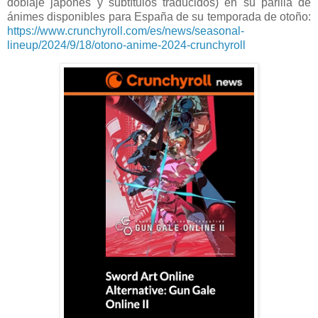
doblaje japonés y subtítulos traducidos) en su parilla de
ánimes disponibles para España de su temporada de otoño:
https://www.crunchyroll.com/es/news/seasonal-
lineup/2024/9/18/otono-anime-2024-crunchyroll