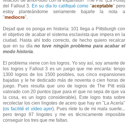
relación de amor-odio con la expansión "The Pitt" (La Fosa)
del Fallout 3.
En su día lo califiqué como "
aceptable
"
pero
estoy planteándome seriamente bajarle la nota a
"
mediocre
".
Dejad que os ponga en historia: 101 llega a Pittsburgh con
el objetivo de acabar el sistema esclavista que impera en la
ciudad. Hasta ahí todo correcto, de hecho quiero recalcar
que en su día
no tuve ningún problema para acabar el
modo historia
.
El problema viene con los logros. Yo soy así, soy amante de
los logros y Fallout 3 es un juego que me encanta: tengo
1300 logros de los 1500 posibles, sus cinco expansiones
bajadas y le he dedicado más de noventa o cien horas de
juego. Pues resulta que uno de logros de The Pitt está
valorado con 20 puntos (que para el que no sepa de que va
la cosa, es un logro considerable). Este logro trata sobre
recolectar los cien lingotes de acero que hay en "La Acería"
(
os facilité el vídeo ayer
). Pues ríete tu de mi mala suerte...
pero tengo 97 lingotes y me es técnicamente imposible
conseguir los tres que me faltan.