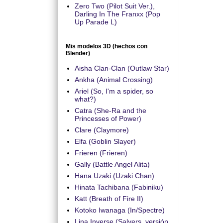
Zero Two (Pilot Suit Ver.),
Darling In The Franxx (Pop
Up Parade L)
Mis modelos 3D (hechos con
Blender)
Aisha Clan-Clan (Outlaw Star)
Ankha (Animal Crossing)
Ariel (So, I'm a spider, so
what?)
Catra (She-Ra and the
Princesses of Power)
Clare (Claymore)
Elfa (Goblin Slayer)
Frieren (Frieren)
Gally (Battle Angel Alita)
Hana Uzaki (Uzaki Chan)
Hinata Tachibana (Fabiniku)
Katt (Breath of Fire II)
Kotoko Iwanaga (In/Spectre)
Lina Inverse (Salyers, versión