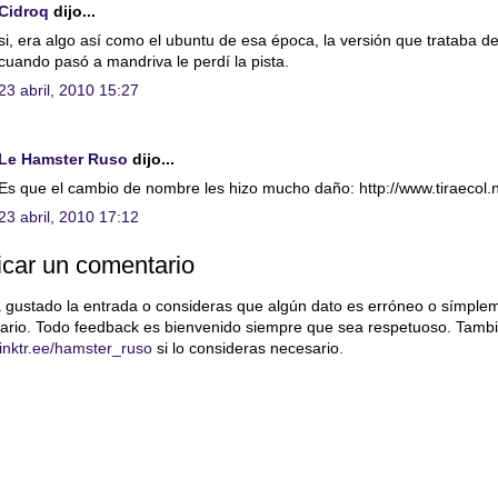
Cidroq
dijo...
si, era algo así como el ubuntu de esa época, la versión que trataba d
cuando pasó a mandriva le perdí la pista.
23 abril, 2010 15:27
Le Hamster Ruso
dijo...
Es que el cambio de nombre les hizo mucho daño: http://www.tiraecol
23 abril, 2010 17:12
icar un comentario
a gustado la entrada o consideras que algún dato es erróneo o símple
ario. Todo feedback es bienvenido siempre que sea respetuoso. Tambi
/linktr.ee/hamster_ruso
si lo consideras necesario.