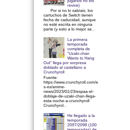
jugarlos no los
revive)
Por si no lo sabíais, los
cartuchos de Switch tienen
fecha de caducidad, aunque
no esté escrita en ninguna
parte (y esto a lo mejor se...
La primera
temporada
completa de
"Uzaki-chan
Wants to Hang
Out" llega por sorpresa
doblado al castellano a
Crunchyroll
Fuente:
https://www.crunchyroll.com/e
s-es/anime-
news/2023/01/23/espaa-el-
doblaje-de-uzaki-chan-llega-
esta-noche-a-crunchyroll
Crunchyrol...
He llegado a la
temporada
2097/2098 (100
temporadas) de