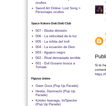
ocultos
Sword Art Online: Lost Song >
Personajes ocultos
Space Kokoro Doki Doki Club
007 - Eboke dimisión
006 - La velocidad de la luz
005 - La órbita del troll
004 - La ecuación de Dios
003 - Agujero negro
Publ
002 - Rival demasiado terrible
001 - Evil Gusano busca a
Si te h
Tomate
coment
https:/
Figuras ánime
Gawr Gura (Pop Up Parade)
Hestia, Danmachi (Pop Up
Parade)
Kotoko Iwanaga, In/Spectre
(Pop Up Parade)