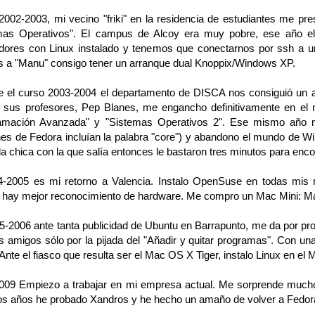
2002-2003, mi vecino "friki" en la residencia de estudiantes me pr
mas Operativos". El campus de Alcoy era muy pobre, ese año el
dores con Linux instalado y tenemos que conectarnos por ssh a un 
s a "Manu" consigo tener un arranque dual Knoppix/Windows XP.
e el curso 2003-2004 el departamento de DISCA nos consiguió un a
 sus profesores, Pep Blanes, me engancho definitivamente en el
amación Avanzada" y "Sistemas Operativos 2". Ese mismo año m
nes de Fedora incluían la palabra "core") y abandono el mundo de W
la chica con la que salía entonces le bastaron tres minutos para enco
4-2005 es mi retorno a Valencia. Instalo OpenSuse en todas mis 
 hay mejor reconocimiento de hardware. Me compro un Mac Mini: Ma
5-2006 ante tanta publicidad de Ubuntu en Barrapunto, me da por pr
 amigos sólo por la pijada del "Añadir y quitar programas". Con una
 Ante el fiasco que resulta ser el Mac OS X Tiger, instalo Linux en el 
009 Empiezo a trabajar en mi empresa actual. Me sorprende mucho c
os años he probado Xandros y he hecho un amaño de volver a Fedora,