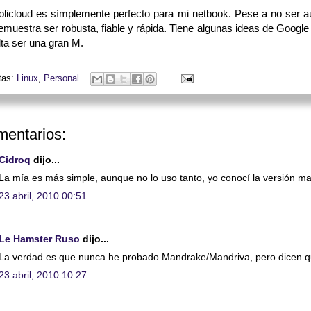
olicloud es símplemente perfecto para mi netbook. Pese a no ser aú
emuestra ser robusta, fiable y rápida. Tiene algunas ideas de Google
ta ser una gran M.
tas:
Linux
,
Personal
mentarios:
Cidroq
dijo...
La mía es más simple, aunque no lo uso tanto, yo conocí la versión m
23 abril, 2010 00:51
Le Hamster Ruso
dijo...
La verdad es que nunca he probado Mandrake/Mandriva, pero dicen que 
23 abril, 2010 10:27