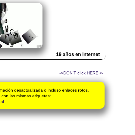
19 años en Internet
->DON'T click HERE <-.
mación desactualizada o incluso enlaces rotos.
 con las mismas etiquetas:
al