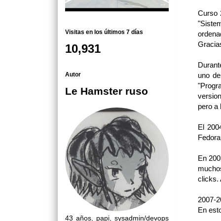
Curso 
"Siste
Visitas en los últimos 7 días
ordena
Gracia
10,931
Durant
Autor
uno de
"Progr
Le Hamster ruso
versio
pero a 
El 200
Fedora
En 200
muchos
clicks.
2007-2
En est
43 años, papi, sysadmin/devops