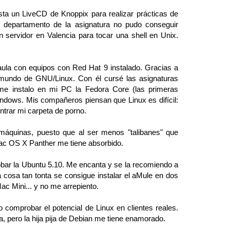
esta un LiveCD de Knoppix para realizar prácticas de
 departamento de la asignatura no pudo conseguir
servidor en Valencia para tocar una shell en Unix.
ula con equipos con Red Hat 9 instalado. Gracias a
 mundo de GNU/Linux. Con él cursé las asignaturas
e instalo en mi PC la Fedora Core (las primeras
indows. Mis compañeros piensan que Linux es difícil:
ntrar mi carpeta de porno.
máquinas, puesto que al ser menos "talibanes" que
c OS X Panther me tiene absorbido.
obar la Ubuntu 5.10. Me encanta y se la recomiendo a
 cosa tan tonta se consigue instalar el aMule en dos
Mac Mini... y no me arrepiento.
omprobar el potencial de Linux en clientes reales.
 pero la hija pija de Debian me tiene enamorado.