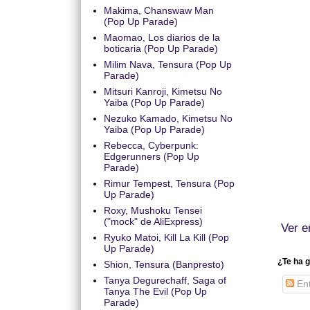
Makima, Chanswaw Man
(Pop Up Parade)
Maomao, Los diarios de la
boticaria (Pop Up Parade)
Milim Nava, Tensura (Pop Up
Parade)
Mitsuri Kanroji, Kimetsu No
Yaiba (Pop Up Parade)
Nezuko Kamado, Kimetsu No
Yaiba (Pop Up Parade)
Rebecca, Cyberpunk:
Edgerunners (Pop Up
Parade)
Rimur Tempest, Tensura (Pop
Up Parade)
Roxy, Mushoku Tensei
("mock" de AliExpress)
Ver e
Ryuko Matoi, Kill La Kill (Pop
Up Parade)
¿Te ha g
Shion, Tensura (Banpresto)
Tanya Degurechaff, Saga of
Ent
Tanya The Evil (Pop Up
Parade)