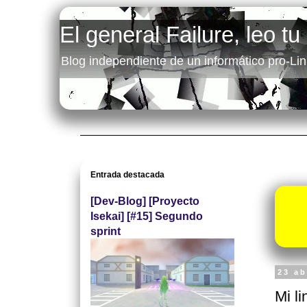
El general Failure, leo tu
Blog independiente de un informático pro-Lin
Entrada destacada
[Dev-Blog] [Proyecto
Isekai] [#15] Segundo
sprint
23 ab
Mi li