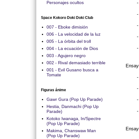
Personajes ocultos
-
-
Space Kokoro Doki Doki Club
-
007 - Eboke dimisión
006 - La velocidad de la luz
-
005 - La órbita del troll
-
004 - La ecuación de Dios
003 - Agujero negro
002 - Rival demasiado terrible
Ensayo 
001 - Evil Gusano busca a
Tomate
-
-
Figuras ánime
Gawr Gura (Pop Up Parade)
-
Hestia, Danmachi (Pop Up
Parade)
Kotoko Iwanaga, In/Spectre
(Pop Up Parade)
Ensayo
Makima, Chanswaw Man
(Pop Up Parade)