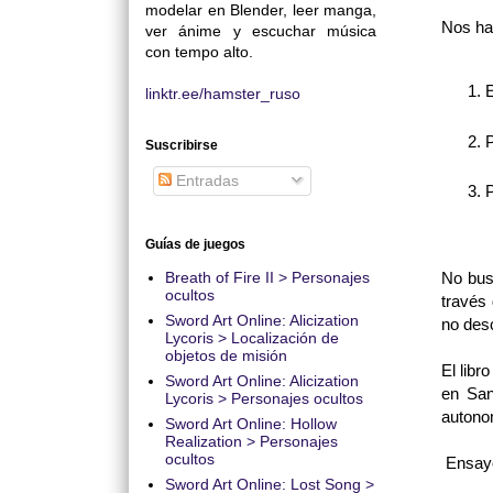
modelar en Blender, leer manga,
Nos ha
ver ánime y escuchar música
con tempo alto.
E
linktr.ee/hamster_ruso
P
Suscribirse
Entradas
P
Guías de juegos
No bus
Breath of Fire II > Personajes
ocultos
través 
Sword Art Online: Alicization
no desc
Lycoris > Localización de
objetos de misión
El libr
Sword Art Online: Alicization
en San
Lycoris > Personajes ocultos
autonom
Sword Art Online: Hollow
Realization > Personajes
ocultos
Ensayo 
Sword Art Online: Lost Song >