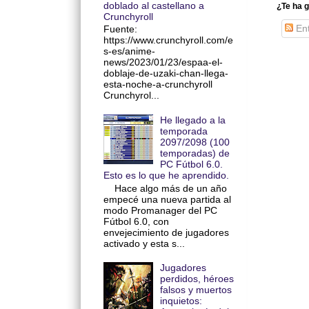
doblado al castellano a
¿Te ha g
Crunchyroll
Ent
Fuente:
https://www.crunchyroll.com/e
s-es/anime-
news/2023/01/23/espaa-el-
doblaje-de-uzaki-chan-llega-
esta-noche-a-crunchyroll
Crunchyrol...
He llegado a la
temporada
2097/2098 (100
temporadas) de
PC Fútbol 6.0.
Esto es lo que he aprendido.
Hace algo más de un año
empecé una nueva partida al
modo Promanager del PC
Fútbol 6.0, con
envejecimiento de jugadores
activado y esta s...
Jugadores
perdidos, héroes
falsos y muertos
inquietos: