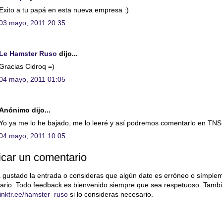
Exito a tu papá en esta nueva empresa :)
03 mayo, 2011 20:35
Le Hamster Ruso
dijo...
Gracias Cidroq =)
04 mayo, 2011 01:05
Anónimo dijo...
Yo ya me lo he bajado, me lo leeré y así podremos comentarlo en TN
04 mayo, 2011 10:05
icar un comentario
a gustado la entrada o consideras que algún dato es erróneo o símple
ario. Todo feedback es bienvenido siempre que sea respetuoso. Tambi
/linktr.ee/hamster_ruso
si lo consideras necesario.