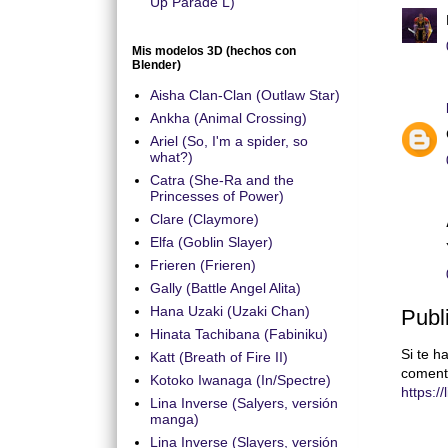
Up Parade L)
Mis modelos 3D (hechos con
Blender)
Aisha Clan-Clan (Outlaw Star)
Ankha (Animal Crossing)
Ariel (So, I'm a spider, so
what?)
Catra (She-Ra and the
Princesses of Power)
Clare (Claymore)
Elfa (Goblin Slayer)
Frieren (Frieren)
Gally (Battle Angel Alita)
Hana Uzaki (Uzaki Chan)
Publ
Hinata Tachibana (Fabiniku)
Si te h
Katt (Breath of Fire II)
coment
Kotoko Iwanaga (In/Spectre)
https:/
Lina Inverse (Salyers, versión
manga)
Lina Inverse (Slayers, versión