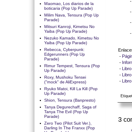
-
Maomao, Los diarios de la
boticaria (Pop Up Parade)
-
Milim Nava, Tensura (Pop Up
Parade)
-
Mitsuri Kanroji, Kimetsu No
Yaiba (Pop Up Parade)
-
Nezuko Kamado, Kimetsu No
Yaiba (Pop Up Parade)
Rebecca, Cyberpunk:
Enlace
Edgerunners (Pop Up
-
Págin
Parade)
-
Info
Rimur Tempest, Tensura (Pop
-
Libr
Up Parade)
-
Libr
Roxy, Mushoku Tensei
-
Libr
("mock" de AliExpress)
Ryuko Matoi, Kill La Kill (Pop
Up Parade)
Etique
Shion, Tensura (Banpresto)
Tanya Degurechaff, Saga of
Tanya The Evil (Pop Up
Parade)
3 co
Zero Two (Pilot Suit Ver.),
Darling In The Franxx (Pop