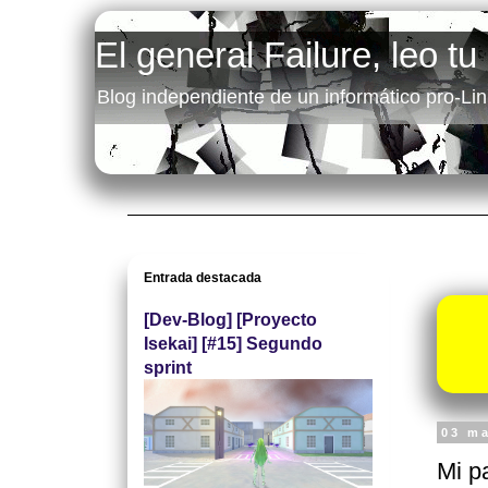
El general Failure, leo tu
Blog independiente de un informático pro-Lin
Entrada destacada
[Dev-Blog] [Proyecto
Isekai] [#15] Segundo
sprint
03 m
Mi p