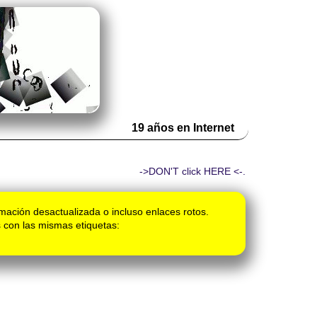
19 años en Internet
->DON'T click HERE <-.
mación desactualizada o incluso enlaces rotos.
 con las mismas etiquetas: