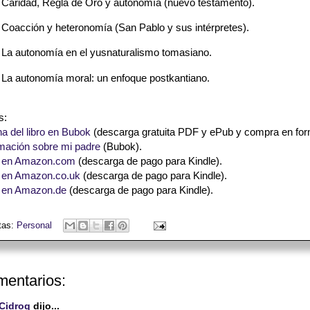
 Caridad, Regla de Oro y autonomía (nuevo testamento).
 Coacción y heteronomía (San Pablo y sus intérpretes).
 La autonomía en el yusnaturalismo tomasiano.
 La autonomía moral: un enfoque postkantiano.
s:
a del libro en Bubok
(descarga gratuita PDF y ePub y compra en form
rmación sobre mi padre
(Bubok).
o en Amazon.com
(descarga de pago para Kindle).
o en Amazon.co.uk
(descarga de pago para Kindle).
o en Amazon.de
(descarga de pago para Kindle).
tas:
Personal
mentarios:
Cidroq
dijo...