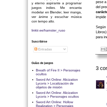
pese a
y eterno aspirante a programar
del pre
juegos indies. Me encanta
caráct
modelar en Blender, leer manga,
ver ánime y escuchar música
impide 
con tempo alto.
Según 
linktr.ee/hamster_ruso
Libros
para in
Suscribirse
Entradas
Guías de juegos
3 co
Breath of Fire II > Personajes
ocultos
Sword Art Online: Alicization
Lycoris > Localización de
objetos de misión
Sword Art Online: Alicization
Lycoris > Personajes ocultos
Sword Art Online: Hollow
Realization > Personajes