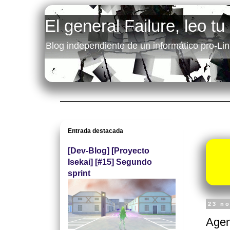
El general Failure, leo tu
Blog independiente de un informático pro-Lin
Entrada destacada
[Dev-Blog] [Proyecto
Isekai] [#15] Segundo
sprint
23 n
Agen