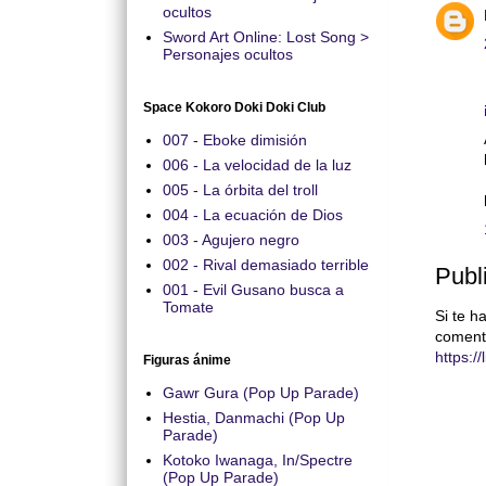
ocultos
Sword Art Online: Lost Song >
Personajes ocultos
Space Kokoro Doki Doki Club
007 - Eboke dimisión
006 - La velocidad de la luz
005 - La órbita del troll
004 - La ecuación de Dios
003 - Agujero negro
002 - Rival demasiado terrible
Publ
001 - Evil Gusano busca a
Tomate
Si te h
coment
https:/
Figuras ánime
Gawr Gura (Pop Up Parade)
Hestia, Danmachi (Pop Up
Parade)
Kotoko Iwanaga, In/Spectre
(Pop Up Parade)