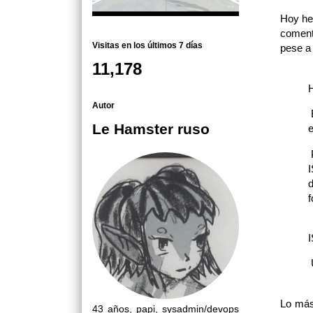
Hoy he 
comenta
Visitas en los últimos 7 días
pese a 
11,178
Autor
E
Le Hamster ruso
e
P
I
d
f
P
Lo más 
43 años, papi, sysadmin/devops