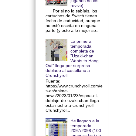
jugarlos no los
revive)
Por si no lo sabíais, los
cartuchos de Switch tienen
fecha de caducidad, aunque
no esté escrita en ninguna
parte (y esto a lo mejor se...
La primera
temporada
completa de
"Uzaki-chan
Wants to Hang
Out" llega por sorpresa
doblado al castellano a
Crunchyroll
Fuente:
https://www.crunchyroll.com/e
s-es/anime-
news/2023/01/23/espaa-el-
doblaje-de-uzaki-chan-llega-
esta-noche-a-crunchyroll
Crunchyrol...
He llegado a la
temporada
2097/2098 (100
temporadas) de