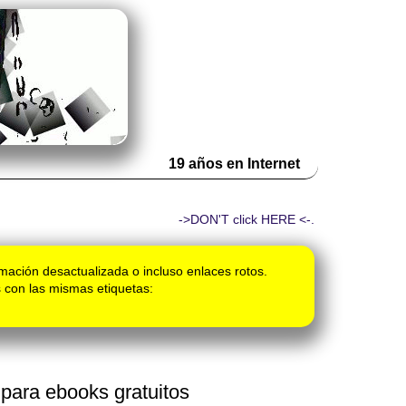
19 años en Internet
->DON'T click HERE <-.
mación desactualizada o incluso enlaces rotos.
 con las mismas etiquetas:
para ebooks gratuitos