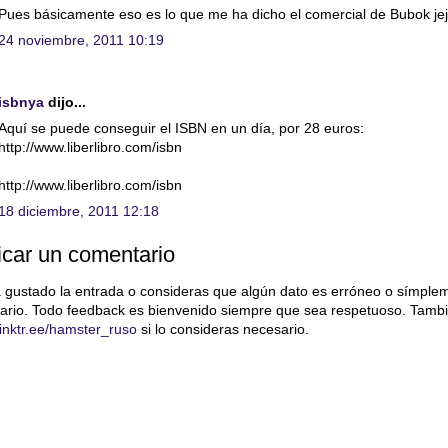
Pues básicamente eso es lo que me ha dicho el comercial de Bubok je
24 noviembre, 2011 10:19
isbnya
dijo...
Aquí se puede conseguir el ISBN en un día, por 28 euros:
http://www.liberlibro.com/isbn
http://www.liberlibro.com/isbn
18 diciembre, 2011 12:18
icar un comentario
a gustado la entrada o consideras que algún dato es erróneo o símple
ario. Todo feedback es bienvenido siempre que sea respetuoso. Tambi
/linktr.ee/hamster_ruso
si lo consideras necesario.