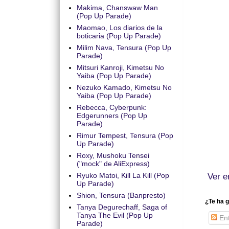
Makima, Chanswaw Man
(Pop Up Parade)
Maomao, Los diarios de la
boticaria (Pop Up Parade)
Milim Nava, Tensura (Pop Up
Parade)
Mitsuri Kanroji, Kimetsu No
Yaiba (Pop Up Parade)
Nezuko Kamado, Kimetsu No
Yaiba (Pop Up Parade)
Rebecca, Cyberpunk:
Edgerunners (Pop Up
Parade)
Rimur Tempest, Tensura (Pop
Up Parade)
Roxy, Mushoku Tensei
("mock" de AliExpress)
Ryuko Matoi, Kill La Kill (Pop
Ver e
Up Parade)
Shion, Tensura (Banpresto)
¿Te ha g
Tanya Degurechaff, Saga of
Tanya The Evil (Pop Up
Ent
Parade)