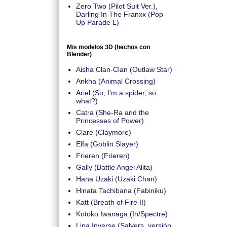
Zero Two (Pilot Suit Ver.),
Darling In The Franxx (Pop
Up Parade L)
Mis modelos 3D (hechos con
Blender)
Aisha Clan-Clan (Outlaw Star)
Ankha (Animal Crossing)
Ariel (So, I'm a spider, so
what?)
Catra (She-Ra and the
Princesses of Power)
Clare (Claymore)
Elfa (Goblin Slayer)
Frieren (Frieren)
Gally (Battle Angel Alita)
Hana Uzaki (Uzaki Chan)
Hinata Tachibana (Fabiniku)
Katt (Breath of Fire II)
Kotoko Iwanaga (In/Spectre)
Lina Inverse (Salyers, versión