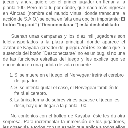
juego y ahora quiere ser el primer jugador en llegar a la
planta 100. Pero mira tu por dónde, que nada más ingresar
en Aincrad (nombre del mundo virtual donde transcurre la
acción de S.A.O.) se echa en falta una opción importante:
El
botón "log-out" ("Desconectarse") está deshabilitado
.
Suenan unas campanas y los diez mil jugadores son
teletransportados a la plaza principal, donde aparece el
avatar de Kayaba (creador del juego). Ahí les explica que la
ausencia del botón "Desconectarse" no es un bug, si no una
de las funciones estrellas del juego y les explica que se
encuentran en una partida de vida o muerte:
Si se muere en el juego, el Nervegear freirá el cerebro
del jugador.
Si se intenta quitar el caso, el Nervegear también le
freirá el cerebro.
La única forma de sobrevivir es pasarse el juego, es
decir, hay que llegar a la planta 100.
No contentos con el trolleo de Kayaba, éste les da otra
sorpresa. Para incrementar la inmersión de los jugadores,
les obsequia a todos con un espejo que aplica a todos ellos