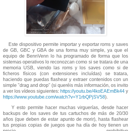
Este dispositivo permite importar y exportar roms y saves
de GB, GBC y GBA de una forma muy simple, ya que el
equipo de BennVenn lo ha programado de forma que los
sistemas operativos lo reconozcan como si se tratara de una
memoria USB, viendo las roms y los saves como si de
ficheros físicos (con extensiones incluídas) se tratara,
haciendo que puedas flashear y extraer contenidos con un
simple "drag and drop" (si queréis más información, os invito
a ver los vídeos siguientes:
https://youtu.be/4koEAEmBk44
y
https://www.youtube.com/watch?v=Y1rbQPjSV58
).
Y esto permite hacer muchas virguerías, desde hacer
backups de los saves de tus cartuchos de más de 20/30
años (que deben de estar apunto de morir), hasta flashear
tus propias copias de juegos que ha día de hoy tienen un
precio prohibitivo