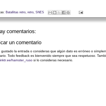
tas:
Batallitas retro
,
retro
,
SNES
ay comentarios:
icar un comentario
a gustado la entrada o consideras que algún dato es erróneo o símple
ario. Todo feedback es bienvenido siempre que sea respetuoso. Tambi
/linktr.ee/hamster_ruso
si lo consideras necesario.