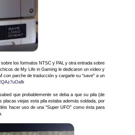
s sobre los formatos NTSC y PAL y otra entrada sobre
 chicos de My Life in Gaming le dedicaron un vídeo y
M con parche de traducción y cargarle su “save” a un
kRQAz7uOafk
abed que probablemente se deba a que su pila (de
as placas viejas esta pila estaba además soldada, por
podéis hacer uso de una “Super UFO” como ésta para
a.