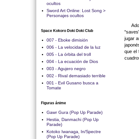
ocultos
Sword Art Online: Lost Song >
Personajes ocultos
Adoro 
Space Kokoro Doki Doki Club
“saves
jugar 
007 - Eboke dimisión
japonés
006 - La velocidad de la luz
que el
005 - La órbita del troll
cuadro
004 - La ecuación de Dios
003 - Agujero negro
002 - Rival demasiado terrible
001 - Evil Gusano busca a
Tomate
Figuras ánime
Gawr Gura (Pop Up Parade)
Hestia, Danmachi (Pop Up
Parade)
Kotoko Iwanaga, In/Spectre
(Pop Up Parade)