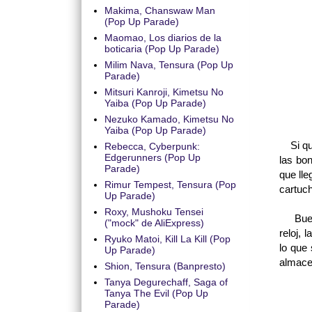
Makima, Chanswaw Man
(Pop Up Parade)
Maomao, Los diarios de la
boticaria (Pop Up Parade)
Milim Nava, Tensura (Pop Up
Parade)
Mitsuri Kanroji, Kimetsu No
Yaiba (Pop Up Parade)
Nezuko Kamado, Kimetsu No
Yaiba (Pop Up Parade)
Si que
Rebecca, Cyberpunk:
Edgerunners (Pop Up
las bon
Parade)
que ll
Rimur Tempest, Tensura (Pop
cartuch
Up Parade)
Roxy, Mushoku Tensei
Bueno,
("mock" de AliExpress)
reloj, 
Ryuko Matoi, Kill La Kill (Pop
lo que
Up Parade)
almacen
Shion, Tensura (Banpresto)
Tanya Degurechaff, Saga of
Tanya The Evil (Pop Up
Parade)