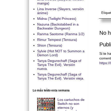
manga)
Lina Inverse (Slayers, versión
ánime)
Etique
Midna (Twilight Princess)
Nazuna (Backstabbed in a
Backwater Dungeon)
No h
Ranma Saotome (Ranma 1/2)
Rimur Tempest (Tensura)
Publ
Shion (Tensura)
Sylvie (Hot NOT to Summon a
Si te h
Demon Lord)
coment
Tanya Degurechaff (Saga of
https:/
Tanya The Evil). Versión
nueva.
Tanya Degurechaff (Saga of
Tanya The Evil). Versión vieja.
Lo más leído esta semana
Los cartuchos de
Switch no son
eternos (y