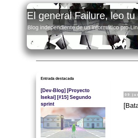
El general Failure, leo tu
Blog independiente de un informático pro-Lin
Entrada destacada
[Dev-Blog] [Proyecto
09 ju
Isekai] [#15] Segundo
sprint
[Bata