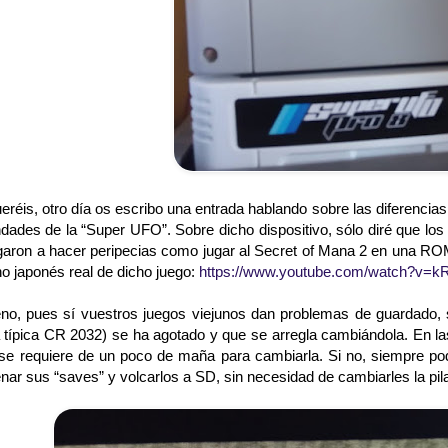
réis, otro día os escribo una entrada hablando sobre las diferencia
dades de la “Super UFO”. Sobre dicho dispositivo, sólo diré que los
egaron a hacer peripecias como jugar al Secret of Mana 2 en una RO
o japonés real de dicho juego:
https://www.youtube.com/watch?v=
 pues sí vuestros juegos viejunos dan problemas de guardado, s
la típica CR 2032) se ha agotado y que se arregla cambiándola. En l
 se requiere de un poco de maña para cambiarla. Si no, siempre 
ar sus “saves” y volcarlos a SD, sin necesidad de cambiarles la pil