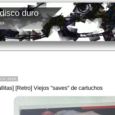
 disco duro
ux.
nio 2020
llitas] [Retro] Viejos "saves" de cartuchos