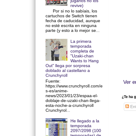
jugarlos no los
revive)
Por si no lo sabíais, los
cartuchos de Switch tienen
fecha de caducidad, aunque
no esté escrita en ninguna
parte (y esto a lo mejor se...
La primera
temporada
completa de
"Uzaki-chan
Wants to Hang
Out" llega por sorpresa
doblado al castellano a
Crunchyroll
Fuente:
Ver e
https://www.crunchyroll.com/e
s-es/anime-
news/2023/01/23/espaa-el-
¿Te ha g
doblaje-de-uzaki-chan-llega-
esta-noche-a-crunchyroll
Ent
Crunchyrol...
He llegado a la
temporada
2097/2098 (100
temporadas) de