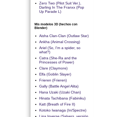
Zero Two (Pilot Suit Ver.),
Darling In The Franxx (Pop
Up Parade L)
Mis modelos 3D (hechos con
Blender)
Aisha Clan-Clan (Outlaw Star)
Ankha (Animal Crossing)
Ariel (So, I'm a spider, so
what?)
Catra (She-Ra and the
Princesses of Power)
Clare (Claymore)
Elfa (Goblin Slayer)
Frieren (Frieren)
Gally (Battle Angel Alita)
Hana Uzaki (Uzaki Chan)
Hinata Tachibana (Fabiniku)
Katt (Breath of Fire II)
Kotoko Iwanaga (In/Spectre)
Lina Inverse (Salyers, versión