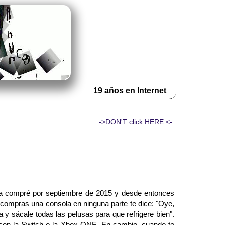
19 años en Internet
->DON'T click HERE <-.
a compré por septiembre de 2015 y desde entonces
 compras una consola en ninguna parte te dice: "Oye,
y sácale todas las pelusas para que refrigere bien".
 con la Switch o la Xbox ONE. En cambio, cuando te