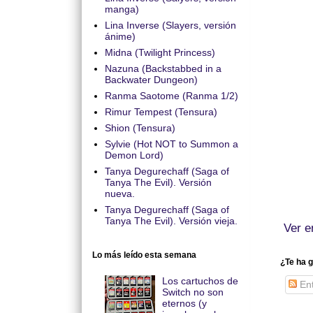
manga)
Lina Inverse (Slayers, versión
ánime)
Midna (Twilight Princess)
Nazuna (Backstabbed in a
Backwater Dungeon)
Ranma Saotome (Ranma 1/2)
Rimur Tempest (Tensura)
Shion (Tensura)
Sylvie (Hot NOT to Summon a
Demon Lord)
Tanya Degurechaff (Saga of
Tanya The Evil). Versión
nueva.
Tanya Degurechaff (Saga of
Tanya The Evil). Versión vieja.
Ver e
Lo más leído esta semana
¿Te ha g
Los cartuchos de
Ent
Switch no son
eternos (y