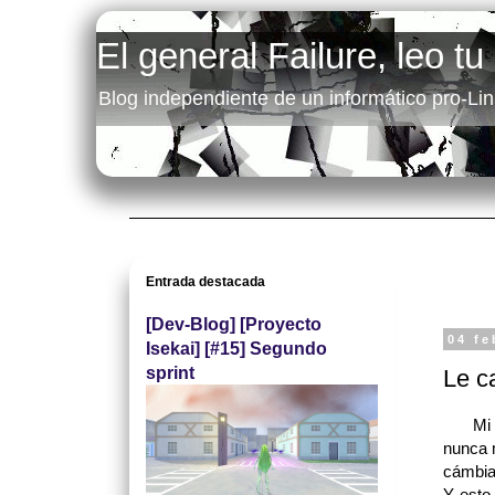
El general Failure, leo tu
Blog independiente de un informático pro-Lin
Entrada destacada
[Dev-Blog] [Proyecto
04 fe
Isekai] [#15] Segundo
sprint
Le c
Mi PS4
nunca m
cámbial
Y esto