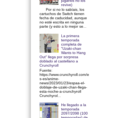
jugarlos no los
revive)
Por si no lo sabíais, los
cartuchos de Switch tienen
fecha de caducidad, aunque
no esté escrita en ninguna
parte (y esto a lo mejor se...
La primera
temporada
completa de
"Uzaki-chan
Wants to Hang
Out" llega por sorpresa
doblado al castellano a
Crunchyroll
Fuente:
https://www.crunchyroll.com/e
s-es/anime-
news/2023/01/23/espaa-el-
doblaje-de-uzaki-chan-llega-
esta-noche-a-crunchyroll
Crunchyrol...
He llegado a la
temporada
2097/2098 (100
temporadas) de