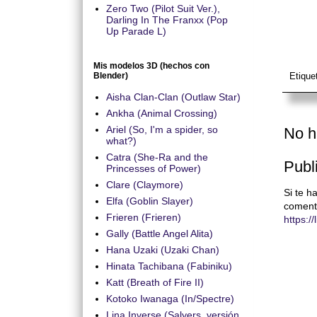
Zero Two (Pilot Suit Ver.),
Darling In The Franxx (Pop
Up Parade L)
Mis modelos 3D (hechos con
Blender)
Etique
Aisha Clan-Clan (Outlaw Star)
Ankha (Animal Crossing)
Ariel (So, I'm a spider, so
No h
what?)
Catra (She-Ra and the
Publ
Princesses of Power)
Clare (Claymore)
Si te h
Elfa (Goblin Slayer)
coment
Frieren (Frieren)
https:/
Gally (Battle Angel Alita)
Hana Uzaki (Uzaki Chan)
Hinata Tachibana (Fabiniku)
Katt (Breath of Fire II)
Kotoko Iwanaga (In/Spectre)
Lina Inverse (Salyers, versión