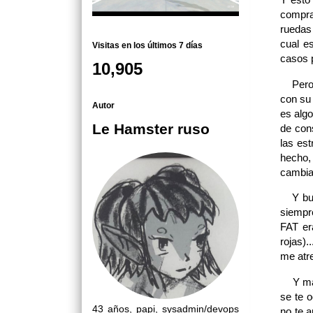
compra
ruedas
cual e
Visitas en los últimos 7 días
casos p
10,905
Pero t
con su 
Autor
es algo
Le Hamster ruso
de con
las est
hecho,
cambiar
Y buen
siempr
FAT er
rojas)
me atre
Y madr
se te 
43 años, papi, sysadmin/devops
no te 