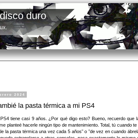
 disco duro
ux.
brero 2024
ambié la pasta térmica a mi PS4
 tiene casi 9 años. ¿Por qué digo esto? Bueno, recuerdo que l
e planteé hacerle ningún tipo de mantenimiento. Total, tú cuando te
e la pasta térmica una vez cada 5 años" o "de vez en cuando ábrela 
 puede extrapolarse a otras consolas, pasa exactamente lo mismo