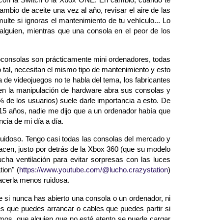
bio de aceite una vez al año, revisar el aire de las
te si ignoras el mantenimiento de tu vehículo... Lo
lguien, mientras que una consola en el peor de los
consolas son prácticamente mini ordenadores, todas
o tal, necesitan el mismo tipo de mantenimiento y esto
 de videojuegos no te habla del tema, los fabricantes
en la manipulación de hardware abra sus consolas y
% de los usuarios) suele darle importancia a esto. De
 15 años, nadie me dijo que a un ordenador había que
cia de mi día a día.
doso. Tengo casi todas las consolas del mercado y
cen, justo por detrás de la Xbox 360 (que su modelo
ha ventilación para evitar sorpresas con las luces
ion" (
https://www.youtube.com/@lucho.crazystation
)
hacerla menos ruidosa.
si nunca has abierto una consola o un ordenador, ni
es que puedes arrancar o cables que puedes partir si
amos, que alguien que no esté atento se puede cargar