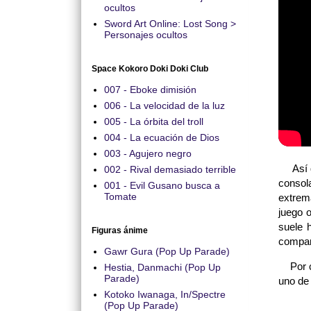
ocultos
Sword Art Online: Lost Song >
Personajes ocultos
Space Kokoro Doki Doki Club
007 - Eboke dimisión
006 - La velocidad de la luz
005 - La órbita del troll
004 - La ecuación de Dios
003 - Agujero negro
Así qu
002 - Rival demasiado terrible
consol
001 - Evil Gusano busca a
Tomate
extrem
juego o
suele 
Figuras ánime
compar
Gawr Gura (Pop Up Parade)
Por cie
Hestia, Danmachi (Pop Up
Parade)
uno de 
Kotoko Iwanaga, In/Spectre
(Pop Up Parade)