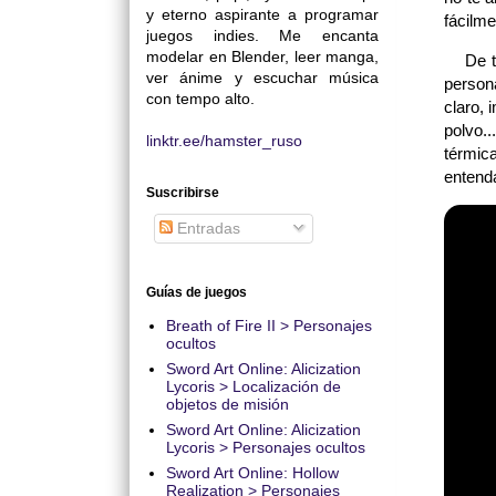
y eterno aspirante a programar
fácilme
juegos indies. Me encanta
modelar en Blender, leer manga,
De tod
ver ánime y escuchar música
person
con tempo alto.
claro,
polvo.
linktr.ee/hamster_ruso
térmic
entend
Suscribirse
Entradas
Guías de juegos
Breath of Fire II > Personajes
ocultos
Sword Art Online: Alicization
Lycoris > Localización de
objetos de misión
Sword Art Online: Alicization
Lycoris > Personajes ocultos
Sword Art Online: Hollow
Realization > Personajes