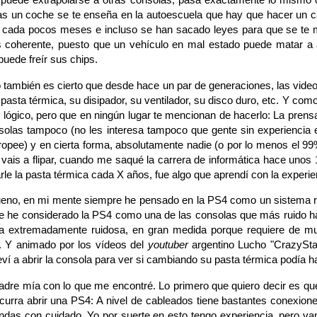
s un coche se te enseña en la autoescuela que hay que hacer un cam
 cada pocos meses e incluso se han sacado leyes para que se te mul
s coherente, puesto que un vehículo en mal estado puede matar a a
uede freír sus chips.
ambién es cierto que desde hace un par de generaciones, las video
pasta térmica, su disipador, su ventilador, su disco duro, etc. Y com
 lógico, pero que en ningún lugar te mencionan de hacerlo: La prensa
solas tampoco (no les interesa tampoco que gente sin experiencia 
ropee) y en cierta forma, absolutamente nadie (o por lo menos el 99
 vais a flipar, cuando me saqué la carrera de informática hace unos
le la pasta térmica cada X años, fue algo que aprendí con la experien
o, en mi mente siempre he pensado en la PS4 como un sistema rui
e he considerado la PS4 como una de las consolas que más ruido ha
a extremadamente ruidosa, en gran medida porque requiere de muc
... Y animado por los vídeos del
youtuber
argentino Lucho "CrazyStat
ví a abrir la consola para ver si cambiando su pasta térmica podía 
e mía con lo que me encontré. Lo primero que quiero decir es que 
ocurra abrir una PS4: A nivel de cableados tiene bastantes conexion
andas con cuidado. Yo por suerte en esto tengo experiencia, pero v