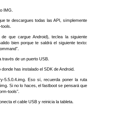
ivo IMG.
que te descargues todas las API, símplemente
-tools.
 de que cargue Android), teclea la siguiente
ido bien porque te saldrá el siguiente texto:
' command".
r a través de un puerto USB.
orio donde has instalado el SDK de Android.
y-5.5.0.4.img. Eso sí, recuerda poner la ruta
img. Si no lo haces, el fastboot se pensará que
orm-tools".
necta el cable USB y reinicia la tableta.