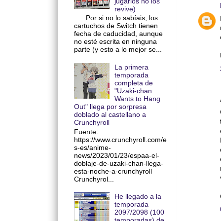
jugarlos no los
revive)
Por si no lo sabíais, los
cartuchos de Switch tienen
fecha de caducidad, aunque
no esté escrita en ninguna
parte (y esto a lo mejor se...
La primera
temporada
completa de
"Uzaki-chan
Wants to Hang
Out" llega por sorpresa
doblado al castellano a
Crunchyroll
Fuente:
https://www.crunchyroll.com/e
s-es/anime-
news/2023/01/23/espaa-el-
doblaje-de-uzaki-chan-llega-
esta-noche-a-crunchyroll
Crunchyrol...
He llegado a la
temporada
2097/2098 (100
temporadas) de