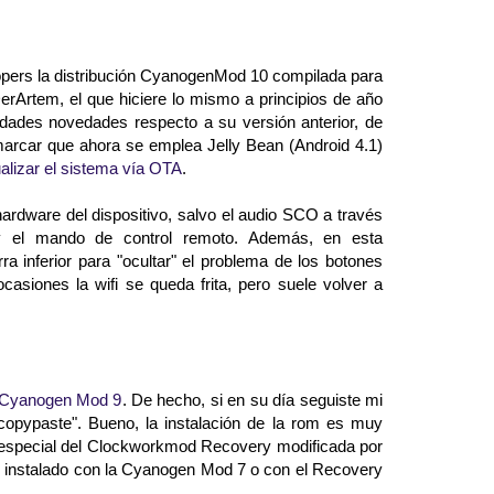
opers la distribución CyanogenMod 10 compilada para
DerArtem, el que hiciere lo mismo a principios de año
dades novedades respecto a su versión anterior, de
marcar que ahora se emplea Jelly Bean (Android 4.1)
ualizar el sistema vía OTA
.
ardware del dispositivo, salvo el audio SCO a través
l y el mando de control remoto. Además, en esta
a inferior para "ocultar" el problema de los botones
casiones la wifi se queda frita, pero suele volver a
la Cyanogen Mod 9
. De hecho, si en su día seguiste mi
"copypaste". Bueno, la instalación de la rom es muy
sión especial del Clockworkmod Recovery modificada por
 instalado con la Cyanogen Mod 7 o con el Recovery