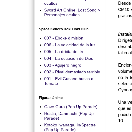
Desde 
ocultos
CM10-A3
Sword Art Online: Lost Song >
Personajes ocultos
gracias
Space Kokoro Doki Doki Club
Insta
007 - Eboke dimisión
Diríge
006 - La velocidad de la luz
descabe
005 - La órbita del troll
tal cua
004 - La ecuación de Dios
Encien
003 - Agujero negro
volumen
002 - Rival demasiado terrible
no la 
001 - Evil Gusano busca a
selecc
Tomate
Cyano
Figuras ánime
Una vez
Gawr Gura (Pop Up Parade)
que es
Hestia, Danmachi (Pop Up
podido
Parade)
10.
Kotoko Iwanaga, In/Spectre
(Pop Up Parade)