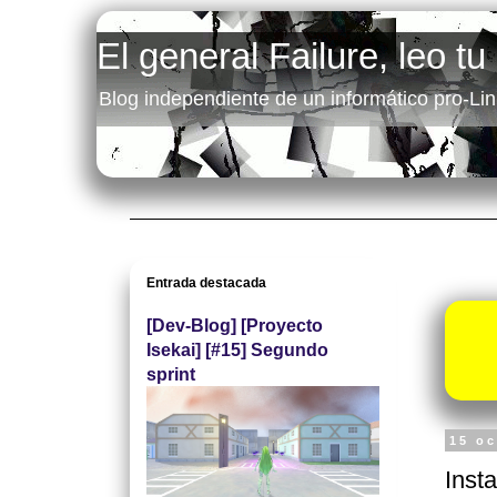
El general Failure, leo tu
Blog independiente de un informático pro-Lin
Entrada destacada
[Dev-Blog] [Proyecto
Isekai] [#15] Segundo
sprint
15 o
Inst