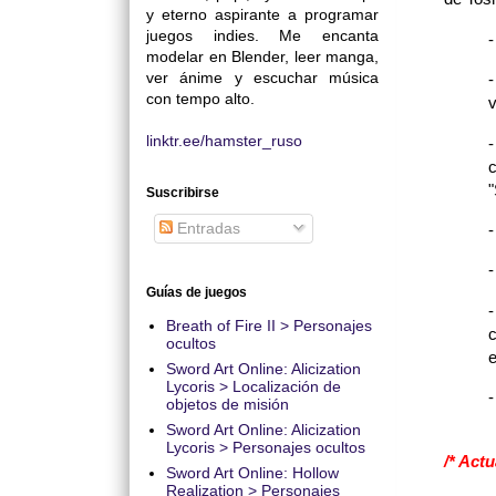
y eterno aspirante a programar
juegos indies. Me encanta
modelar en Blender, leer manga,
ver ánime y escuchar música
con tempo alto.
v
linktr.ee/hamster_ruso
-
c
"
Suscribirse
Entradas
-
-
Guías de juegos
-
Breath of Fire II > Personajes
c
ocultos
e
Sword Art Online: Alicization
Lycoris > Localización de
-
objetos de misión
Sword Art Online: Alicization
Lycoris > Personajes ocultos
/* Actu
Sword Art Online: Hollow
Realization > Personajes