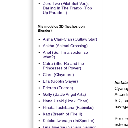
Zero Two (Pilot Suit Ver.),
Darling In The Franxx (Pop
Up Parade L)
Mis modelos 3D (hechos con
Blender)
Aisha Clan-Clan (Outlaw Star)
Ankha (Animal Crossing)
Ariel (So, I'm a spider, so
what?)
Catra (She-Ra and the
Princesses of Power)
Clare (Claymore)
Elfa (Goblin Slayer)
Instal
Frieren (Frieren)
Cyanog
Acced
Gally (Battle Angel Alita)
SD, re
Hana Uzaki (Uzaki Chan)
navega 
Hinata Tachibana (Fabiniku)
Katt (Breath of Fire II)
Por cie
Kotoko Iwanaga (In/Spectre)
este n
Lina Inverse (Salyers, versión