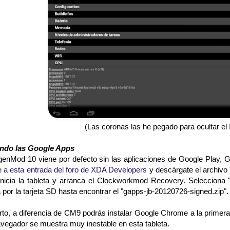
(Las coronas las he pegado para ocultar el I
ando las Google Apps
enMod 10 viene por defecto sin las aplicaciones de Google Play, GM
e
a esta entrada del foro de XDA Developers
y descárgate el archivo 
inicia la tableta y arranca el Clockworkmod Recovery. Selecciona 
por la tarjeta SD hasta encontrar el "gapps-jb-20120726-signed.zip".
rto, a diferencia de CM9 podrás instalar Google Chrome a la primera,
avegador se muestra muy inestable en esta tableta.