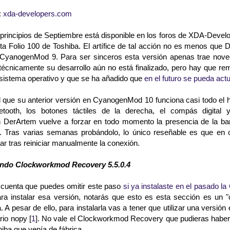
:
xda-developers.com
principios de Septiembre está disponible en los foros de XDA-Devel
eta Folio 100 de Toshiba. El artífice de tal acción no es menos que 
 CyanogenMod 9. Para ser sinceros esta versión apenas trae nove
técnicamente su desarrollo aún no está finalizado, pero hay que re
istema operativo y que se ha añadido que
en el futuro se pueda act
l que su anterior versión en CyanogenMod 10 funciona casi todo el h
etooth, los botones táctiles de la derecha, el compás digita
n DerArtem vuelve a forzar en todo momento la presencia de la barr
es. Tras varias semanas probándolo, lo único reseñable es que en o
ar tras reiniciar manualmente la conexión.
ando Clockworkmod Recovery 5.5.0.4
 cuenta que puedes omitir este paso
si ya instalaste en el pasado 
ara instalar esa versión, notarás que esto es esta sección es un 
a. A pesar de ello, para instalarla vas a tener que utilizar una ver
rio nopy [
1
]. No vale el Clockworkmod Recovery que pudieras haber
iba que venía de fábrica.