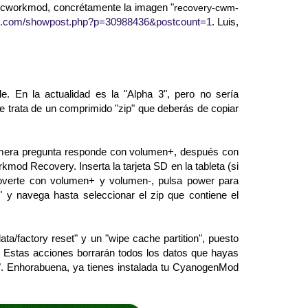
Clocworkmod, concrétamente la imagen "
recovery-cwm-
ers.com/showpost.php?p=30988436&postcount=1
. Luis,
e. En la actualidad es la "Alpha 3", pero no sería
e trata de un comprimido "zip" que deberás de copiar
primera pregunta responde con volumen+, después con
mod Recovery. Inserta la tarjeta SD en la tableta (si
 moverte con volumen+ y volumen-, pulsa power para
 y navega hasta seleccionar el zip que contiene el
ta/factory reset" y un "wipe cache partition", puesto
o. Estas acciones borrarán todos los datos que hayas
w". Enhorabuena, ya tienes instalada tu CyanogenMod