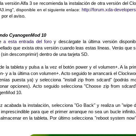
la versión Alfa 3 se recomienda la instalación de otra versión del 
http://forum.xda-develop
.img", disponible en el siguiente enlace:
 por el aviso.
lando CyanogenMod 10
te
a esta entrada del foro
y descárgate la última versión disponibl
llado que exista otra versión cuando leas estas líneas. Verás que s
l (sin descomprimir) dentro de una tarjeta SD.
de la tableta y pulsa a la vez el botón power y el volumen+. A la 
- y a la última con volumen+. Acto seguido te arrancará el Clockwork
tenías puesta ya) y selecciona "install zip from sdcard" (podrás
ionar opciones). Acto seguido selecciona "Choose zip from sdcard"
genMod 10.
 acabada la instalación, selecciona "Go Back" y realiza un "wipe da
 imprescindible para que el primer arranque no sea un bucle infinit
 almacenar en la tableta. Por último selecciona "reboot system no