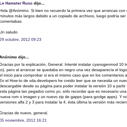
Le Hamster Ruso
dijo...
Hola @Anónimo. Si bien no recuerdo la primera vez que arrancas con e
minutos más largos debido a un copiado de archivos, luego podría ser 
comentabas.
Un saludo
29 octubre, 2012 09:23
Anónimo dijo...
Gracias por la explicación, General. Intenté instalar cyanogenmod 10 t
to), pero al arrancar se quedaba en negro una vez desaparecía el logo
el inicio para comprobar si era el mismo caso que en los comentarios a
En el How-to de xda-developers he creido leer que se necesita un nuev
descargable desde su página para poder instalar la versión 10 a partir 
esta página tan pegados como yo, sólo recordar que es necesario un
nueva rom o imagen y un nuevo zip de gapps (para goolge apps). Y no 
versiones alfa 2 y 3 para instalar la 4, ésta última la versión más recien
Gracias de nuevo, general.
05 noviembre, 2012 16:21