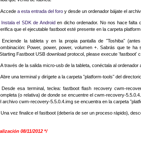
- Accede
a esta entrada del foro
y desde un ordenador bájate el arch
-
Instala el SDK de Android
en dicho ordenador. No nos hace falta 
erifica que el ejecutable fastboot esté presente en la carpeta platform
 Enciende la tableta y en la propia pantalla de "Toshiba" (antes
ombinación: Power, power, power, volumen +. Sabrás que te ha sal
Starting Fastboot USB download protocol, please execute 'fastboot
 A través de la salida micro-usb de la tableta, conéctala al ordenado
 Abre una terminal y dirígete a la carpeta "platform-tools" del direct
 Desde esa terminal, teclea: fastboot flash recovery cwm-recover
ompleta (o relativa) de donde se encuentre el cwm-recovery-5.5.0.4.
l archivo cwm-recovery-5.5.0.4.img se encuentra en la carpeta "platf
 Una vez finalice el fastboot (debería de ser un proceso rápido), desco
alización 08/11/2012 */