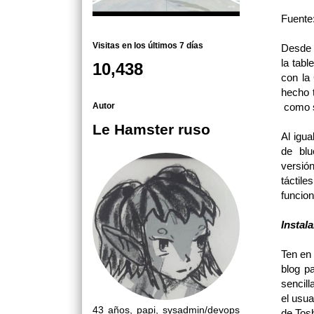
Fuente
Visitas en los últimos 7 días
Desde 
la tabl
10,438
con la
hecho 
Autor
como s
Le Hamster ruso
Al igua
de blu
versió
táctil
funcion
Instal
Ten en
blog p
sencill
el usua
43 años, papi, sysadmin/devops
de Tosh