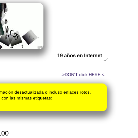
19 años en Internet
->DON'T click HERE <-.
mación desactualizada o incluso enlaces rotos.
 con las mismas etiquetas:
100