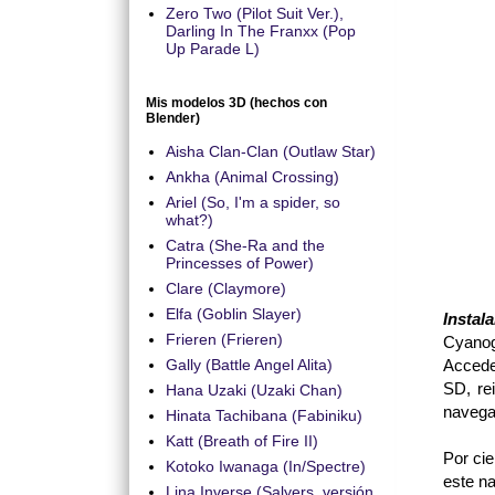
Zero Two (Pilot Suit Ver.),
Darling In The Franxx (Pop
Up Parade L)
Mis modelos 3D (hechos con
Blender)
Aisha Clan-Clan (Outlaw Star)
Ankha (Animal Crossing)
Ariel (So, I'm a spider, so
what?)
Catra (She-Ra and the
Princesses of Power)
Clare (Claymore)
Elfa (Goblin Slayer)
Instal
Frieren (Frieren)
Cyanog
Acced
Gally (Battle Angel Alita)
SD, re
Hana Uzaki (Uzaki Chan)
navega 
Hinata Tachibana (Fabiniku)
Katt (Breath of Fire II)
Por cie
Kotoko Iwanaga (In/Spectre)
este n
Lina Inverse (Salyers, versión