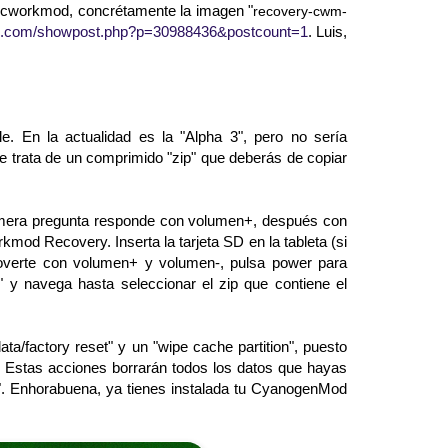
Clocworkmod, concrétamente la imagen "
recovery-cwm-
ers.com/showpost.php?p=30988436&postcount=1
. Luis,
e. En la actualidad es la "Alpha 3", pero no sería
e trata de un comprimido "zip" que deberás de copiar
primera pregunta responde con volumen+, después con
mod Recovery. Inserta la tarjeta SD en la tableta (si
 moverte con volumen+ y volumen-, pulsa power para
 y navega hasta seleccionar el zip que contiene el
ta/factory reset" y un "wipe cache partition", puesto
o. Estas acciones borrarán todos los datos que hayas
w". Enhorabuena, ya tienes instalada tu CyanogenMod