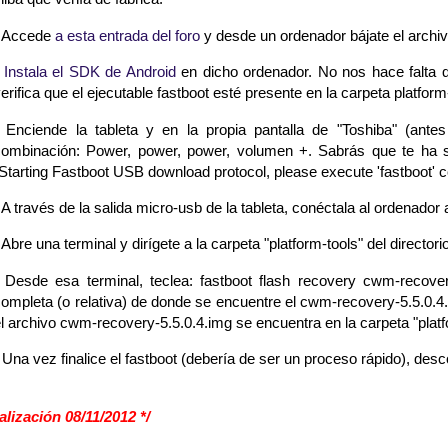
- Accede
a esta entrada del foro
y desde un ordenador bájate el arch
-
Instala el SDK de Android
en dicho ordenador. No nos hace falta 
erifica que el ejecutable fastboot esté presente en la carpeta platform
 Enciende la tableta y en la propia pantalla de "Toshiba" (antes
ombinación: Power, power, power, volumen +. Sabrás que te ha sal
Starting Fastboot USB download protocol, please execute 'fastboot
 A través de la salida micro-usb de la tableta, conéctala al ordenado
 Abre una terminal y dirígete a la carpeta "platform-tools" del direct
 Desde esa terminal, teclea: fastboot flash recovery cwm-recover
ompleta (o relativa) de donde se encuentre el cwm-recovery-5.5.0.4.
l archivo cwm-recovery-5.5.0.4.img se encuentra en la carpeta "platf
 Una vez finalice el fastboot (debería de ser un proceso rápido), desco
alización 08/11/2012 */