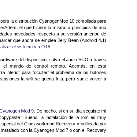
opers la distribución CyanogenMod 10 compilada para
DerArtem, el que hiciere lo mismo a principios de año
dades novedades respecto a su versión anterior, de
marcar que ahora se emplea Jelly Bean (Android 4.1)
ualizar el sistema vía OTA
.
ardware del dispositivo, salvo el audio SCO a través
l y el mando de control remoto. Además, en esta
a inferior para "ocultar" el problema de los botones
casiones la wifi se queda frita, pero suele volver a
la Cyanogen Mod 9
. De hecho, si en su día seguiste mi
"copypaste". Bueno, la instalación de la rom es muy
sión especial del Clockworkmod Recovery modificada por
 instalado con la Cyanogen Mod 7 o con el Recovery