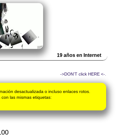
19 años en Internet
->DON'T click HERE <-.
mación desactualizada o incluso enlaces rotos.
 con las mismas etiquetas:
100