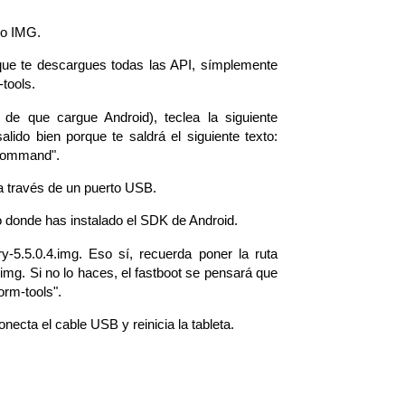
ivo IMG.
que te descargues todas las API, símplemente
-tools.
 de que cargue Android), teclea la siguiente
ido bien porque te saldrá el siguiente texto:
' command".
r a través de un puerto USB.
orio donde has instalado el SDK de Android.
y-5.5.0.4.img. Eso sí, recuerda poner la ruta
img. Si no lo haces, el fastboot se pensará que
orm-tools".
necta el cable USB y reinicia la tableta.