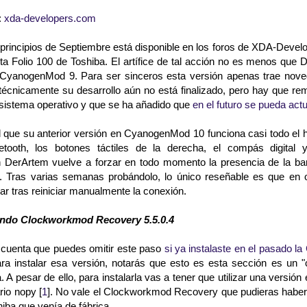
:
xda-developers.com
principios de Septiembre está disponible en los foros de XDA-Devel
eta Folio 100 de Toshiba. El artífice de tal acción no es menos que 
 CyanogenMod 9. Para ser sinceros esta versión apenas trae nove
técnicamente su desarrollo aún no está finalizado, pero hay que re
istema operativo y que se ha añadido que
en el futuro se pueda act
l que su anterior versión en CyanogenMod 10 funciona casi todo el h
etooth, los botones táctiles de la derecha, el compás digita
n DerArtem vuelve a forzar en todo momento la presencia de la barr
es. Tras varias semanas probándolo, lo único reseñable es que en o
ar tras reiniciar manualmente la conexión.
ando Clockworkmod Recovery 5.5.0.4
 cuenta que puedes omitir este paso
si ya instalaste en el pasado 
ara instalar esa versión, notarás que esto es esta sección es un 
a. A pesar de ello, para instalarla vas a tener que utilizar una ver
rio nopy [
1
]. No vale el Clockworkmod Recovery que pudieras haber
iba que venía de fábrica.