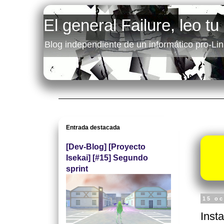
El general Failure, leo tu
Blog independiente de un informático pro-Lin
Entrada destacada
[Dev-Blog] [Proyecto
Isekai] [#15] Segundo
sprint
15 o
Inst