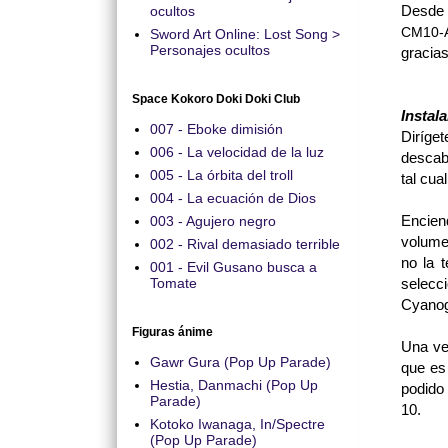
Desde 
ocultos
CM10-A3
Sword Art Online: Lost Song >
Personajes ocultos
gracias
Space Kokoro Doki Doki Club
Insta
007 - Eboke dimisión
Diríge
006 - La velocidad de la luz
descabe
005 - La órbita del troll
tal cua
004 - La ecuación de Dios
Encien
003 - Agujero negro
volumen
002 - Rival demasiado terrible
no la 
001 - Evil Gusano busca a
selecc
Tomate
Cyano
Figuras ánime
Una vez
Gawr Gura (Pop Up Parade)
que es
Hestia, Danmachi (Pop Up
podido
Parade)
10.
Kotoko Iwanaga, In/Spectre
(Pop Up Parade)