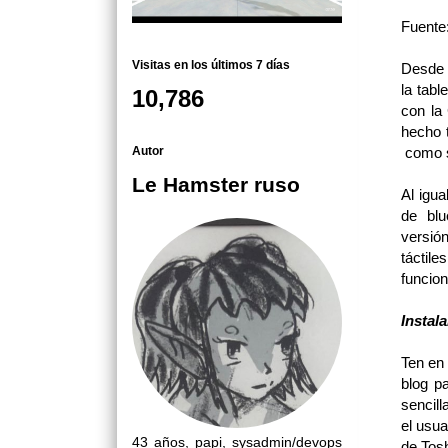
Fuente
Visitas en los últimos 7 días
Desde 
la tabl
10,786
con la
hecho 
Autor
como s
Le Hamster ruso
Al igua
de blu
versió
táctil
funcion
Instal
Ten en
blog p
sencill
el usua
43 años, papi, sysadmin/devops
de Tosh