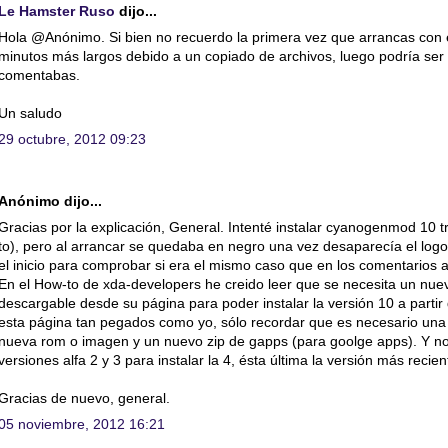
Le Hamster Ruso
dijo...
Hola @Anónimo. Si bien no recuerdo la primera vez que arrancas con e
minutos más largos debido a un copiado de archivos, luego podría ser 
comentabas.
Un saludo
29 octubre, 2012 09:23
Anónimo dijo...
Gracias por la explicación, General. Intenté instalar cyanogenmod 10 t
to), pero al arrancar se quedaba en negro una vez desaparecía el logo
el inicio para comprobar si era el mismo caso que en los comentarios a
En el How-to de xda-developers he creido leer que se necesita un nuev
descargable desde su página para poder instalar la versión 10 a partir 
esta página tan pegados como yo, sólo recordar que es necesario un
nueva rom o imagen y un nuevo zip de gapps (para goolge apps). Y no 
versiones alfa 2 y 3 para instalar la 4, ésta última la versión más recien
Gracias de nuevo, general.
05 noviembre, 2012 16:21