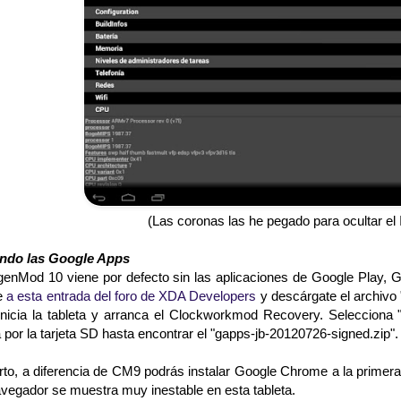
(Las coronas las he pegado para ocultar el I
ando las Google Apps
enMod 10 viene por defecto sin las aplicaciones de Google Play, GM
e
a esta entrada del foro de XDA Developers
y descárgate el archivo 
inicia la tableta y arranca el Clockworkmod Recovery. Selecciona 
por la tarjeta SD hasta encontrar el "gapps-jb-20120726-signed.zip".
rto, a diferencia de CM9 podrás instalar Google Chrome a la primera,
avegador se muestra muy inestable en esta tableta.