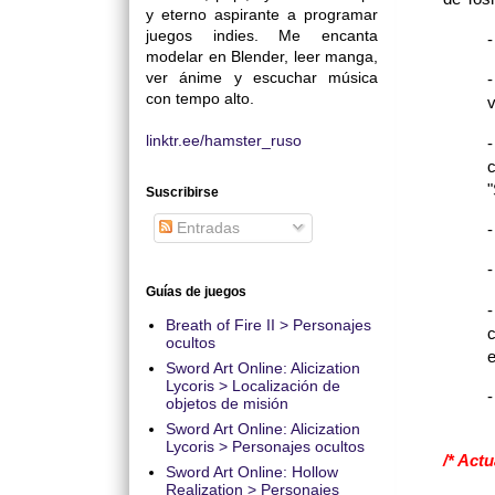
y eterno aspirante a programar
juegos indies. Me encanta
modelar en Blender, leer manga,
ver ánime y escuchar música
con tempo alto.
v
linktr.ee/hamster_ruso
-
c
"
Suscribirse
Entradas
-
-
Guías de juegos
-
Breath of Fire II > Personajes
c
ocultos
e
Sword Art Online: Alicization
Lycoris > Localización de
-
objetos de misión
Sword Art Online: Alicization
Lycoris > Personajes ocultos
/* Actu
Sword Art Online: Hollow
Realization > Personajes