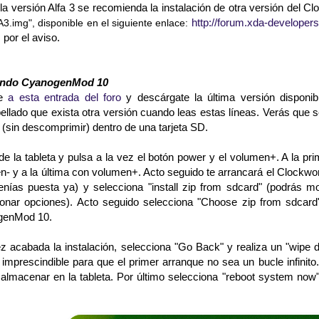
la versión Alfa 3 se recomienda la instalación de otra versión del 
http://forum.xda-develop
.img", disponible en el siguiente enlace:
 por el aviso.
lando CyanogenMod 10
te
a esta entrada del foro
y descárgate la última versión disponibl
llado que exista otra versión cuando leas estas líneas. Verás que s
l (sin descomprimir) dentro de una tarjeta SD.
de la tableta y pulsa a la vez el botón power y el volumen+. A la 
- y a la última con volumen+. Acto seguido te arrancará el Clockwork
tenías puesta ya) y selecciona "install zip from sdcard" (podrás
ionar opciones). Acto seguido selecciona "Choose zip from sdcard"
genMod 10.
 acabada la instalación, selecciona "Go Back" y realiza un "wipe da
 imprescindible para que el primer arranque no sea un bucle infinit
 almacenar en la tableta. Por último selecciona "reboot system no