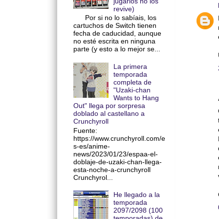
jugarlos no los
revive)
Por si no lo sabíais, los
cartuchos de Switch tienen
fecha de caducidad, aunque
no esté escrita en ninguna
parte (y esto a lo mejor se...
La primera
temporada
completa de
"Uzaki-chan
Wants to Hang
Out" llega por sorpresa
doblado al castellano a
Crunchyroll
Fuente:
https://www.crunchyroll.com/e
s-es/anime-
news/2023/01/23/espaa-el-
doblaje-de-uzaki-chan-llega-
esta-noche-a-crunchyroll
Crunchyrol...
He llegado a la
temporada
2097/2098 (100
temporadas) de