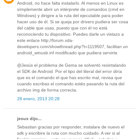
Android, no hace falta instalarlo. Al menos en Linux es
símplemente abrir un intérprete de comandos (cmd en
Windows) y dirigire a la ruta del ejecutable para poder
hacer uso de él. Si se queja por drivers pudiera ser cosa
del cable que usas, puesto que con él no está
reconociendo tu dispositivo. Puedes darle un vistazo a
este enlace http://forum.xda-
developers.com/showthread.php?t=1119507, facilitan un
android_winusb.inf modificado que pudiera servirte.
@Jesús el problema de Gema se solventó resintalando
el SDK de Android. Por el tipo del literal del error diría
que es el comando el que has escrito mal, revisa que
cuando escribas el comando estés pasando la ruta del
archivo img de forma correcta.
28 enero, 2013 20:28
jesus dijo...
Sebastian gracias por responder, instalare de nuevo el
sdk y escribire la ruta con mucho cuidado. A ver si al