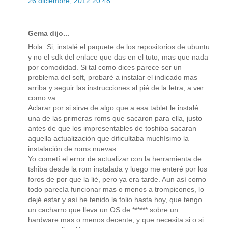
26 diciembre, 2012 20:48
Gema dijo...
Hola. Si, instalé el paquete de los repositorios de ubuntu
y no el sdk del enlace que das en el tuto, mas que nada
por comodidad. Si tal como dices parece ser un
problema del soft, probaré a instalar el indicado mas
arriba y seguir las instrucciones al pié de la letra, a ver
como va.
Aclarar por si sirve de algo que a esa tablet le instalé
una de las primeras roms que sacaron para ella, justo
antes de que los impresentables de toshiba sacaran
aquella actualización que dificultaba muchísimo la
instalación de roms nuevas.
Yo cometí el error de actualizar con la herramienta de
tshiba desde la rom instalada y luego me enteré por los
foros de por que la lié, pero ya era tarde. Aun así como
todo parecía funcionar mas o menos a trompicones, lo
dejé estar y así he tenido la folio hasta hoy, que tengo
un cacharro que lleva un OS de ****** sobre un
hardware mas o menos decente, y que necesita si o si