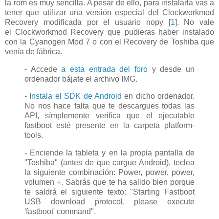
la rom es muy sencilla. A pesar de ello, para instalarla vas a
tener que utilizar una versión especial del Clockworkmod
Recovery modificada por el usuario nopy [
1
]. No vale
el Clockworkmod Recovery que pudieras haber instalado
con la Cyanogen Mod 7 o con el Recovery de Toshiba que
venía de fábrica.
- Accede
a esta entrada del foro
y desde un
ordenador bájate el archivo IMG.
-
Instala el SDK de Android
en dicho ordenador.
No nos hace falta que te descargues todas las
API, símplemente verifica que el ejecutable
fastboot esté presente en la carpeta platform-
tools.
- Enciende la tableta y en la propia pantalla de
"Toshiba" (antes de que cargue Android), teclea
la siguiente combinación: Power, power, power,
volumen +. Sabrás que te ha salido bien porque
te saldrá el siguiente texto: "Starting Fastboot
USB download protocol, please execute
'fastboot' command".