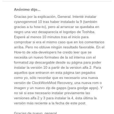
Anónimo dijo...
Gracias por la explicación, General. Intenté instalar
cyanogenmod 10 tras haber instalado la 9 (también
gracias a tu how-to), pero al arrancar se quedaba en
negro una vez desaparecía el logotipo de Toshiba.
Esperé al menos 10 minutos tras el inicio para
comprobar si era el mismo caso que en los comentarios
arriba. Pero no obtuve ningún resultado favorable. En el
How-to de xda-developers he creido leer que se
necesita un nuevo formateo de la sd interna con el
formatsd.zip descargable desde su página para poder
instalar la versión 10 a partir de la version alfa 2. Para
aquellos que entraron en esta página tan pegados
como yo, sólo recordar que es necesario una nueva
versión de ClockWorkMod Recovery, una nueva rom o
imagen y un nuevo zip de gapps (para goolge apps). Y
no sé si esw necesario instalar previamente las
versiones alfa 2 y 3 para instalar la 4, ésta última la
versión más reciente a la fecha de este post.
Gracias de nuevo, general.