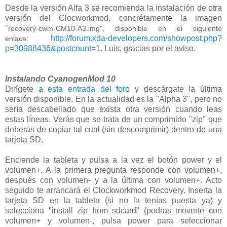
Desde la versión Alfa 3 se recomienda la instalación de otra
versión del Clocworkmod, concrétamente la imagen
"
recovery-cwm-CM10-A3.img", disponible en el siguiente
http://forum.xda-developers.com/showpost.php?
enlace:
p=30988436&postcount=1
. Luis, gracias por el aviso.
Instalando CyanogenMod 10
Dirígete
a esta entrada del foro
y descárgate la última
versión disponible. En la actualidad es la "Alpha 3", pero no
sería descabellado que exista otra versión cuando leas
estas líneas. Verás que se trata de un comprimido "zip" que
deberás de copiar tal cual (sin descomprimir) dentro de una
tarjeta SD.
Enciende la tableta y pulsa a la vez el botón power y el
volumen+. A la primera pregunta responde con volumen+,
después con volumen- y a la última con volumen+. Acto
seguido te arrancará el Clockworkmod Recovery. Inserta la
tarjeta SD en la tableta (si no la tenías puesta ya) y
selecciona "install zip from sdcard" (podrás moverte con
volumen+ y volumen-, pulsa power para seleccionar