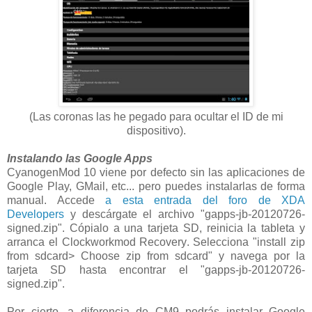
(Las coronas las he pegado para ocultar el ID de mi
dispositivo).
Instalando las Google Apps
CyanogenMod 10 viene por defecto sin las aplicaciones de
Google Play, GMail, etc... pero puedes instalarlas de forma
manual. Accede
a esta entrada del foro de XDA
Developers
y descárgate el archivo "gapps-jb-20120726-
signed.zip". Cópialo a una tarjeta SD, reinicia la tableta y
arranca el Clockworkmod Recovery. Selecciona "install zip
from sdcard> Choose zip from sdcard" y navega por la
tarjeta SD hasta encontrar el "gapps-jb-20120726-
signed.zip".
Por cierto, a diferencia de CM9 podrás instalar Google