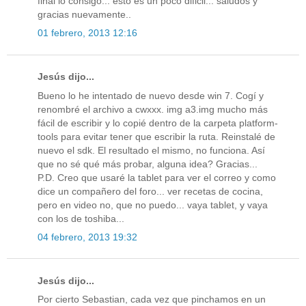
final lo consigo... esto es un poco dificil... saludos y
gracias nuevamente..
01 febrero, 2013 12:16
Jesús dijo...
Bueno lo he intentado de nuevo desde win 7. Cogí y
renombré el archivo a cwxxx. img a3.img mucho más
fácil de escribir y lo copié dentro de la carpeta platform-
tools para evitar tener que escribir la ruta. Reinstalé de
nuevo el sdk. El resultado el mismo, no funciona. Así
que no sé qué más probar, alguna idea? Gracias...
P.D. Creo que usaré la tablet para ver el correo y como
dice un compañero del foro... ver recetas de cocina,
pero en video no, que no puedo... vaya tablet, y vaya
con los de toshiba...
04 febrero, 2013 19:32
Jesús dijo...
Por cierto Sebastian, cada vez que pinchamos en un