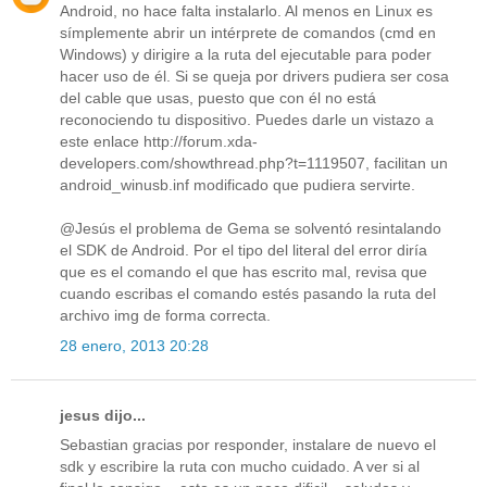
Android, no hace falta instalarlo. Al menos en Linux es
símplemente abrir un intérprete de comandos (cmd en
Windows) y dirigire a la ruta del ejecutable para poder
hacer uso de él. Si se queja por drivers pudiera ser cosa
del cable que usas, puesto que con él no está
reconociendo tu dispositivo. Puedes darle un vistazo a
este enlace http://forum.xda-
developers.com/showthread.php?t=1119507, facilitan un
android_winusb.inf modificado que pudiera servirte.
@Jesús el problema de Gema se solventó resintalando
el SDK de Android. Por el tipo del literal del error diría
que es el comando el que has escrito mal, revisa que
cuando escribas el comando estés pasando la ruta del
archivo img de forma correcta.
28 enero, 2013 20:28
jesus dijo...
Sebastian gracias por responder, instalare de nuevo el
sdk y escribire la ruta con mucho cuidado. A ver si al