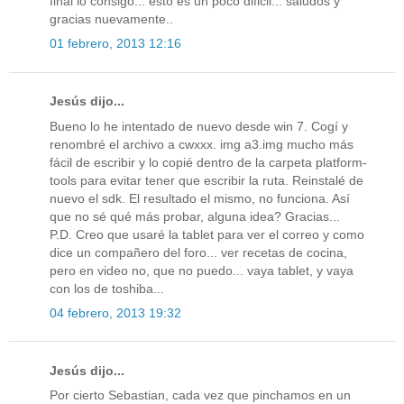
final lo consigo... esto es un poco dificil... saludos y
gracias nuevamente..
01 febrero, 2013 12:16
Jesús dijo...
Bueno lo he intentado de nuevo desde win 7. Cogí y
renombré el archivo a cwxxx. img a3.img mucho más
fácil de escribir y lo copié dentro de la carpeta platform-
tools para evitar tener que escribir la ruta. Reinstalé de
nuevo el sdk. El resultado el mismo, no funciona. Así
que no sé qué más probar, alguna idea? Gracias...
P.D. Creo que usaré la tablet para ver el correo y como
dice un compañero del foro... ver recetas de cocina,
pero en video no, que no puedo... vaya tablet, y vaya
con los de toshiba...
04 febrero, 2013 19:32
Jesús dijo...
Por cierto Sebastian, cada vez que pinchamos en un