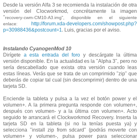
Desde la versión Alfa 3 se recomienda la instalación de otra
versión del Clocworkmod, concrétamente la imagen
"
recovery-cwm-CM10-A3.img", disponible en el siguiente
http://forum.xda-developers.com/showpost.php?
enlace:
p=30988436&postcount=1
. Luis, gracias por el aviso.
Instalando CyanogenMod 10
Dirígete
a esta entrada del foro
y descárgate la última
versión disponible. En la actualidad es la "Alpha 3", pero no
sería descabellado que exista otra versión cuando leas
estas líneas. Verás que se trata de un comprimido "zip" que
deberás de copiar tal cual (sin descomprimir) dentro de una
tarjeta SD.
Enciende la tableta y pulsa a la vez el botón power y el
volumen+. A la primera pregunta responde con volumen+,
después con volumen- y a la última con volumen+. Acto
seguido te arrancará el Clockworkmod Recovery. Inserta la
tarjeta SD en la tableta (si no la tenías puesta ya) y
selecciona "install zip from sdcard" (podrás moverte con
volumen+ y volumen-, pulsa power para seleccionar