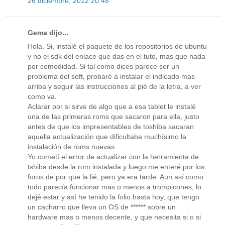
26 diciembre, 2012 20:48
Gema dijo...
Hola. Si, instalé el paquete de los repositorios de ubuntu
y no el sdk del enlace que das en el tuto, mas que nada
por comodidad. Si tal como dices parece ser un
problema del soft, probaré a instalar el indicado mas
arriba y seguir las instrucciones al pié de la letra, a ver
como va.
Aclarar por si sirve de algo que a esa tablet le instalé
una de las primeras roms que sacaron para ella, justo
antes de que los impresentables de toshiba sacaran
aquella actualización que dificultaba muchísimo la
instalación de roms nuevas.
Yo cometí el error de actualizar con la herramienta de
tshiba desde la rom instalada y luego me enteré por los
foros de por que la lié, pero ya era tarde. Aun así como
todo parecía funcionar mas o menos a trompicones, lo
dejé estar y así he tenido la folio hasta hoy, que tengo
un cacharro que lleva un OS de ****** sobre un
hardware mas o menos decente, y que necesita si o si