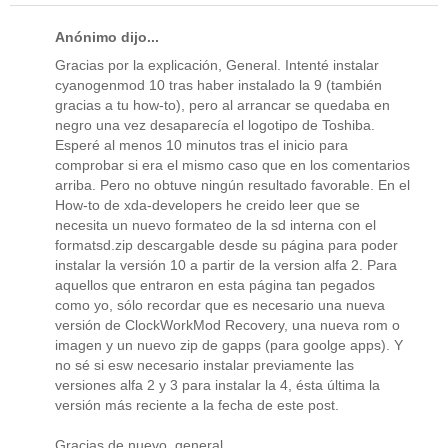
Anónimo dijo...
Gracias por la explicación, General. Intenté instalar
cyanogenmod 10 tras haber instalado la 9 (también
gracias a tu how-to), pero al arrancar se quedaba en
negro una vez desaparecía el logotipo de Toshiba.
Esperé al menos 10 minutos tras el inicio para
comprobar si era el mismo caso que en los comentarios
arriba. Pero no obtuve ningún resultado favorable. En el
How-to de xda-developers he creido leer que se
necesita un nuevo formateo de la sd interna con el
formatsd.zip descargable desde su página para poder
instalar la versión 10 a partir de la version alfa 2. Para
aquellos que entraron en esta página tan pegados
como yo, sólo recordar que es necesario una nueva
versión de ClockWorkMod Recovery, una nueva rom o
imagen y un nuevo zip de gapps (para goolge apps). Y
no sé si esw necesario instalar previamente las
versiones alfa 2 y 3 para instalar la 4, ésta última la
versión más reciente a la fecha de este post.
Gracias de nuevo, general.