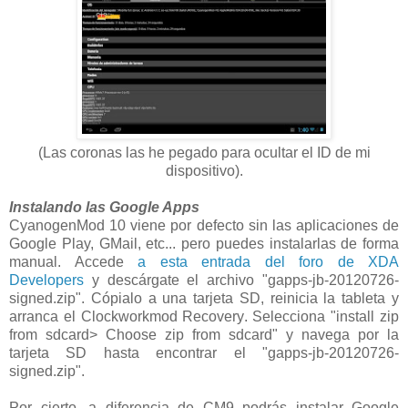
(Las coronas las he pegado para ocultar el ID de mi
dispositivo).
Instalando las Google Apps
CyanogenMod 10 viene por defecto sin las aplicaciones de
Google Play, GMail, etc... pero puedes instalarlas de forma
manual. Accede
a esta entrada del foro de XDA
Developers
y descárgate el archivo "gapps-jb-20120726-
signed.zip". Cópialo a una tarjeta SD, reinicia la tableta y
arranca el Clockworkmod Recovery. Selecciona "install zip
from sdcard> Choose zip from sdcard" y navega por la
tarjeta SD hasta encontrar el "gapps-jb-20120726-
signed.zip".
Por cierto, a diferencia de CM9 podrás instalar Google