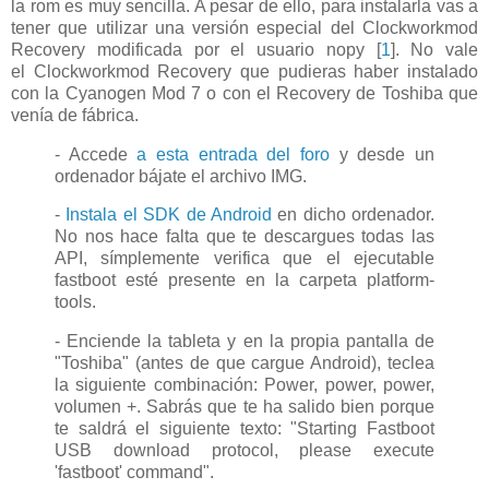
la rom es muy sencilla. A pesar de ello, para instalarla vas a
tener que utilizar una versión especial del Clockworkmod
Recovery modificada por el usuario nopy [
1
]. No vale
el Clockworkmod Recovery que pudieras haber instalado
con la Cyanogen Mod 7 o con el Recovery de Toshiba que
venía de fábrica.
- Accede
a esta entrada del foro
y desde un
ordenador bájate el archivo IMG.
-
Instala el SDK de Android
en dicho ordenador.
No nos hace falta que te descargues todas las
API, símplemente verifica que el ejecutable
fastboot esté presente en la carpeta platform-
tools.
- Enciende la tableta y en la propia pantalla de
"Toshiba" (antes de que cargue Android), teclea
la siguiente combinación: Power, power, power,
volumen +. Sabrás que te ha salido bien porque
te saldrá el siguiente texto: "Starting Fastboot
USB download protocol, please execute
'fastboot' command".