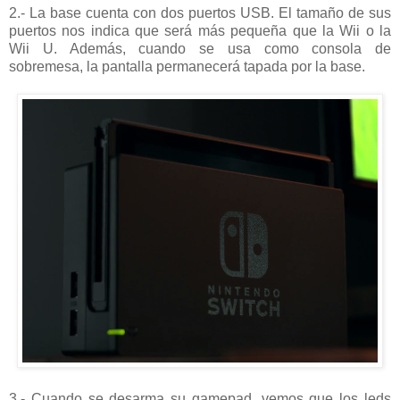
2.- La base cuenta con dos puertos USB. El tamaño de sus
puertos nos indica que será más pequeña que la Wii o la
Wii U. Además, cuando se usa como consola de
sobremesa, la pantalla permanecerá tapada por la base.
3.- Cuando se desarma su gamepad, vemos que los leds